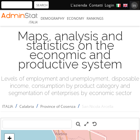
L'azienda
Contatti
Login
DEMOGRAPHY
ECONOMY
RANKINGS
ITALIA
Maps, analysis and
statistics on the
economic and
productive system
Levels of employment and unemployment, disposable
income, consumption by product category and
segmentation of enterprises by economic sector
/
/
/
ITALIA
Calabria
Province of Cosenza
San Nicola Arcella