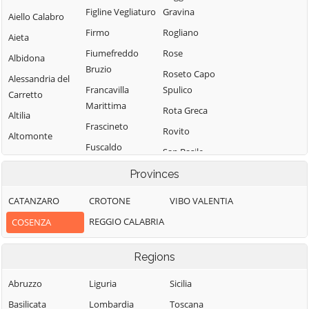
Figline Vegliaturo
Gravina
Aiello Calabro
Firmo
Rogliano
Aieta
Fiumefreddo
Rose
Albidona
Bruzio
Roseto Capo
Alessandria del
Francavilla
Spulico
Carretto
Marittima
Rota Greca
Altilia
Frascineto
Rovito
Altomonte
Fuscaldo
San Basile
Amantea
Grimaldi
San Benedetto
Provinces
Amendolara
Grisolia
Ullano
Aprigliano
CATANZARO
CROTONE
VIBO VALENTIA
Guardia
San Cosmo
Belmonte
REGGIO CALABRIA
COSENZA
Piemontese
Albanese
Calabro
Lago
San Demetrio
Belsito
Regions
Corone
Laino Borgo
Belvedere
San Donato di
Abruzzo
Liguria
Sicilia
Laino Castello
Marittimo
Ninea
Basilicata
Lombardia
Toscana
Lappano