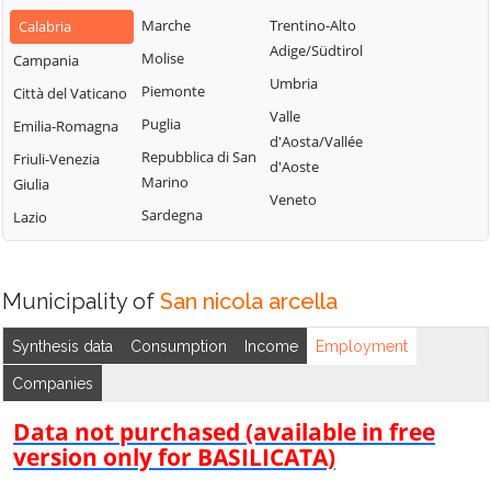
Bianchi
San Fili
Marche
Trentino-Alto
Calabria
Lattarico
Bisignano
San Giorgio
Adige/Südtirol
Molise
Campania
Longobardi
Bocchigliero
Albanese
Umbria
Piemonte
Città del Vaticano
Longobucco
Bonifati
San Giovanni in
Valle
Puglia
Emilia-Romagna
Lungro
Fiore
Buonvicino
d'Aosta/Vallée
Repubblica di San
Friuli-Venezia
Luzzi
San Lorenzo
d'Aoste
Calopezzati
Marino
Giulia
Bellizzi
Maierà
Veneto
Caloveto
Sardegna
Lazio
San Lorenzo del
Malito
Campana
Vallo
Malvito
Canna
San Lucido
Mandatoriccio
Municipality of
San nicola arcella
Cariati
San Marco
Mangone
Carolei
Argentano
Synthesis data
Consumption
Income
Employment
Marano
Carpanzano
San Martino di
Companies
Marchesato
Finita
Casali del Manco
Marano
Data not purchased (available in free
San Nicola
Cassano all'Ionio
Principato
version only for BASILICATA)
Arcella
Castiglione
Marzi
San Pietro in