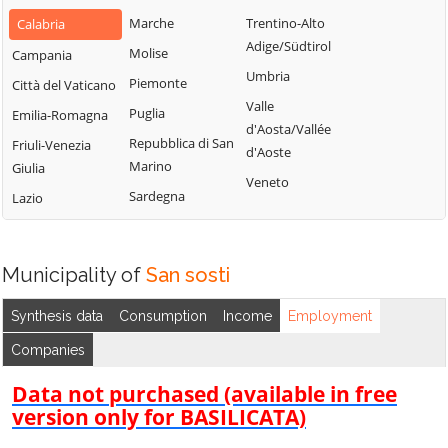
Bianchi
San Fili
Marche
Trentino-Alto
Calabria
Lattarico
Bisignano
San Giorgio
Adige/Südtirol
Molise
Campania
Longobardi
Bocchigliero
Albanese
Umbria
Piemonte
Città del Vaticano
Longobucco
Bonifati
San Giovanni in
Valle
Puglia
Emilia-Romagna
Lungro
Fiore
Buonvicino
d'Aosta/Vallée
Repubblica di San
Friuli-Venezia
Luzzi
San Lorenzo
d'Aoste
Calopezzati
Marino
Giulia
Bellizzi
Maierà
Veneto
Caloveto
Sardegna
Lazio
San Lorenzo del
Malito
Campana
Vallo
Malvito
Canna
San Lucido
Mandatoriccio
Municipality of
San sosti
Cariati
San Marco
Mangone
Carolei
Argentano
Synthesis data
Consumption
Income
Employment
Marano
Carpanzano
San Martino di
Companies
Marchesato
Finita
Casali del Manco
Marano
Data not purchased (available in free
San Nicola Arcella
Cassano all'Ionio
Principato
version only for BASILICATA)
San Pietro in
Castiglione
Marzi
Amantea