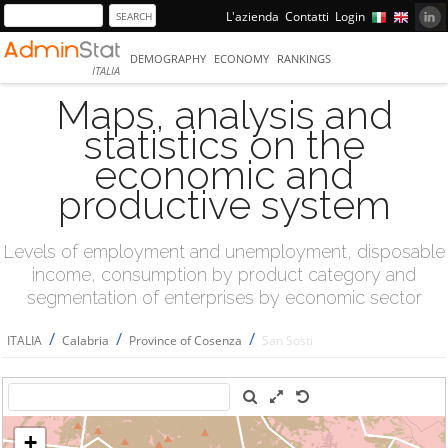
L'azienda
Contatti
Login
DEMOGRAPHY
ECONOMY
RANKINGS
ITALIA
Maps, analysis and
statistics on the
economic and
productive system
Levels of employment and unemployment, disposable
income, consumption by product category and
segmentation of enterprises by economic sector
/
/
/
ITALIA
Calabria
Province of Cosenza
San Sosti