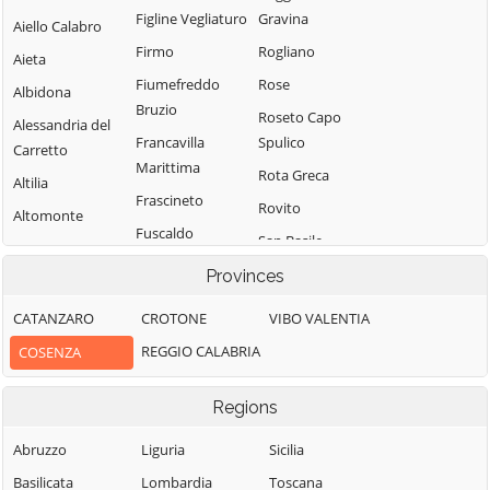
Figline Vegliaturo
Gravina
Aiello Calabro
Firmo
Rogliano
Aieta
Fiumefreddo
Rose
Albidona
Bruzio
Roseto Capo
Alessandria del
Francavilla
Spulico
Carretto
Marittima
Rota Greca
Altilia
Frascineto
Rovito
Altomonte
Fuscaldo
San Basile
Amantea
Grimaldi
San Benedetto
Provinces
Amendolara
Grisolia
Ullano
Aprigliano
CATANZARO
CROTONE
VIBO VALENTIA
Guardia
San Cosmo
Belmonte
REGGIO CALABRIA
COSENZA
Piemontese
Albanese
Calabro
Lago
San Demetrio
Belsito
Regions
Corone
Laino Borgo
Belvedere
San Donato di
Abruzzo
Liguria
Sicilia
Laino Castello
Marittimo
Ninea
Basilicata
Lombardia
Toscana
Lappano