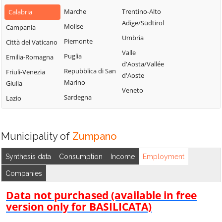
Bianchi
San Fili
Marche
Trentino-Alto
Calabria
Lattarico
Bisignano
San Giorgio
Adige/Südtirol
Molise
Campania
Longobardi
Bocchigliero
Albanese
Umbria
Piemonte
Città del Vaticano
Longobucco
Bonifati
San Giovanni in
Valle
Puglia
Emilia-Romagna
Lungro
Fiore
Buonvicino
d'Aosta/Vallée
Repubblica di San
Friuli-Venezia
Luzzi
San Lorenzo
d'Aoste
Calopezzati
Marino
Giulia
Bellizzi
Maierà
Veneto
Caloveto
Sardegna
Lazio
San Lorenzo del
Malito
Campana
Vallo
Malvito
Canna
San Lucido
Mandatoriccio
Municipality of
Zumpano
Cariati
San Marco
Mangone
Carolei
Argentano
Synthesis data
Consumption
Income
Employment
Marano
Carpanzano
San Martino di
Companies
Marchesato
Finita
Casali del Manco
Marano
Data not purchased (available in free
San Nicola Arcella
Cassano all'Ionio
Principato
version only for BASILICATA)
San Pietro in
Castiglione
Marzi
Amantea