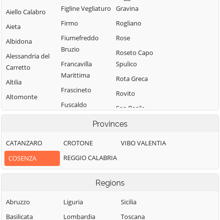
Figline Vegliaturo
Gravina
Aiello Calabro
Firmo
Rogliano
Aieta
Fiumefreddo
Rose
Albidona
Bruzio
Roseto Capo
Alessandria del
Francavilla
Spulico
Carretto
Marittima
Rota Greca
Altilia
Frascineto
Rovito
Altomonte
Fuscaldo
San Basile
Amantea
Grimaldi
San Benedetto
Provinces
Amendolara
Grisolia
Ullano
Aprigliano
CATANZARO
CROTONE
VIBO VALENTIA
Guardia
San Cosmo
Belmonte
REGGIO CALABRIA
COSENZA
Piemontese
Albanese
Calabro
Lago
San Demetrio
Belsito
Regions
Corone
Laino Borgo
Belvedere
San Donato di
Abruzzo
Liguria
Sicilia
Laino Castello
Marittimo
Ninea
Basilicata
Lombardia
Toscana
Lappano