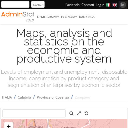
L'azienda
Contatti
Login
DEMOGRAPHY
ECONOMY
RANKINGS
ITALIA
Maps, analysis and
statistics on the
economic and
productive system
Levels of employment and unemployment, disposable
income, consumption by product category and
segmentation of enterprises by economic sector
/
/
/
ITALIA
Calabria
Province of Cosenza
Zumpano