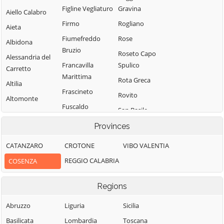
Figline Vegliaturo
Gravina
Aiello Calabro
Firmo
Rogliano
Aieta
Fiumefreddo
Rose
Albidona
Bruzio
Roseto Capo
Alessandria del
Francavilla
Spulico
Carretto
Marittima
Rota Greca
Altilia
Frascineto
Rovito
Altomonte
Fuscaldo
San Basile
Amantea
Grimaldi
San Benedetto
Provinces
Amendolara
Grisolia
Ullano
Aprigliano
CATANZARO
CROTONE
VIBO VALENTIA
Guardia
San Cosmo
Belmonte
REGGIO CALABRIA
COSENZA
Piemontese
Albanese
Calabro
Lago
San Demetrio
Belsito
Regions
Corone
Laino Borgo
Belvedere
San Donato di
Abruzzo
Liguria
Sicilia
Laino Castello
Marittimo
Ninea
Basilicata
Lombardia
Toscana
Lappano