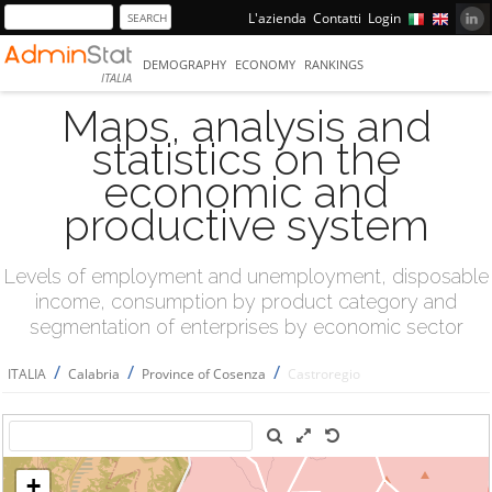
L'azienda
Contatti
Login
DEMOGRAPHY
ECONOMY
RANKINGS
ITALIA
Maps, analysis and
statistics on the
economic and
productive system
Levels of employment and unemployment, disposable
income, consumption by product category and
segmentation of enterprises by economic sector
/
/
/
ITALIA
Calabria
Province of Cosenza
Castroregio