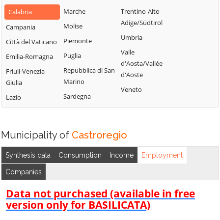
Bianchi
San Fili
Marche
Trentino-Alto
Calabria
Lattarico
Bisignano
San Giorgio
Adige/Südtirol
Molise
Campania
Longobardi
Bocchigliero
Albanese
Umbria
Piemonte
Città del Vaticano
Longobucco
Bonifati
San Giovanni in
Valle
Puglia
Emilia-Romagna
Lungro
Fiore
Buonvicino
d'Aosta/Vallée
Repubblica di San
Friuli-Venezia
Luzzi
San Lorenzo
d'Aoste
Calopezzati
Marino
Giulia
Bellizzi
Maierà
Veneto
Caloveto
Sardegna
Lazio
San Lorenzo del
Malito
Campana
Vallo
Malvito
Canna
San Lucido
Mandatoriccio
Municipality of
Castroregio
Cariati
San Marco
Mangone
Carolei
Argentano
Synthesis data
Consumption
Income
Employment
Marano
Carpanzano
San Martino di
Companies
Marchesato
Finita
Casali del Manco
Marano
Data not purchased (available in free
San Nicola Arcella
Cassano all'Ionio
Principato
version only for BASILICATA)
San Pietro in
Castiglione
Marzi
Amantea