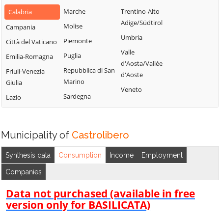
Bianchi
San Fili
Marche
Trentino-Alto
Calabria
Lattarico
Bisignano
San Giorgio
Adige/Südtirol
Molise
Campania
Longobardi
Bocchigliero
Albanese
Umbria
Piemonte
Città del Vaticano
Longobucco
Bonifati
San Giovanni in
Valle
Puglia
Emilia-Romagna
Lungro
Fiore
Buonvicino
d'Aosta/Vallée
Repubblica di San
Friuli-Venezia
Luzzi
San Lorenzo
d'Aoste
Calopezzati
Marino
Giulia
Bellizzi
Maierà
Veneto
Caloveto
Sardegna
Lazio
San Lorenzo del
Malito
Campana
Vallo
Malvito
Canna
San Lucido
Mandatoriccio
Municipality of
Castrolibero
Cariati
San Marco
Mangone
Carolei
Argentano
Synthesis data
Consumption
Income
Employment
Marano
Carpanzano
San Martino di
Companies
Marchesato
Finita
Casali del Manco
Marano
Data not purchased (available in free
San Nicola Arcella
Cassano all'Ionio
Principato
version only for BASILICATA)
San Pietro in
Castiglione
Marzi
Amantea