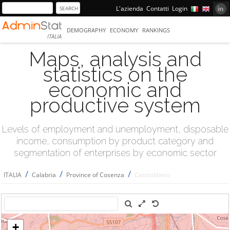
L'azienda
Contatti
Login
DEMOGRAPHY
ECONOMY
RANKINGS
ITALIA
Maps, analysis and
statistics on the
economic and
productive system
Levels of employment and unemployment, disposable
income, consumption by product category and
segmentation of enterprises by economic sector
/
/
/
ITALIA
Calabria
Province of Cosenza
Castrolibero