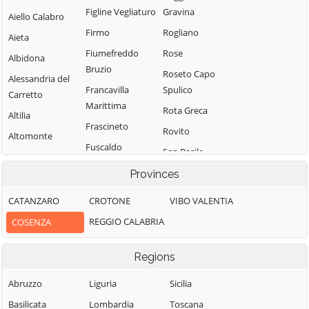
Figline Vegliaturo
Gravina
Aiello Calabro
Firmo
Rogliano
Aieta
Fiumefreddo
Rose
Albidona
Bruzio
Roseto Capo
Alessandria del
Francavilla
Spulico
Carretto
Marittima
Rota Greca
Altilia
Frascineto
Rovito
Altomonte
Fuscaldo
San Basile
Amantea
Grimaldi
San Benedetto
Provinces
Amendolara
Grisolia
Ullano
Aprigliano
CATANZARO
CROTONE
VIBO VALENTIA
Guardia
San Cosmo
Belmonte
REGGIO CALABRIA
COSENZA
Piemontese
Albanese
Calabro
Lago
San Demetrio
Belsito
Regions
Corone
Laino Borgo
Belvedere
San Donato di
Abruzzo
Liguria
Sicilia
Laino Castello
Marittimo
Ninea
Basilicata
Lombardia
Toscana
Lappano