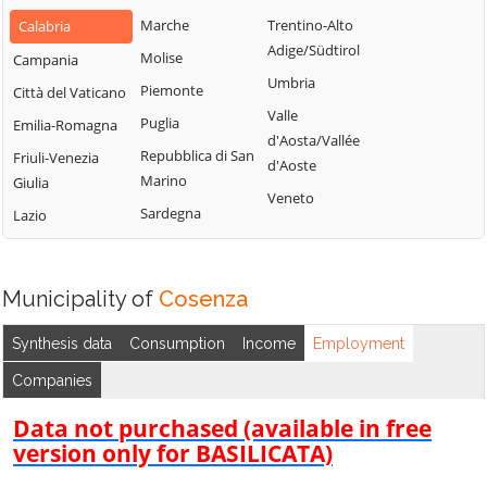
Bianchi
San Fili
Marche
Trentino-Alto
Calabria
Lattarico
Bisignano
San Giorgio
Adige/Südtirol
Molise
Campania
Longobardi
Bocchigliero
Albanese
Umbria
Piemonte
Città del Vaticano
Longobucco
Bonifati
San Giovanni in
Valle
Puglia
Emilia-Romagna
Lungro
Fiore
Buonvicino
d'Aosta/Vallée
Repubblica di San
Friuli-Venezia
Luzzi
San Lorenzo
d'Aoste
Calopezzati
Marino
Giulia
Bellizzi
Maierà
Veneto
Caloveto
Sardegna
Lazio
San Lorenzo del
Malito
Campana
Vallo
Malvito
Canna
San Lucido
Mandatoriccio
Municipality of
Cosenza
Cariati
San Marco
Mangone
Carolei
Argentano
Synthesis data
Consumption
Income
Employment
Marano
Carpanzano
San Martino di
Companies
Marchesato
Finita
Casali del Manco
Marano
Data not purchased (available in free
San Nicola Arcella
Cassano all'Ionio
Principato
version only for BASILICATA)
San Pietro in
Castiglione
Marzi
Amantea