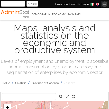
L'azienda
Contatti
Login
DEMOGRAPHY
ECONOMY
RANKINGS
ITALIA
Maps, analysis and
statistics on the
economic and
productive system
Levels of employment and unemployment, disposable
income, consumption by product category and
segmentation of enterprises by economic sector
/
/
/
ITALIA
Calabria
Province of Cosenza
Cosenza