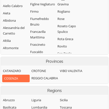
Figline Vegliaturo
Gravina
Aiello Calabro
Firmo
Rogliano
Aieta
Fiumefreddo
Rose
Albidona
Bruzio
Roseto Capo
Alessandria del
Francavilla
Spulico
Carretto
Marittima
Rota Greca
Altilia
Frascineto
Rovito
Altomonte
Fuscaldo
San Basile
Amantea
Grimaldi
San Benedetto
Provinces
Amendolara
Grisolia
Ullano
Aprigliano
CATANZARO
CROTONE
VIBO VALENTIA
Guardia
San Cosmo
Belmonte
REGGIO CALABRIA
COSENZA
Piemontese
Albanese
Calabro
Lago
San Demetrio
Belsito
Regions
Corone
Laino Borgo
Belvedere
San Donato di
Abruzzo
Liguria
Sicilia
Laino Castello
Marittimo
Ninea
Basilicata
Lombardia
Toscana
Lappano