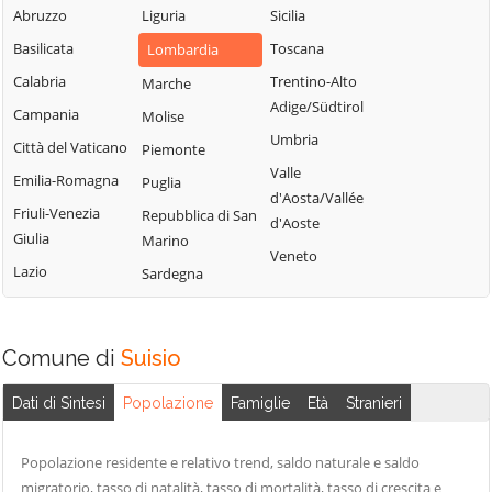
Fiorano al Serio
Abruzzo
Liguria
Sicilia
Roncobello
Aviatico
Fontanella
Basilicata
Toscana
Lombardia
Roncola
Azzano San
Fonteno
Paolo
Calabria
Trentino-Alto
Marche
Rota d'Imagna
Adige/Südtirol
Foppolo
Azzone
Campania
Molise
Rovetta
Umbria
Foresto Sparso
Bagnatica
Città del Vaticano
Piemonte
San Giovanni
Valle
Fornovo San
Bianco
Barbata
Emilia-Romagna
Puglia
d'Aosta/Vallée
Giovanni
San Paolo
Bariano
Friuli-Venezia
Repubblica di San
d'Aoste
Fuipiano Valle
d'Argon
Giulia
Marino
Barzana
Veneto
Imagna
San Pellegrino
Lazio
Sardegna
Bedulita
Gandellino
Terme
Berbenno
Gandino
Sant'Omobono
Bergamo
Terme
Comune di
Suisio
Gandosso
Berzo San Fermo
Santa Brigida
Gaverina Terme
Dati di Sintesi
Popolazione
Famiglie
Età
Stranieri
Bianzano
Sarnico
Gazzaniga
Blello
Scanzorosciate
Ghisalba
Popolazione residente e relativo trend, saldo naturale e saldo
Bolgare
Schilpario
migratorio, tasso di natalità, tasso di mortalità, tasso di crescita e