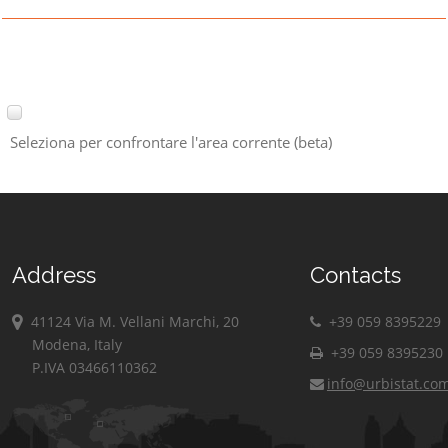
Seleziona per confrontare l'area corrente (beta)
Address
Contacts
41124 Via M. Vellani Marchi, 20
+39 059 8395229
Modena, Italy
+39 059 8395230
P.IVA 03466110362
info@urbistat.co