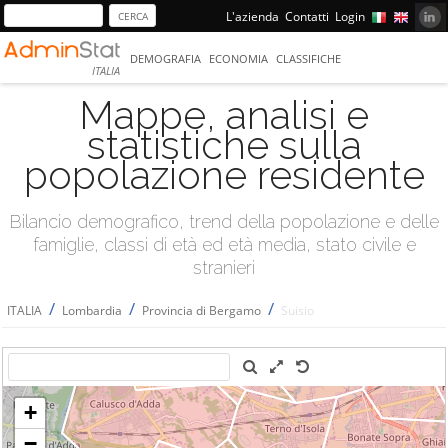
L'azienda
Contatti
Login
DEMOGRAFIA
ECONOMIA
CLASSIFICHE
ITALIA
Mappe, analisi e
statistiche sulla
popolazione residente
Bilancio demografico, trend della popolazione e delle
famiglie, classi di età ed età media, stato civile e
stranieri
/
/
/
ITALIA
Lombardia
Provincia di Bergamo
Suisio