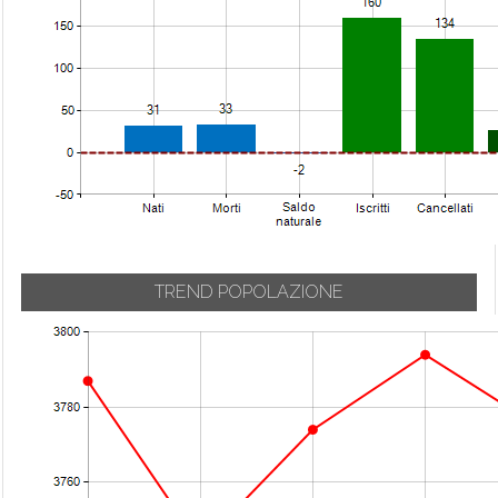
Carvico
Urgnano
Mozzanica
Casazza
Val Brembilla
Mozzo
Casirate d'Adda
Valbondione
Nembro
Casnigo
Valbrembo
Olmo al Brembo
Cassiglio
Valgoglio
Oltre il Colle
Castel Rozzone
Valleve
Oltressenda Alta
Castelli Calepio
Valnegra
Oneta
Castione della
Valtorta
Onore
Presolana
Vedeseta
Orio al Serio
TREND POPOLAZIONE
Castro
Verdellino
Ornica
Cavernago
Verdello
Osio Sopra
Cazzano
Vertova
Osio Sotto
Sant'Andrea
Viadanica
Pagazzano
Cenate Sopra
Vigano San
Paladina
Cenate Sotto
Martino
Palazzago
Cene