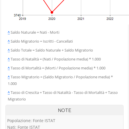
Vigolo
Palosco
Cerete
Villa d'Adda
Parre
Chignolo d'Isola
Villa d'Almè
Parzanica
Chiuduno
Villa d'Ogna
Pedrengo
^
Saldo Naturale = Nati - Morti
Cisano
Villa di Serio
Peia
Bergamasco
^
Saldo Migratorio = Iscritti - Cancellati
Villongo
Pianico
Ciserano
^
Saldo Totale = Saldo Naturale + Saldo Migratorio
Vilminore di
Piario
Cividate al Piano
^
Tasso di Natalità = (Nati / Popolazione media) * 1.000
Scalve
Piazza Brembana
Clusone
^
Tasso di Mortalità = (Morti / Popolazione media) * 1.000
Zandobbio
Colere
Zanica
^
Tasso Migratorio = (Saldo Migratorio / Popolazione media) *
Cologno al Serio
1.000
Zogno
Colzate
^
Tasso di Crescita = Tasso di Natalità - Tasso di Mortalità + Tasso
Migratorio
Comun Nuovo
Corna Imagna
NOTE
Cornalba
Popolazione: Fonte ISTAT
Nati: Fonte ISTAT