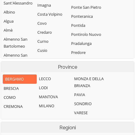
Sant'Alessandro
Imagna
Ponte San Pietro
Albino
Costa Volpino
Ponteranica
Algua
Covo
Pontida
Almè
Credaro
Pontirolo Nuovo
Almenno San
Curno
Pradalunga
Bartolomeo
Cusio
Predore
Almenno San
Dalmine
Premolo
Salvatore
Province
Dossena
Presezzo
Alzano
Endine Gaiano
Lombardo
LECCO
MONZA E DELLA
BERGAMO
Pumenengo
BRIANZA
Entratico
Ambivere
LODI
BRESCIA
Ranica
PAVIA
Fara Gera d'Adda
Antegnate
MANTOVA
COMO
Ranzanico
SONDRIO
Fara Olivana con
Arcene
MILANO
CREMONA
Riva di Solto
Sola
VARESE
Ardesio
Rogno
Filago
Arzago d'Adda
Romano di
Regioni
Fino del Monte
Lombardia
Averara