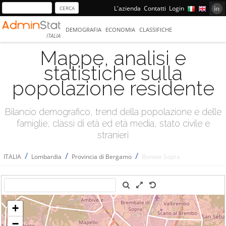
L'azienda
Contatti
Login
DEMOGRAFIA
ECONOMIA
CLASSIFICHE
ITALIA
Mappe, analisi e
statistiche sulla
popolazione residente
Bilancio demografico, trend della popolazione e delle
famiglie, classi di età ed età media, stato civile e
stranieri
/
/
/
ITALIA
Lombardia
Provincia di Bergamo
Bonate Sopra