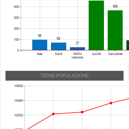
Urgnano
Carvico
Mozzanica
Val Brembilla
Casazza
Mozzo
Valbondione
Casirate d'Adda
Nembro
Valbrembo
Casnigo
Olmo al Brembo
Valgoglio
Cassiglio
Oltre il Colle
Valleve
Castel Rozzone
Oltressenda Alta
Valnegra
Castelli Calepio
Oneta
Valtorta
Castione della
Onore
Presolana
Vedeseta
Orio al Serio
TREND POPOLAZIONE
Castro
Verdellino
Ornica
Cavernago
Verdello
Osio Sopra
Cazzano
Vertova
Osio Sotto
Sant'Andrea
Viadanica
Pagazzano
Cenate Sopra
Vigano San
Paladina
Cenate Sotto
Martino
Palazzago
Cene