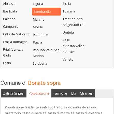
Fiorano al Serio
Abruzzo
Liguria
Sicilia
Roncobello
Aviatico
Fontanella
Basilicata
Toscana
Lombardia
Roncola
Azzano San
Fonteno
Paolo
Calabria
Trentino-Alto
Marche
Rota d'Imagna
Adige/Südtirol
Foppolo
Azzone
Campania
Molise
Rovetta
Umbria
Foresto Sparso
Bagnatica
Città del Vaticano
Piemonte
San Giovanni
Valle
Fornovo San
Bianco
Barbata
Emilia-Romagna
Puglia
d'Aosta/Vallée
Giovanni
San Paolo
Bariano
Friuli-Venezia
Repubblica di San
d'Aoste
Fuipiano Valle
d'Argon
Giulia
Marino
Barzana
Veneto
Imagna
San Pellegrino
Lazio
Sardegna
Bedulita
Gandellino
Terme
Berbenno
Gandino
Sant'Omobono
Bergamo
Terme
Comune di
Bonate sopra
Gandosso
Berzo San Fermo
Santa Brigida
Gaverina Terme
Dati di Sintesi
Popolazione
Famiglie
Età
Stranieri
Bianzano
Sarnico
Gazzaniga
Blello
Scanzorosciate
Ghisalba
Popolazione residente e relativo trend, saldo naturale e saldo
Bolgare
Schilpario
migratorio, tasso di natalità, tasso di mortalità, tasso di crescita e