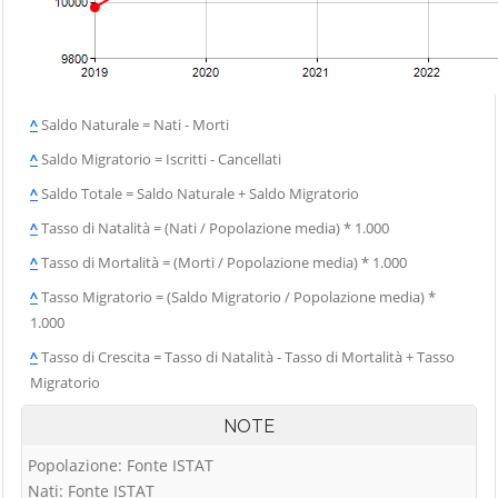
Vigolo
Palosco
Cerete
Villa d'Adda
Parre
Chignolo d'Isola
Villa d'Almè
Parzanica
Chiuduno
Villa d'Ogna
Pedrengo
^
Saldo Naturale = Nati - Morti
Cisano
Villa di Serio
Peia
Bergamasco
^
Saldo Migratorio = Iscritti - Cancellati
Villongo
Pianico
Ciserano
^
Saldo Totale = Saldo Naturale + Saldo Migratorio
Vilminore di
Piario
Cividate al Piano
Scalve
^
Tasso di Natalità = (Nati / Popolazione media) * 1.000
Piazza Brembana
Clusone
Zandobbio
^
Tasso di Mortalità = (Morti / Popolazione media) * 1.000
Colere
Zanica
^
Tasso Migratorio = (Saldo Migratorio / Popolazione media) *
1.000
Cologno al Serio
Zogno
Colzate
^
Tasso di Crescita = Tasso di Natalità - Tasso di Mortalità + Tasso
Migratorio
Comun Nuovo
Corna Imagna
NOTE
Cornalba
Popolazione: Fonte ISTAT
Nati: Fonte ISTAT