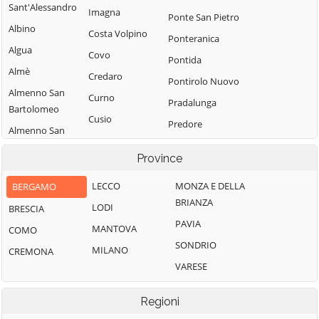
Sant'Alessandro
Imagna
Ponte San Pietro
Albino
Costa Volpino
Ponteranica
Algua
Covo
Pontida
Almè
Credaro
Pontirolo Nuovo
Almenno San
Curno
Pradalunga
Bartolomeo
Cusio
Predore
Almenno San
Dalmine
Premolo
Salvatore
Province
Dossena
Presezzo
Alzano
Endine Gaiano
Lombardo
LECCO
MONZA E DELLA
BERGAMO
Pumenengo
BRIANZA
Entratico
Ambivere
LODI
BRESCIA
Ranica
PAVIA
Fara Gera d'Adda
Antegnate
MANTOVA
COMO
Ranzanico
SONDRIO
Fara Olivana con
Arcene
MILANO
CREMONA
Riva di Solto
Sola
VARESE
Ardesio
Rogno
Filago
Arzago d'Adda
Romano di
Regioni
Fino del Monte
Lombardia
Averara