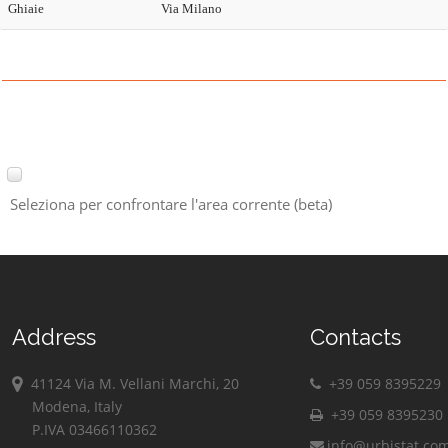
Ghiaie
Via Milano
Seleziona per confrontare l'area corrente (beta)
Address
Contacts
41124 Via M. Vellani Marchi, 20
+39 059 8395229
Modena, Italy
+39 059 8395230
P.IVA 03466110362
info@urbistat.co