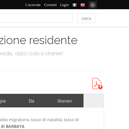
L'azienda
Contatti
Login
azione residente
dia, stato civile e stranieri
lie
Età
Stranieri
ldo migratorio, tasso di natalità, tasso di
 di BARBATA