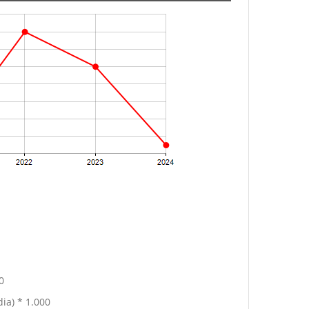
0
ia) * 1.000