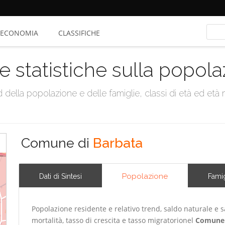
ECONOMIA
CLASSIFICHE
e statistiche sulla popol
della popolazione e delle famiglie, classi di età ed età me
Comune di
Barbata
Popolazione
Dati di Sintesi
Famig
Popolazione residente e relativo trend, saldo naturale e sa
mortalità, tasso di crescita e tasso migratorionel
Comune