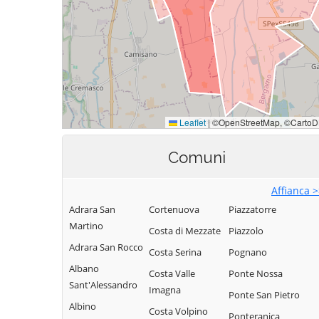
Comuni
Affianca 
Adrara San
Cortenuova
Piazzatorre
Martino
Costa di Mezzate
Piazzolo
Adrara San Rocco
Costa Serina
Pognano
Albano
Costa Valle
Ponte Nossa
Sant'Alessandro
Imagna
Ponte San Pietro
Albino
Costa Volpino
Ponteranica