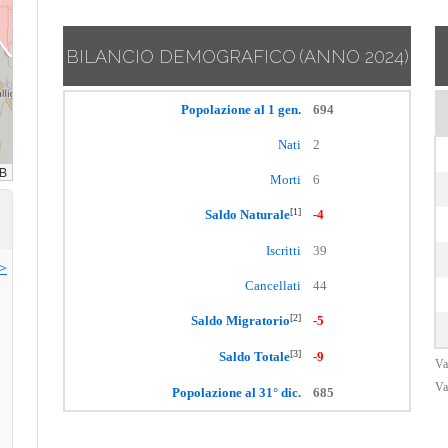
BILANCIO DEMOGRAFICO
(ANNO 2024)
Popolazione al 1 gen.
694
Nati
2
Morti
6
[1]
Saldo Naturale
-4
Iscritti
39
>>
Cancellati
44
[2]
Saldo Migratorio
-5
[3]
Saldo Totale
-9
Va
Va
Popolazione al 31° dic.
685