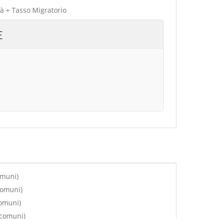
tà + Tasso Migratorio
E
omuni)
comuni)
comuni)
 comuni)