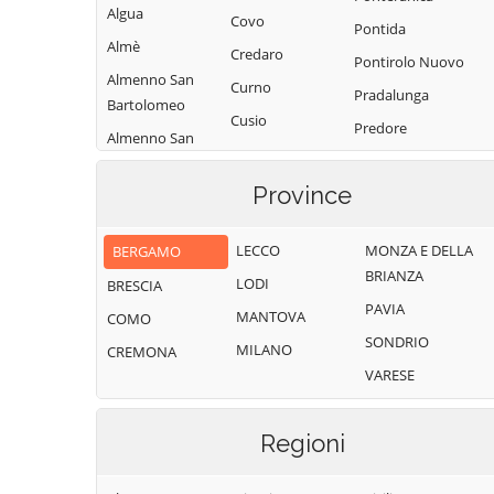
Algua
Covo
Pontida
Almè
Credaro
Pontirolo Nuovo
Almenno San
Curno
Pradalunga
Bartolomeo
Cusio
Predore
Almenno San
Dalmine
Premolo
Salvatore
Dossena
Province
Presezzo
Alzano
Endine Gaiano
Lombardo
Pumenengo
LECCO
MONZA E DELLA
BERGAMO
Entratico
Ambivere
Ranica
BRIANZA
LODI
BRESCIA
Fara Gera d'Adda
Antegnate
Ranzanico
PAVIA
MANTOVA
COMO
Fara Olivana con
Arcene
Riva di Solto
SONDRIO
Sola
MILANO
CREMONA
Ardesio
Rogno
VARESE
Filago
Arzago d'Adda
Romano di
Fino del Monte
Lombardia
Averara
Regioni
Fiorano al Serio
Roncobello
Aviatico
Fontanella
Roncola
Azzano San