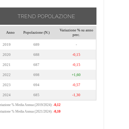
TREND POPOLAZIONE
Variazione % su anno
Anno
Popolazione (N.)
prec.
2019
689
-
2020
688
-0,15
2021
687
-0,15
2022
698
+1,60
2023
694
-0,57
2024
685
-1,30
riazione % Media Annua (2019/2024):
-0,12
riazione % Media Annua (2021/2024):
-0,10