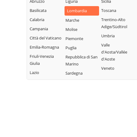
Abruzzo
Liguria
Sicilia
Fonteno
Paolo
Rota d'Imagna
Basilicata
Toscana
Lombardia
Foppolo
Azzone
Rovetta
Calabria
Trentino-Alto
Marche
Foresto Sparso
Bagnatica
San Giovanni
Adige/Südtirol
Campania
Molise
Fornovo San
Bianco
Barbata
Umbria
Città del Vaticano
Piemonte
Giovanni
San Paolo
Bariano
Valle
Emilia-Romagna
Puglia
Fuipiano Valle
d'Argon
Barzana
d'Aosta/Vallée
Imagna
Friuli-Venezia
Repubblica di San
San Pellegrino
d'Aoste
Bedulita
Giulia
Marino
Gandellino
Terme
Veneto
Berbenno
Lazio
Sardegna
Gandino
Sant'Omobono
Bergamo
Terme
Gandosso
Berzo San Fermo
Santa Brigida
Gaverina Terme
Bianzano
Sarnico
Gazzaniga
Blello
Scanzorosciate
Ghisalba
Bolgare
Schilpario
Gorlago
Boltiere
Sedrina
Gorle
Bonate Sopra
Selvino