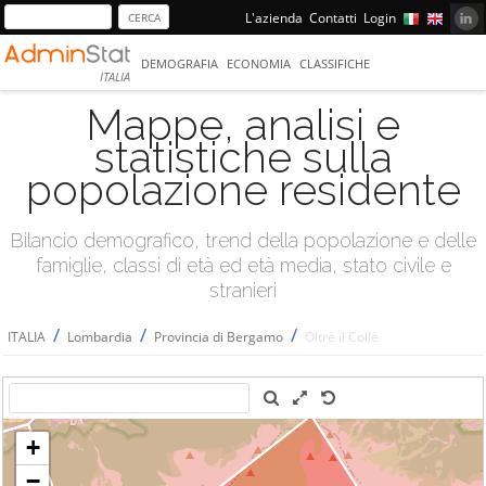
L'azienda
Contatti
Login
DEMOGRAFIA
ECONOMIA
CLASSIFICHE
ITALIA
Mappe, analisi e
statistiche sulla
popolazione residente
Bilancio demografico, trend della popolazione e delle
famiglie, classi di età ed età media, stato civile e
stranieri
/
/
/
ITALIA
Lombardia
Provincia di Bergamo
Oltre il Colle