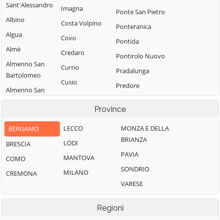
Sant'Alessandro
Imagna
Ponte San Pietro
Albino
Costa Volpino
Ponteranica
Algua
Covo
Pontida
Almè
Credaro
Pontirolo Nuovo
Almenno San
Curno
Pradalunga
Bartolomeo
Cusio
Predore
Almenno San
Dalmine
Premolo
Salvatore
Province
Dossena
Presezzo
Alzano
Endine Gaiano
Lombardo
LECCO
MONZA E DELLA
BERGAMO
Pumenengo
BRIANZA
Entratico
Ambivere
LODI
BRESCIA
Ranica
PAVIA
Fara Gera d'Adda
Antegnate
MANTOVA
COMO
Ranzanico
SONDRIO
Fara Olivana con
Arcene
MILANO
CREMONA
Riva di Solto
Sola
VARESE
Ardesio
Rogno
Filago
Arzago d'Adda
Romano di
Regioni
Fino del Monte
Lombardia
Averara