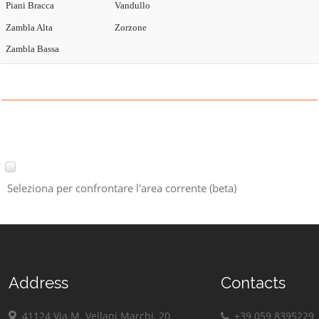
Piani Bracca
Vandullo
Zambla Alta
Zorzone
Zambla Bassa
Seleziona per confrontare l'area corrente (beta)
Address
Contacts
41124 Via M. Vellani Marchi, 20
+39 059 8395229