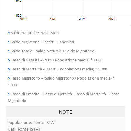
Vigolo
Palosco
Cerete
Villa d'Adda
Parre
Chignolo d'Isola
Villa d'Almè
Parzanica
Chiuduno
Villa d'Ogna
Pedrengo
^
Saldo Naturale = Nati - Morti
Cisano
Villa di Serio
Peia
Bergamasco
^
Saldo Migratorio = Iscritti - Cancellati
Villongo
Pianico
Ciserano
^
Saldo Totale = Saldo Naturale + Saldo Migratorio
Vilminore di
Piario
Cividate al Piano
Scalve
^
Tasso di Natalità = (Nati / Popolazione media) * 1.000
Piazza Brembana
Clusone
Zandobbio
^
Tasso di Mortalità = (Morti / Popolazione media) * 1.000
Colere
Zanica
^
Tasso Migratorio = (Saldo Migratorio / Popolazione media) *
Cologno al Serio
1.000
Zogno
Colzate
^
Tasso di Crescita = Tasso di Natalità - Tasso di Mortalità + Tasso
Migratorio
Comun Nuovo
Corna Imagna
NOTE
Cornalba
Popolazione: Fonte ISTAT
Nati: Fonte ISTAT