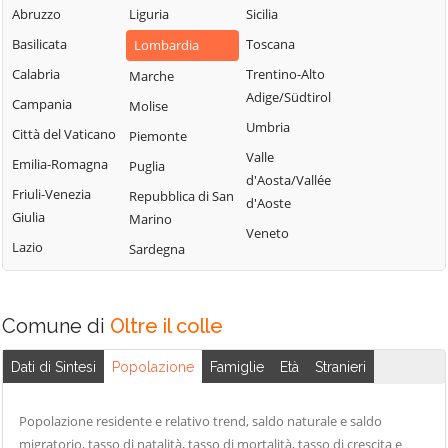
Fiorano al Serio
Abruzzo
Liguria
Sicilia
Roncobello
Aviatico
Fontanella
Basilicata
Toscana
Lombardia
Roncola
Azzano San
Fonteno
Paolo
Calabria
Trentino-Alto
Marche
Rota d'Imagna
Adige/Südtirol
Foppolo
Azzone
Campania
Molise
Rovetta
Umbria
Foresto Sparso
Bagnatica
Città del Vaticano
Piemonte
San Giovanni
Valle
Fornovo San
Bianco
Barbata
Emilia-Romagna
Puglia
d'Aosta/Vallée
Giovanni
San Paolo
Bariano
Friuli-Venezia
Repubblica di San
d'Aoste
Fuipiano Valle
d'Argon
Giulia
Marino
Barzana
Veneto
Imagna
San Pellegrino
Lazio
Sardegna
Bedulita
Gandellino
Terme
Berbenno
Gandino
Sant'Omobono
Bergamo
Terme
Comune di
Oltre il colle
Gandosso
Berzo San Fermo
Santa Brigida
Gaverina Terme
Dati di Sintesi
Popolazione
Famiglie
Età
Stranieri
Bianzano
Sarnico
Gazzaniga
Blello
Scanzorosciate
Ghisalba
Popolazione residente e relativo trend, saldo naturale e saldo
Bolgare
Schilpario
migratorio, tasso di natalità, tasso di mortalità, tasso di crescita e