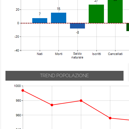
Urgnano
Carvico
Mozzanica
Val Brembilla
Casazza
Mozzo
Valbondione
Casirate d'Adda
Nembro
Valbrembo
Casnigo
Olmo al Brembo
Valgoglio
Cassiglio
Oltre il Colle
Valleve
Castel Rozzone
Oltressenda Alta
Valnegra
Castelli Calepio
Oneta
Valtorta
Castione della
Onore
Presolana
Vedeseta
Orio al Serio
TREND POPOLAZIONE
Castro
Verdellino
Ornica
Cavernago
Verdello
Osio Sopra
Cazzano
Vertova
Osio Sotto
Sant'Andrea
Viadanica
Pagazzano
Cenate Sopra
Vigano San
Paladina
Cenate Sotto
Martino
Palazzago
Cene