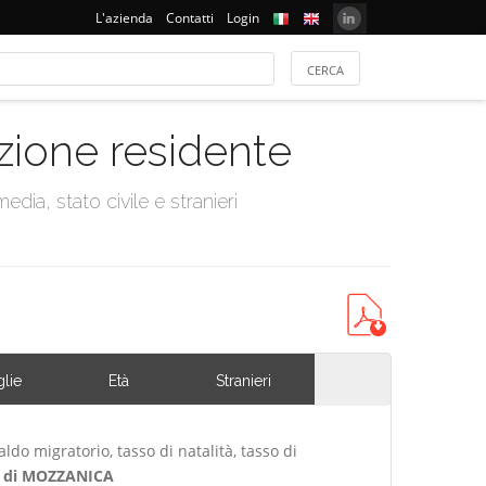
L'azienda
Contatti
Login
azione residente
dia, stato civile e stranieri
lie
Età
Stranieri
ldo migratorio, tasso di natalità, tasso di
 di MOZZANICA