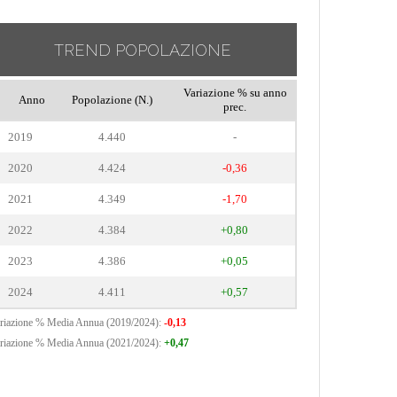
TREND POPOLAZIONE
Variazione % su anno
Anno
Popolazione (N.)
prec.
2019
4.440
-
2020
4.424
-0,36
2021
4.349
-1,70
2022
4.384
+0,80
2023
4.386
+0,05
2024
4.411
+0,57
riazione % Media Annua (2019/2024):
-0,13
riazione % Media Annua (2021/2024):
+0,47