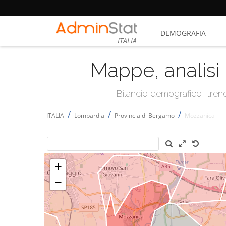
DEMOGRAFIA
ITALIA
Mappe, analisi 
Bilancio demografico, trend 
/
/
/
ITALIA
Lombardia
Provincia di Bergamo
Mozzanica