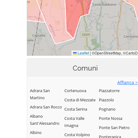
Comuni
Affianca 
Adrara San
Cortenuova
Piazzatorre
Martino
Costa di Mezzate
Piazzolo
Adrara San Rocco
Costa Serina
Pognano
Albano
Costa Valle
Ponte Nossa
Sant'Alessandro
Imagna
Ponte San Pietro
Albino
Costa Volpino
Ponteranica