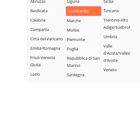
Abruzzo
Liguria
Sicilia
Fonteno
Paolo
Rota d'Imagna
Basilicata
Toscana
Lombardia
Foppolo
Azzone
Rovetta
Calabria
Trentino-Alto
Marche
Foresto Sparso
Bagnatica
San Giovanni
Adige/Südtirol
Campania
Molise
Fornovo San
Bianco
Barbata
Umbria
Città del Vaticano
Piemonte
Giovanni
San Paolo
Bariano
Valle
Emilia-Romagna
Puglia
Fuipiano Valle
d'Argon
Barzana
d'Aosta/Vallée
Imagna
Friuli-Venezia
Repubblica di San
San Pellegrino
d'Aoste
Bedulita
Giulia
Marino
Gandellino
Terme
Veneto
Berbenno
Lazio
Sardegna
Gandino
Sant'Omobono
Bergamo
Terme
Gandosso
Berzo San Fermo
Santa Brigida
Gaverina Terme
Bianzano
Sarnico
Gazzaniga
Blello
Scanzorosciate
Ghisalba
Bolgare
Schilpario
Gorlago
Boltiere
Sedrina
Gorle
Bonate Sopra
Selvino