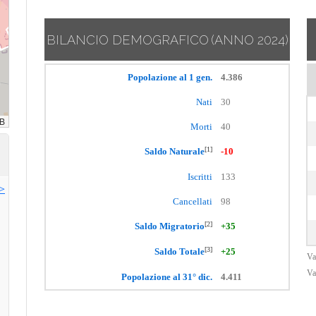
BILANCIO DEMOGRAFICO
(ANNO 2024)
Popolazione al 1 gen.
4.386
Nati
30
Morti
40
[1]
Saldo Naturale
-10
Iscritti
133
>>
Cancellati
98
[2]
Saldo Migratorio
+35
[3]
Saldo Totale
+25
Va
Va
Popolazione al 31° dic.
4.411