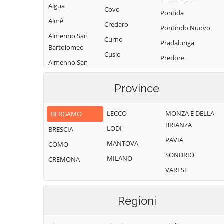
Algua
Covo
Pontida
Almè
Credaro
Pontirolo Nuovo
Almenno San
Curno
Pradalunga
Bartolomeo
Cusio
Predore
Almenno San
Dalmine
Premolo
Salvatore
Dossena
Province
Presezzo
Alzano
Endine Gaiano
Lombardo
Pumenengo
LECCO
MONZA E DELLA
BERGAMO
Entratico
Ambivere
Ranica
BRIANZA
LODI
BRESCIA
Fara Gera d'Adda
Antegnate
Ranzanico
PAVIA
MANTOVA
COMO
Fara Olivana con
Arcene
Riva di Solto
SONDRIO
Sola
MILANO
CREMONA
Ardesio
Rogno
VARESE
Filago
Arzago d'Adda
Romano di
Fino del Monte
Lombardia
Averara
Regioni
Fiorano al Serio
Roncobello
Aviatico
Fontanella
Roncola
Azzano San