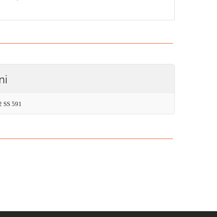
ni
 2 SS 591