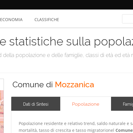
ECONOMIA
CLASSIFICHE
e statistiche sulla popol
della popolazione e delle famiglie, classi di età ed età me
Comune di
Mozzanica
Popolazione
Dati di Sintesi
Famig
Popolazione residente e relativo trend, saldo naturale e sa
mortalità, tasso di crescita e tasso migratorionel
Comune