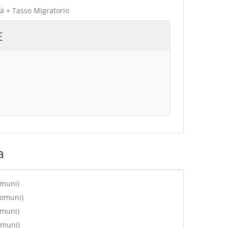
tà + Tasso Migratorio
E
a
omuni)
comuni)
omuni)
omuni)