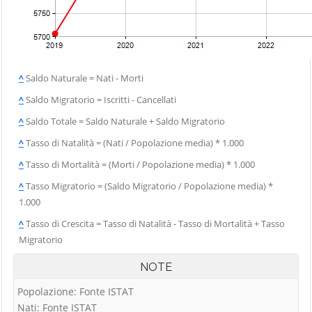
Vigolo
Palosco
Cerete
Villa d'Adda
Parre
Chignolo d'Isola
Villa d'Almè
Parzanica
Chiuduno
Villa d'Ogna
Pedrengo
^
Saldo Naturale = Nati - Morti
Cisano
Villa di Serio
Peia
Bergamasco
^
Saldo Migratorio = Iscritti - Cancellati
Villongo
Pianico
Ciserano
^
Saldo Totale = Saldo Naturale + Saldo Migratorio
Vilminore di
Piario
Cividate al Piano
^
Tasso di Natalità = (Nati / Popolazione media) * 1.000
Scalve
Piazza Brembana
Clusone
^
Tasso di Mortalità = (Morti / Popolazione media) * 1.000
Zandobbio
Colere
Zanica
^
Tasso Migratorio = (Saldo Migratorio / Popolazione media) *
Cologno al Serio
1.000
Zogno
Colzate
^
Tasso di Crescita = Tasso di Natalità - Tasso di Mortalità + Tasso
Migratorio
Comun Nuovo
Corna Imagna
NOTE
Cornalba
Popolazione: Fonte ISTAT
Nati: Fonte ISTAT