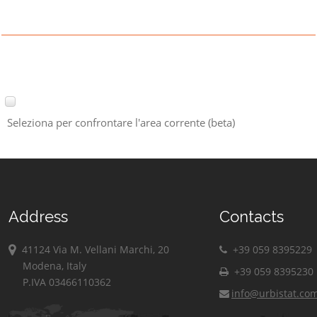
Seleziona per confrontare l'area corrente (beta)
Address
Contacts
41124 Via M. Vellani Marchi, 20
+39 059 8395229
Modena, Italy
+39 059 8395230
P.IVA 03466110362
info@urbistat.co