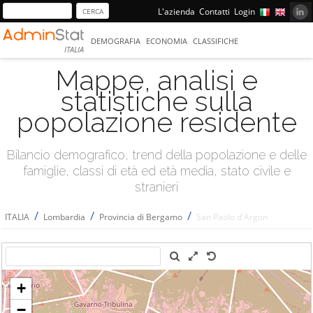
L'azienda
Contatti
Login
DEMOGRAFIA
ECONOMIA
CLASSIFICHE
ITALIA
Mappe, analisi e
statistiche sulla
popolazione residente
Bilancio demografico, trend della popolazione e delle
famiglie, classi di età ed età media, stato civile e
stranieri
/
/
/
ITALIA
Lombardia
Provincia di Bergamo
San Paolo d'Argon