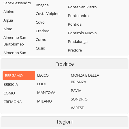
Sant'Alessandro
Imagna
Ponte San Pietro
Albino
Costa Volpino
Ponteranica
Algua
Covo
Pontida
Almè
Credaro
Pontirolo Nuovo
Almenno San
Curno
Pradalunga
Bartolomeo
Cusio
Predore
Almenno San
Dalmine
Premolo
Salvatore
Province
Dossena
Presezzo
Alzano
Endine Gaiano
Lombardo
LECCO
MONZA E DELLA
BERGAMO
Pumenengo
BRIANZA
Entratico
Ambivere
LODI
BRESCIA
Ranica
PAVIA
Fara Gera d'Adda
Antegnate
MANTOVA
COMO
Ranzanico
SONDRIO
Fara Olivana con
Arcene
MILANO
CREMONA
Riva di Solto
Sola
VARESE
Ardesio
Rogno
Filago
Arzago d'Adda
Romano di
Regioni
Fino del Monte
Lombardia
Averara