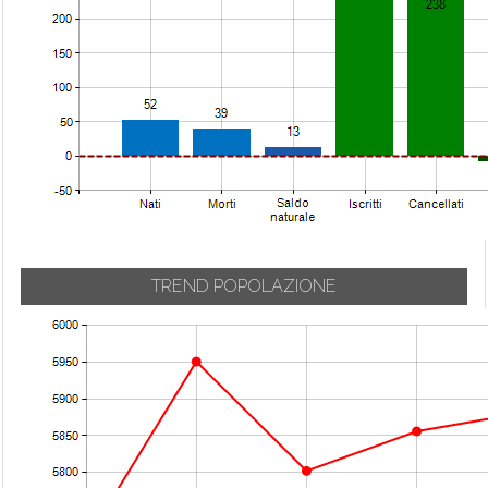
Carvico
Urgnano
Mozzanica
Casazza
Val Brembilla
Mozzo
Casirate d'Adda
Valbondione
Nembro
Casnigo
Valbrembo
Olmo al Brembo
Cassiglio
Valgoglio
Oltre il Colle
Castel Rozzone
Valleve
Oltressenda Alta
Castelli Calepio
Valnegra
Oneta
Castione della
Valtorta
Onore
Presolana
Vedeseta
Orio al Serio
TREND POPOLAZIONE
Castro
Verdellino
Ornica
Cavernago
Verdello
Osio Sopra
Cazzano
Vertova
Osio Sotto
Sant'Andrea
Viadanica
Pagazzano
Cenate Sopra
Vigano San
Paladina
Cenate Sotto
Martino
Palazzago
Cene