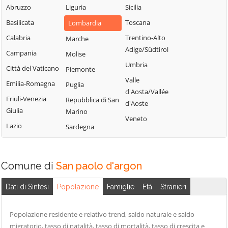
Fiorano al Serio
Abruzzo
Liguria
Sicilia
Roncobello
Aviatico
Fontanella
Basilicata
Toscana
Lombardia
Roncola
Azzano San
Fonteno
Paolo
Calabria
Trentino-Alto
Marche
Rota d'Imagna
Adige/Südtirol
Foppolo
Azzone
Campania
Molise
Rovetta
Umbria
Foresto Sparso
Bagnatica
Città del Vaticano
Piemonte
San Giovanni
Valle
Fornovo San
Bianco
Barbata
Emilia-Romagna
Puglia
d'Aosta/Vallée
Giovanni
San Paolo
Bariano
Friuli-Venezia
Repubblica di San
d'Aoste
Fuipiano Valle
d'Argon
Giulia
Marino
Barzana
Veneto
Imagna
Lazio
San Pellegrino
Sardegna
Bedulita
Gandellino
Terme
Berbenno
Gandino
Sant'Omobono
Bergamo
Comune di
San paolo d'argon
Terme
Gandosso
Berzo San Fermo
Santa Brigida
Gaverina Terme
Dati di Sintesi
Popolazione
Famiglie
Età
Stranieri
Bianzano
Sarnico
Gazzaniga
Blello
Scanzorosciate
Ghisalba
Popolazione residente e relativo trend, saldo naturale e saldo
Bolgare
Schilpario
migratorio, tasso di natalità, tasso di mortalità, tasso di crescita e