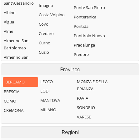
Sant'Alessandro
Imagna
Ponte San Pietro
Albino
Costa Volpino
Ponteranica
Algua
Covo
Pontida
Almè
Credaro
Pontirolo Nuovo
Almenno San
Curno
Pradalunga
Bartolomeo
Cusio
Predore
Almenno San
Dalmine
Premolo
Salvatore
Province
Dossena
Presezzo
Alzano
Endine Gaiano
Lombardo
LECCO
MONZA E DELLA
BERGAMO
Pumenengo
BRIANZA
Entratico
Ambivere
LODI
BRESCIA
Ranica
PAVIA
Fara Gera d'Adda
Antegnate
MANTOVA
COMO
Ranzanico
SONDRIO
Fara Olivana con
Arcene
MILANO
CREMONA
Riva di Solto
Sola
VARESE
Ardesio
Rogno
Filago
Arzago d'Adda
Romano di
Regioni
Fino del Monte
Lombardia
Averara