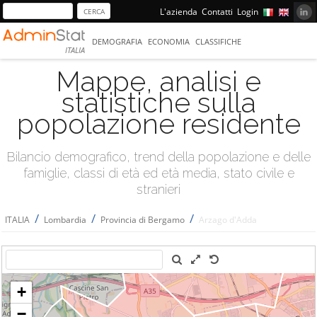
L'azienda
Contatti
Login
DEMOGRAFIA
ECONOMIA
CLASSIFICHE
ITALIA
Mappe, analisi e
statistiche sulla
popolazione residente
Bilancio demografico, trend della popolazione e delle
famiglie, classi di età ed età media, stato civile e
stranieri
/
/
/
ITALIA
Lombardia
Provincia di Bergamo
Arzago d'Adda