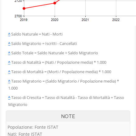
Vigolo
Palosco
Cerete
Villa d'Adda
Parre
Chignolo d'Isola
Villa d'Almè
Parzanica
Chiuduno
Villa d'Ogna
Pedrengo
^
Saldo Naturale = Nati - Morti
Cisano
Villa di Serio
Peia
Bergamasco
^
Saldo Migratorio = Iscritti - Cancellati
Villongo
Pianico
Ciserano
^
Saldo Totale = Saldo Naturale + Saldo Migratorio
Vilminore di
Piario
Cividate al Piano
Scalve
^
Tasso di Natalità = (Nati / Popolazione media) * 1.000
Piazza Brembana
Clusone
Zandobbio
^
Tasso di Mortalità = (Morti / Popolazione media) * 1.000
Colere
Zanica
^
Tasso Migratorio = (Saldo Migratorio / Popolazione media) *
1.000
Cologno al Serio
Zogno
Colzate
^
Tasso di Crescita = Tasso di Natalità - Tasso di Mortalità + Tasso
Migratorio
Comun Nuovo
Corna Imagna
NOTE
Cornalba
Popolazione: Fonte ISTAT
Nati: Fonte ISTAT