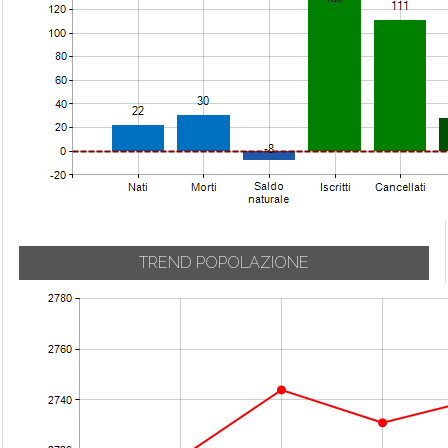
Urgnano
Carvico
Mozzanica
Val Brembilla
Casazza
Mozzo
Valbondione
Casirate d'Adda
Nembro
Valbrembo
Casnigo
Olmo al Brembo
Valgoglio
Cassiglio
Oltre il Colle
Valleve
Castel Rozzone
Oltressenda Alta
Valnegra
Castelli Calepio
Oneta
Valtorta
Castione della
Onore
Presolana
Vedeseta
Orio al Serio
TREND POPOLAZIONE
Castro
Verdellino
Ornica
Cavernago
Verdello
Osio Sopra
Cazzano
Vertova
Osio Sotto
Sant'Andrea
Viadanica
Pagazzano
Cenate Sopra
Vigano San
Paladina
Cenate Sotto
Martino
Palazzago
Cene