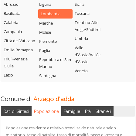
Fiorano al Serio
Abruzzo
Liguria
Sicilia
Roncobello
Aviatico
Fontanella
Basilicata
Toscana
Lombardia
Roncola
Azzano San
Fonteno
Calabria
Trentino-Alto
Paolo
Marche
Rota d'Imagna
Adige/Südtirol
Foppolo
Campania
Azzone
Molise
Rovetta
Umbria
Foresto Sparso
Città del Vaticano
Bagnatica
Piemonte
San Giovanni
Valle
Fornovo San
Bianco
Emilia-Romagna
Barbata
Puglia
d'Aosta/Vallée
Giovanni
San Paolo
Friuli-Venezia
Bariano
Repubblica di San
d'Aoste
Fuipiano Valle
d'Argon
Giulia
Marino
Barzana
Veneto
Imagna
San Pellegrino
Lazio
Sardegna
Bedulita
Gandellino
Terme
Berbenno
Gandino
Sant'Omobono
Bergamo
Terme
Comune di
Arzago d'adda
Gandosso
Berzo San Fermo
Santa Brigida
Gaverina Terme
Dati di Sintesi
Popolazione
Famiglie
Età
Stranieri
Bianzano
Sarnico
Gazzaniga
Blello
Scanzorosciate
Ghisalba
Popolazione residente e relativo trend, saldo naturale e saldo
Bolgare
Schilpario
migratorio, tasso di natalità, tasso di mortalità, tasso di crescita e