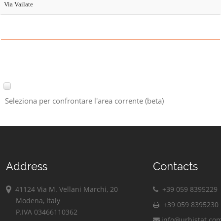
Via Vailate
Seleziona per confrontare l'area corrente (beta)
Address
Contacts
41124 Via M. Vellani Marchi, 20
+39 059 8395229
Modena, Italy
+39 059 8395230
P.IVA 03466110362
info@urbistat.co