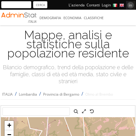
L'azienda
Contatti
Login
DEMOGRAFIA
ECONOMIA
CLASSIFICHE
ITALIA
Mappe, analisi e
statistiche sulla
popolazione residente
Bilancio demografico, trend della popolazione e delle
famiglie, classi di età ed età media, stato civile e
stranieri
/
/
/
ITALIA
Lombardia
Provincia di Bergamo
Olmo al Brembo