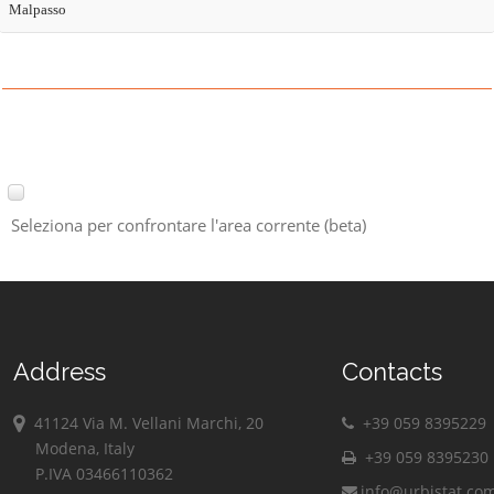
Malpasso
Seleziona per confrontare l'area corrente (beta)
Address
Contacts
41124 Via M. Vellani Marchi, 20
+39 059 8395229
Modena, Italy
+39 059 8395230
P.IVA 03466110362
info@urbistat.co