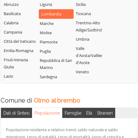
Fiorano al Serio
Abruzzo
Liguria
Sicilia
Roncobello
Aviatico
Fontanella
Basilicata
Toscana
Lombardia
Roncola
Azzano San
Fonteno
Paolo
Calabria
Trentino-Alto
Marche
Rota d'Imagna
Adige/Südtirol
Foppolo
Azzone
Campania
Molise
Rovetta
Umbria
Foresto Sparso
Bagnatica
Città del Vaticano
Piemonte
San Giovanni
Valle
Fornovo San
Bianco
Barbata
Emilia-Romagna
Puglia
d'Aosta/Vallée
Giovanni
San Paolo
Bariano
Friuli-Venezia
Repubblica di San
d'Aoste
Fuipiano Valle
d'Argon
Giulia
Marino
Barzana
Veneto
Imagna
San Pellegrino
Lazio
Sardegna
Bedulita
Gandellino
Terme
Berbenno
Gandino
Sant'Omobono
Bergamo
Terme
Comune di
Olmo al brembo
Gandosso
Berzo San Fermo
Santa Brigida
Gaverina Terme
Dati di Sintesi
Popolazione
Famiglie
Età
Stranieri
Bianzano
Sarnico
Gazzaniga
Blello
Scanzorosciate
Ghisalba
Popolazione residente e relativo trend, saldo naturale e saldo
Bolgare
Schilpario
migratorio, tasso di natalità, tasso di mortalità, tasso di crescita e