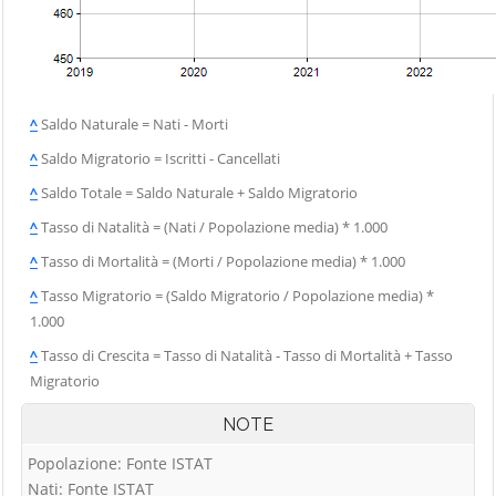
Vigolo
Palazzago
Cerete
Villa d'Adda
Palosco
Chignolo d'Isola
Villa d'Almè
Parre
Chiuduno
Villa d'Ogna
Parzanica
^
Saldo Naturale = Nati - Morti
Cisano
Villa di Serio
Pedrengo
Bergamasco
^
Saldo Migratorio = Iscritti - Cancellati
Villongo
Peia
Ciserano
^
Saldo Totale = Saldo Naturale + Saldo Migratorio
Vilminore di
Pianico
Cividate al Piano
Scalve
^
Tasso di Natalità = (Nati / Popolazione media) * 1.000
Piario
Clusone
Zandobbio
^
Tasso di Mortalità = (Morti / Popolazione media) * 1.000
Piazza Brembana
Colere
Zanica
^
Tasso Migratorio = (Saldo Migratorio / Popolazione media) *
Cologno al Serio
1.000
Zogno
Colzate
^
Tasso di Crescita = Tasso di Natalità - Tasso di Mortalità + Tasso
Migratorio
Comun Nuovo
Corna Imagna
NOTE
Cornalba
Popolazione: Fonte ISTAT
Nati: Fonte ISTAT