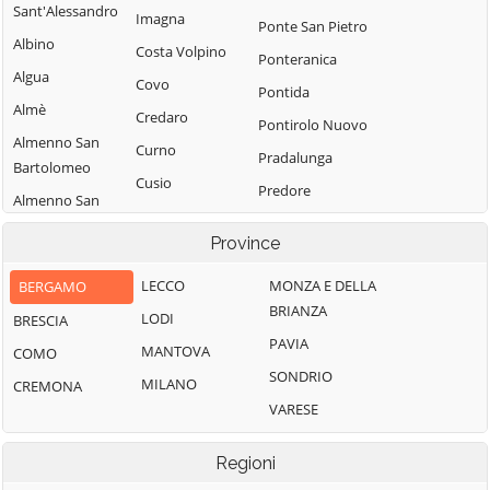
Sant'Alessandro
Imagna
Ponte San Pietro
Albino
Costa Volpino
Ponteranica
Algua
Covo
Pontida
Almè
Credaro
Pontirolo Nuovo
Almenno San
Curno
Pradalunga
Bartolomeo
Cusio
Predore
Almenno San
Dalmine
Premolo
Salvatore
Province
Dossena
Presezzo
Alzano
Endine Gaiano
Lombardo
LECCO
MONZA E DELLA
BERGAMO
Pumenengo
BRIANZA
Entratico
Ambivere
LODI
BRESCIA
Ranica
PAVIA
Fara Gera d'Adda
Antegnate
MANTOVA
COMO
Ranzanico
SONDRIO
Fara Olivana con
Arcene
MILANO
CREMONA
Riva di Solto
Sola
VARESE
Ardesio
Rogno
Filago
Arzago d'Adda
Romano di
Regioni
Fino del Monte
Lombardia
Averara