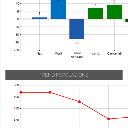
Urgnano
Carvico
Mozzanica
Val Brembilla
Casazza
Mozzo
Valbondione
Casirate d'Adda
Nembro
Valbrembo
Casnigo
Olmo al
Valgoglio
Brembo
Cassiglio
Valleve
Castel Rozzone
Oltre il Colle
Valnegra
Castelli Calepio
Oltressenda Alta
Valtorta
Castione della
Oneta
Presolana
Vedeseta
Onore
TREND POPOLAZIONE
Castro
Verdellino
Orio al Serio
Cavernago
Verdello
Ornica
Cazzano
Vertova
Osio Sopra
Sant'Andrea
Viadanica
Osio Sotto
Cenate Sopra
Vigano San
Pagazzano
Cenate Sotto
Martino
Paladina
Cene