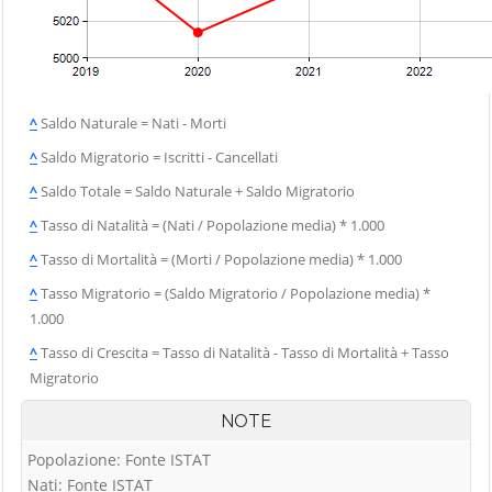
Vigolo
Palosco
Cerete
Villa d'Adda
Parre
Chignolo d'Isola
Villa d'Almè
Parzanica
Chiuduno
Villa d'Ogna
Pedrengo
^
Saldo Naturale = Nati - Morti
Cisano
Villa di Serio
Peia
Bergamasco
^
Saldo Migratorio = Iscritti - Cancellati
Villongo
Pianico
Ciserano
^
Saldo Totale = Saldo Naturale + Saldo Migratorio
Vilminore di
Piario
Cividate al Piano
Scalve
^
Tasso di Natalità = (Nati / Popolazione media) * 1.000
Piazza Brembana
Clusone
Zandobbio
^
Tasso di Mortalità = (Morti / Popolazione media) * 1.000
Colere
Zanica
^
Tasso Migratorio = (Saldo Migratorio / Popolazione media) *
1.000
Cologno al Serio
Zogno
Colzate
^
Tasso di Crescita = Tasso di Natalità - Tasso di Mortalità + Tasso
Migratorio
Comun Nuovo
Corna Imagna
NOTE
Cornalba
Popolazione: Fonte ISTAT
Nati: Fonte ISTAT