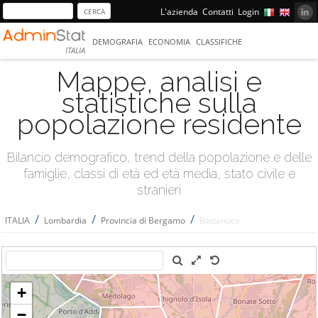
L'azienda
Contatti
Login
DEMOGRAFIA
ECONOMIA
CLASSIFICHE
ITALIA
Mappe, analisi e
statistiche sulla
popolazione residente
Bilancio demografico, trend della popolazione e delle
famiglie, classi di età ed età media, stato civile e
stranieri
/
/
/
ITALIA
Lombardia
Provincia di Bergamo
Bottanuco