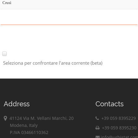
Crusì
Seleziona per confrontare l'area corrente (beta)
Address
Contacts
41124 Via M. Vellani Marchi, 20
+39 059 8395229
Modena, Italy
+39 059 8395230
P.IVA 03466110362
info@urbistat.co