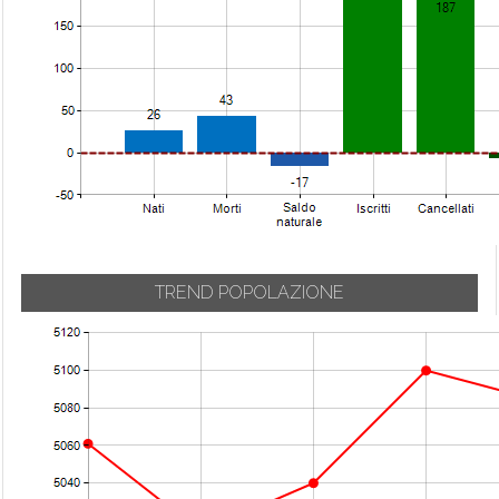
Urgnano
Carvico
Mozzanica
Val Brembilla
Casazza
Mozzo
Valbondione
Casirate d'Adda
Nembro
Valbrembo
Casnigo
Olmo al Brembo
Valgoglio
Cassiglio
Oltre il Colle
Valleve
Castel Rozzone
Oltressenda Alta
Valnegra
Castelli Calepio
Oneta
Valtorta
Castione della
Onore
Presolana
Vedeseta
Orio al Serio
TREND POPOLAZIONE
Castro
Verdellino
Ornica
Cavernago
Verdello
Osio Sopra
Cazzano
Vertova
Osio Sotto
Sant'Andrea
Viadanica
Pagazzano
Cenate Sopra
Vigano San
Paladina
Cenate Sotto
Martino
Palazzago
Cene