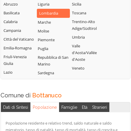
Fiorano al Serio
Abruzzo
Liguria
Sicilia
Roncobello
Aviatico
Fontanella
Basilicata
Toscana
Lombardia
Roncola
Azzano San
Fonteno
Paolo
Calabria
Trentino-Alto
Marche
Rota d'Imagna
Adige/Südtirol
Foppolo
Azzone
Campania
Molise
Rovetta
Umbria
Foresto Sparso
Bagnatica
Città del Vaticano
Piemonte
San Giovanni
Valle
Fornovo San
Bianco
Barbata
Emilia-Romagna
Puglia
d'Aosta/Vallée
Giovanni
San Paolo
Bariano
Friuli-Venezia
Repubblica di San
d'Aoste
Fuipiano Valle
d'Argon
Giulia
Marino
Barzana
Veneto
Imagna
San Pellegrino
Lazio
Sardegna
Bedulita
Gandellino
Terme
Berbenno
Gandino
Sant'Omobono
Bergamo
Terme
Comune di
Bottanuco
Gandosso
Berzo San Fermo
Santa Brigida
Gaverina Terme
Dati di Sintesi
Popolazione
Famiglie
Età
Stranieri
Bianzano
Sarnico
Gazzaniga
Blello
Scanzorosciate
Ghisalba
Popolazione residente e relativo trend, saldo naturale e saldo
Bolgare
Schilpario
migratorio, tasso di natalità, tasso di mortalità, tasso di crescita e