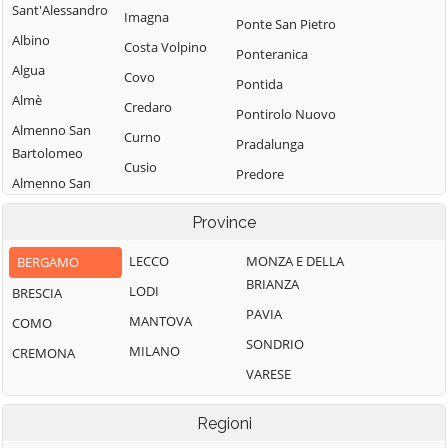
Sant'Alessandro
Imagna
Ponte San Pietro
Albino
Costa Volpino
Ponteranica
Algua
Covo
Pontida
Almè
Credaro
Pontirolo Nuovo
Almenno San
Curno
Pradalunga
Bartolomeo
Cusio
Predore
Almenno San
Dalmine
Premolo
Salvatore
Province
Dossena
Presezzo
Alzano
Endine Gaiano
Lombardo
LECCO
MONZA E DELLA
BERGAMO
Pumenengo
BRIANZA
Entratico
Ambivere
LODI
BRESCIA
Ranica
PAVIA
Fara Gera d'Adda
Antegnate
MANTOVA
COMO
Ranzanico
SONDRIO
Fara Olivana con
Arcene
MILANO
CREMONA
Riva di Solto
Sola
VARESE
Ardesio
Rogno
Filago
Arzago d'Adda
Romano di
Regioni
Fino del Monte
Lombardia
Averara