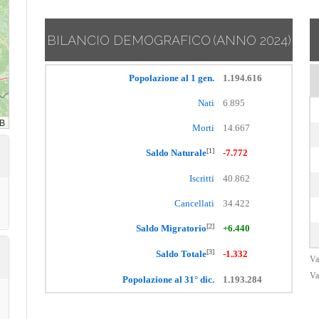
BILANCIO DEMOGRAFICO
(ANNO 2024)
Popolazione al 1 gen.
1.194.616
Nati
6.895
Morti
14.667
[1]
Saldo Naturale
-7.772
Iscritti
40.862
Cancellati
34.422
[2]
Saldo Migratorio
+6.440
[3]
Saldo Totale
-1.332
Va
Va
Popolazione al 31° dic.
1.193.284