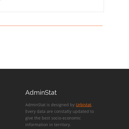
AdminStat
AdminStat is designed by
Urbistat
.
Every data are constatly updated to
give the best socio-economic
information in territory.