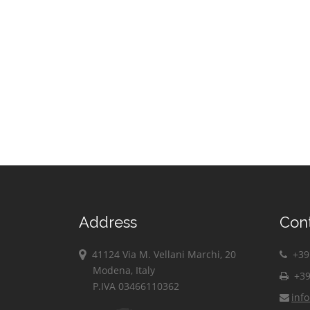
Address
Con
41124 Via M. Vellani Marchi, 20
+39 
Modena, Italy
+39
P.IVA 03466110362
inf