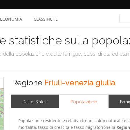
ECONOMIA
CLASSIFICHE
e statistiche sulla popol
della popolazione e delle famiglie, classi di età ed età me
Regione
Friuli-venezia giulia
Popolazione
Dati di Sintesi
Famig
Popolazione residente e relativo trend, saldo naturale e sa
mortalità, tasso di crescita e tasso migratorionella
Region