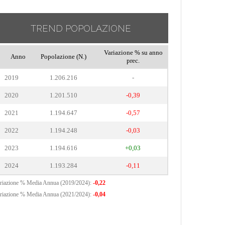
TREND POPOLAZIONE
Variazione % su anno
Anno
Popolazione (N.)
prec.
2019
1.206.216
-
2020
1.201.510
-0,39
2021
1.194.647
-0,57
2022
1.194.248
-0,03
2023
1.194.616
+0,03
2024
1.193.284
-0,11
riazione % Media Annua (2019/2024):
-0,22
riazione % Media Annua (2021/2024):
-0,04