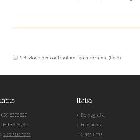
Seleziona per confrontare l'area corrente (beta)
tacts
Italia
059 8395229
Demografia
 059 8395230
Economia
o@urbistat.com
Classifiche