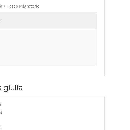
tà + Tasso Migratorio
E
 giulia
)
i)
)