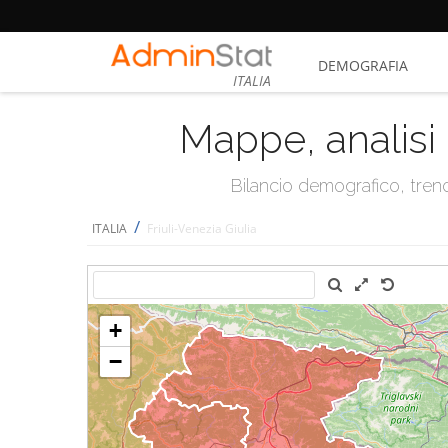
DEMOGRAFIA
ITALIA
Mappe, analisi 
Bilancio demografico, trend 
/
ITALIA
Friuli-Venezia Giulia