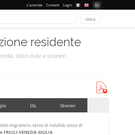
L'azienda
Contatti
Login
azione residente
dia, stato civile e stranieri
lie
Età
Stranieri
ldo migratorio, tasso di natalità, tasso di
e FRIULI-VENEZIA GIULIA