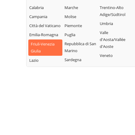
Calabria
Marche
Trentino-Alto
Adige/Südtirol
Campania
Molise
Umbria
Città del Vaticano
Piemonte
Valle
Emilia-Romagna
Puglia
d'Aosta/Vallée
Repubblica di San
Friuli-Venezia
d'Aoste
Marino
Giulia
Veneto
Sardegna
Lazio