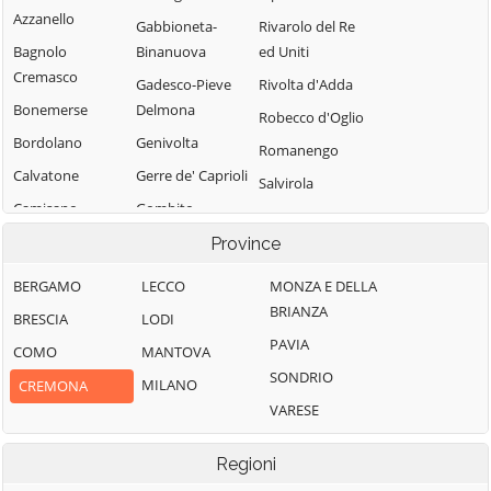
Azzanello
Gabbioneta-
Rivarolo del Re
Bagnolo
Binanuova
ed Uniti
Cremasco
Gadesco-Pieve
Rivolta d'Adda
Bonemerse
Delmona
Robecco d'Oglio
Bordolano
Genivolta
Romanengo
Calvatone
Gerre de' Caprioli
Salvirola
Camisano
Gombito
San Bassano
Campagnola
Grontardo
Province
San Daniele Po
Cremasca
Grumello
San Giovanni in
BERGAMO
LECCO
MONZA E DELLA
Capergnanica
Cremonese ed
Croce
BRIANZA
BRESCIA
LODI
Uniti
Cappella
San Martino del
PAVIA
COMO
MANTOVA
Cantone
Gussola
Lago
SONDRIO
MILANO
CREMONA
Cappella de'
Isola Dovarese
Scandolara
VARESE
Picenardi
Izano
Ravara
Capralba
Madignano
Scandolara Ripa
Regioni
Casalbuttano ed
d'Oglio
Malagnino