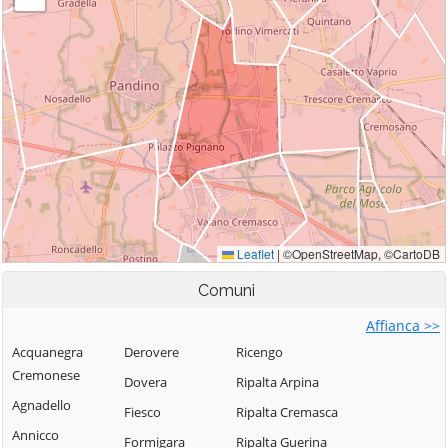
Comuni
Affianca >>
Acquanegra
Derovere
Ricengo
Cremonese
Dovera
Ripalta Arpina
Agnadello
Fiesco
Ripalta Cremasca
Annicco
Formigara
Ripalta Guerina