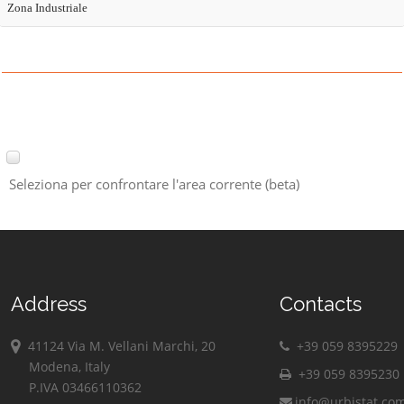
Zona Industriale
Seleziona per confrontare l'area corrente (beta)
Address
Contacts
41124 Via M. Vellani Marchi, 20
+39 059 8395229
Modena, Italy
+39 059 8395230
P.IVA 03466110362
info@urbistat.co