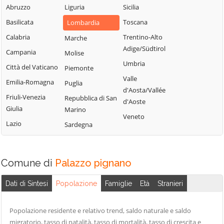
Uniti
Abruzzo
Liguria
Sicilia
Sergnano
Martignana di Po
Casale Cremasco-
Basilicata
Toscana
Lombardia
Sesto ed Uniti
Monte Cremasco
Vidolasco
Calabria
Trentino-Alto
Marche
Solarolo Rainerio
Montodine
Casaletto
Adige/Südtirol
Campania
Molise
Soncino
Moscazzano
Ceredano
Umbria
Città del Vaticano
Piemonte
Soresina
Motta Baluffi
Casaletto di
Valle
Emilia-Romagna
Puglia
Sospiro
Sopra
Offanengo
d'Aosta/Vallée
Friuli-Venezia
Repubblica di San
Spinadesco
Casaletto Vaprio
d'Aoste
Olmeneta
Giulia
Marino
Spineda
Casalmaggiore
Veneto
Ostiano
Lazio
Sardegna
Spino d'Adda
Casalmorano
Paderno
Ponchielli
Stagno
Castel Gabbiano
Lombardo
Palazzo
Comune di
Casteldidone
Palazzo pignano
Ticengo
Pignano
Castelleone
Dati di Sintesi
Popolazione
Famiglie
Età
Stranieri
Torlino Vimercati
Pandino
Castelverde
Tornata
Persico Dosimo
Castelvisconti
Popolazione residente e relativo trend, saldo naturale e saldo
Torre de'
Pescarolo ed
Cella Dati
migratorio, tasso di natalità, tasso di mortalità, tasso di crescita e