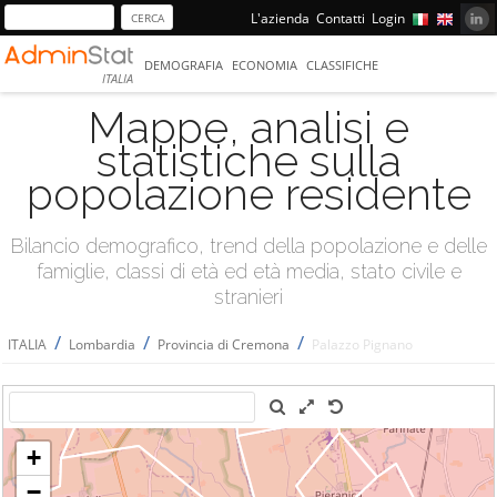
L'azienda
Contatti
Login
DEMOGRAFIA
ECONOMIA
CLASSIFICHE
ITALIA
Mappe, analisi e
statistiche sulla
popolazione residente
Bilancio demografico, trend della popolazione e delle
famiglie, classi di età ed età media, stato civile e
stranieri
/
/
/
ITALIA
Lombardia
Provincia di Cremona
Palazzo Pignano