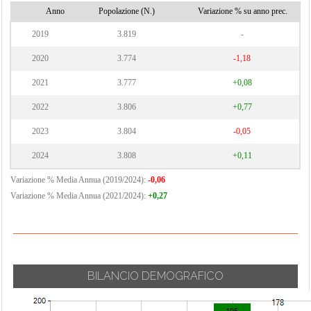
Anno
Popolazione (N.)
Variazione % su anno prec.
2019
3.819
-
2020
3.774
-1,18
2021
3.777
+0,08
2022
3.806
+0,77
2023
3.804
-0,05
2024
3.808
+0,11
Variazione % Media Annua (2019/2024):
-0,06
Variazione % Media Annua (2021/2024):
+0,27
BILANCIO DEMOGRAFICO