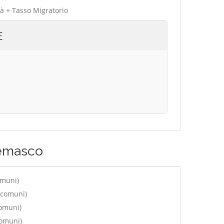
tà + Tasso Migratorio
E
emasco
omuni)
 comuni)
comuni)
comuni)