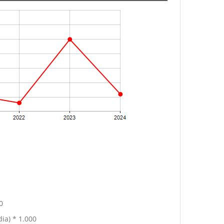
0
ia) * 1.000