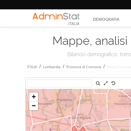
DEMOGRAFIA
ITALIA
Mappe, analisi 
Bilancio demografico, trend 
/
/
/
ITALIA
Lombardia
Provincia di Cremona
Monte Crema