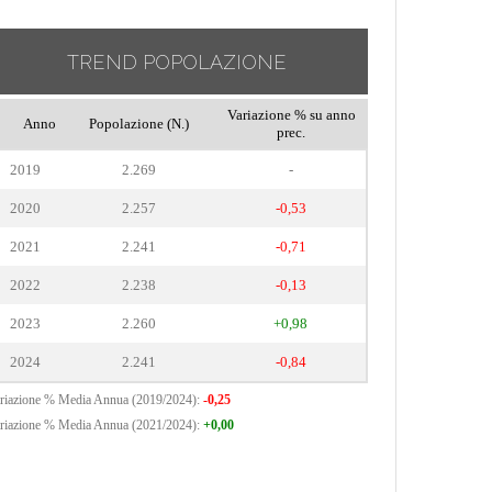
TREND POPOLAZIONE
Variazione % su anno
Anno
Popolazione (N.)
prec.
2019
2.269
-
2020
2.257
-0,53
2021
2.241
-0,71
2022
2.238
-0,13
2023
2.260
+0,98
2024
2.241
-0,84
riazione % Media Annua (2019/2024):
-0,25
riazione % Media Annua (2021/2024):
+0,00