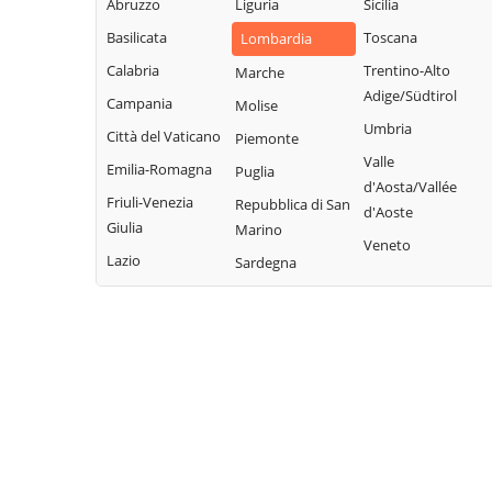
Monte
Abruzzo
Liguria
Sicilia
Vidolasco
Solarolo Rainerio
Cremasco
Basilicata
Toscana
Lombardia
Casaletto
Soncino
Montodine
Ceredano
Calabria
Trentino-Alto
Marche
Soresina
Moscazzano
Adige/Südtirol
Casaletto di
Campania
Molise
Sospiro
Sopra
Motta Baluffi
Umbria
Città del Vaticano
Piemonte
Spinadesco
Casaletto Vaprio
Offanengo
Valle
Emilia-Romagna
Puglia
d'Aosta/Vallée
Spineda
Casalmaggiore
Olmeneta
Friuli-Venezia
Repubblica di San
d'Aoste
Spino d'Adda
Casalmorano
Ostiano
Giulia
Marino
Veneto
Stagno
Castel Gabbiano
Paderno
Lazio
Sardegna
Lombardo
Ponchielli
Casteldidone
Ticengo
Palazzo Pignano
Castelleone
Torlino Vimercati
Pandino
Castelverde
Tornata
Persico Dosimo
Castelvisconti
Torre de'
Pescarolo ed
Cella Dati
Picenardi
Uniti
Chieve
Torricella del
Pessina
Cicognolo