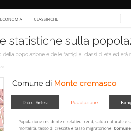
ECONOMIA
CLASSIFICHE
e statistiche sulla popol
della popolazione e delle famiglie, classi di età ed età me
sco
Comune di
Monte cremasco
Popolazione
Dati di Sintesi
Famig
Popolazione residente e relativo trend, saldo naturale e sa
mortalità, tasso di crescita e tasso migratorionel
Comune