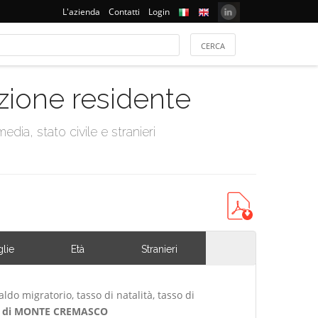
L'azienda
Contatti
Login
azione residente
dia, stato civile e stranieri
lie
Età
Stranieri
ldo migratorio, tasso di natalità, tasso di
 di MONTE CREMASCO