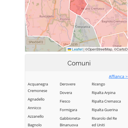
Comuni
Affianca 
Acquanegra
Derovere
Ricengo
Cremonese
Dovera
Ripalta Arpina
Agnadello
Fiesco
Ripalta Cremasca
Annicco
Formigara
Ripalta Guerina
Azzanello
Gabbioneta-
Rivarolo del Re
Bagnolo
Binanuova
ed Uniti