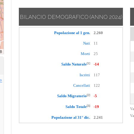
BILANCIO DEMOGRAFICO
(ANNO 2024)
Popolazione al 1 gen.
2.260
Nati
11
Morti
25
[1]
Saldo Naturale
-14
Iscritti
117
>>
Cancellati
122
[2]
Saldo Migratorio
-5
[3]
Saldo Totale
-19
Va
Va
Popolazione al 31° dic.
2.241