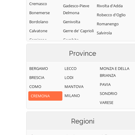
Cremasco
Gadesco-Pieve
Rivolta d'Adda
Bonemerse
Delmona
Robecco d'Oglio
Bordolano
Genivolta
Romanengo
Calvatone
Gerre de' Caprioli
Salvirola
Camisano
Gombito
San Bassano
Campagnola
Grontardo
San Daniele Po
Province
Cremasca
Grumello
San Giovanni in
Capergnanica
Cremonese ed
Croce
BERGAMO
LECCO
MONZA E DELLA
Uniti
Cappella
BRIANZA
San Martino del
BRESCIA
LODI
Cantone
Gussola
Lago
PAVIA
COMO
MANTOVA
Cappella de'
Isola Dovarese
Scandolara
SONDRIO
MILANO
CREMONA
Picenardi
Izano
Ravara
VARESE
Capralba
Madignano
Scandolara Ripa
Casalbuttano ed
d'Oglio
Malagnino
Regioni
Uniti
Sergnano
Martignana di Po
Casale Cremasco-
Sesto ed Uniti