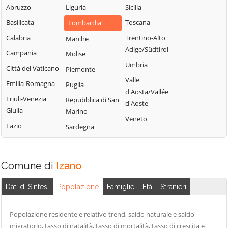
Malagnino
Uniti
Abruzzo
Liguria
Sicilia
Sergnano
Martignana di Po
Casale Cremasco-
Basilicata
Toscana
Lombardia
Sesto ed Uniti
Monte Cremasco
Vidolasco
Calabria
Trentino-Alto
Marche
Solarolo Rainerio
Montodine
Casaletto
Adige/Südtirol
Campania
Molise
Soncino
Ceredano
Moscazzano
Umbria
Città del Vaticano
Piemonte
Soresina
Casaletto di
Motta Baluffi
Valle
Emilia-Romagna
Puglia
Sospiro
Sopra
Offanengo
d'Aosta/Vallée
Friuli-Venezia
Repubblica di San
Spinadesco
Casaletto Vaprio
d'Aoste
Olmeneta
Giulia
Marino
Spineda
Casalmaggiore
Veneto
Ostiano
Lazio
Sardegna
Spino d'Adda
Casalmorano
Paderno
Stagno
Castel Gabbiano
Ponchielli
Lombardo
Comune di
Casteldidone
Izano
Palazzo Pignano
Ticengo
Castelleone
Pandino
Dati di Sintesi
Popolazione
Famiglie
Età
Stranieri
Torlino Vimercati
Castelverde
Persico Dosimo
Tornata
Castelvisconti
Pescarolo ed
Popolazione residente e relativo trend, saldo naturale e saldo
Torre de'
Uniti
Cella Dati
migratorio, tasso di natalità, tasso di mortalità, tasso di crescita e