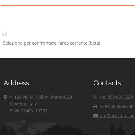
Seleziona per confrontare l'area corrente (beta)
Address
Contacts
41124 Via M. Vellani Marchi, 20
+39 059 8395229
Modena, Italy
+39 059 8395230
P.IVA 03466110362
info@urbistat.co