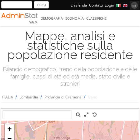
L'azienda
Contatti
Login
DEMOGRAFIA
ECONOMIA
CLASSIFICHE
ITALIA
Mappe, analisi e
statistiche sulla
popolazione residente
Bilancio demografico, trend della popolazione e delle
famiglie, classi di età ed età media, stato civile e
stranieri
/
/
/
ITALIA
Lombardia
Provincia di Cremona
Izano