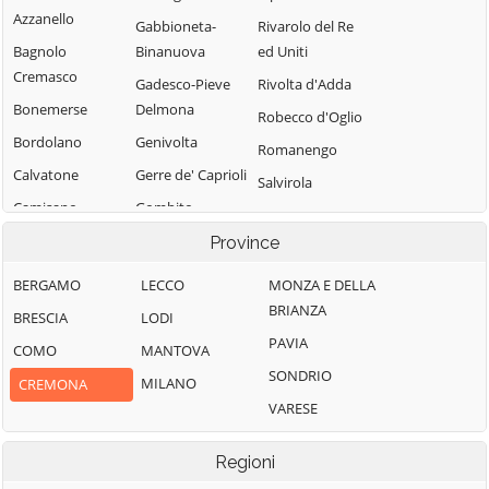
Azzanello
Gabbioneta-
Rivarolo del Re
Bagnolo
Binanuova
ed Uniti
Cremasco
Gadesco-Pieve
Rivolta d'Adda
Bonemerse
Delmona
Robecco d'Oglio
Bordolano
Genivolta
Romanengo
Calvatone
Gerre de' Caprioli
Salvirola
Camisano
Gombito
San Bassano
Campagnola
Grontardo
Province
San Daniele Po
Cremasca
Grumello
San Giovanni in
BERGAMO
LECCO
MONZA E DELLA
Capergnanica
Cremonese ed
Croce
BRIANZA
BRESCIA
LODI
Uniti
Cappella
San Martino del
PAVIA
COMO
MANTOVA
Cantone
Gussola
Lago
SONDRIO
MILANO
CREMONA
Cappella de'
Isola Dovarese
Scandolara
VARESE
Picenardi
Ravara
Izano
Capralba
Scandolara Ripa
Madignano
Regioni
Casalbuttano ed
d'Oglio