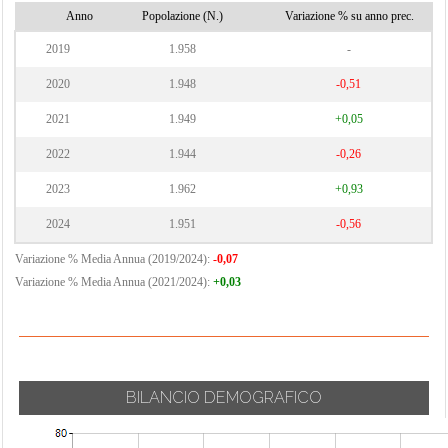
Anno
Popolazione (N.)
Variazione % su anno prec.
2019
1.958
-
2020
1.948
-0,51
2021
1.949
+0,05
2022
1.944
-0,26
2023
1.962
+0,93
2024
1.951
-0,56
Variazione % Media Annua (2019/2024):
-0,07
Variazione % Media Annua (2021/2024):
+0,03
BILANCIO DEMOGRAFICO