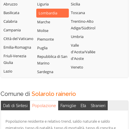
Uniti
Abruzzo
Liguria
Sicilia
Sergnano
Martignana di Po
Casale Cremasco-
Basilicata
Toscana
Lombardia
Sesto ed Uniti
Monte Cremasco
Vidolasco
Calabria
Trentino-Alto
Marche
Solarolo
Montodine
Casaletto
Adige/Südtirol
Campania
Rainerio
Molise
Moscazzano
Ceredano
Umbria
Città del Vaticano
Piemonte
Soncino
Motta Baluffi
Casaletto di
Valle
Emilia-Romagna
Puglia
Soresina
Sopra
Offanengo
d'Aosta/Vallée
Friuli-Venezia
Repubblica di San
Sospiro
Casaletto Vaprio
d'Aoste
Olmeneta
Giulia
Marino
Spinadesco
Casalmaggiore
Veneto
Ostiano
Lazio
Sardegna
Spineda
Casalmorano
Paderno
Spino d'Adda
Ponchielli
Castel Gabbiano
Stagno
Palazzo Pignano
Comune di
Casteldidone
Solarolo rainerio
Lombardo
Pandino
Castelleone
Dati di Sintesi
Popolazione
Famiglie
Età
Stranieri
Ticengo
Persico Dosimo
Castelverde
Torlino Vimercati
Pescarolo ed
Castelvisconti
Popolazione residente e relativo trend, saldo naturale e saldo
Tornata
Uniti
Cella Dati
migratorio, tasso di natalità, tasso di mortalità, tasso di crescita e