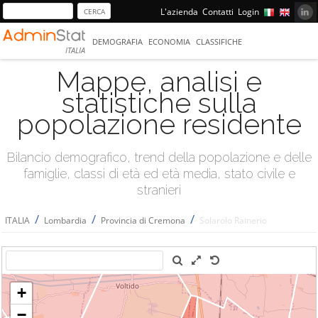
L'azienda
Contatti
Login
DEMOGRAFIA
ECONOMIA
CLASSIFICHE
ITALIA
Mappe, analisi e
statistiche sulla
popolazione residente
Bilancio demografico, trend della popolazione e delle
famiglie, classi di età ed età media, stato civile e
stranieri
/
/
/
ITALIA
Lombardia
Provincia di Cremona
Solarolo Rainerio