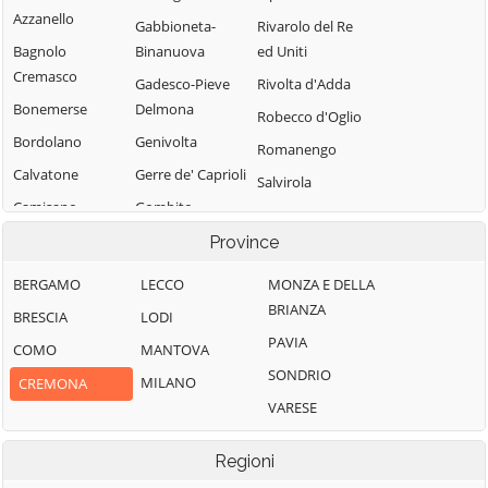
Azzanello
Gabbioneta-
Rivarolo del Re
Bagnolo
Binanuova
ed Uniti
Cremasco
Gadesco-Pieve
Rivolta d'Adda
Bonemerse
Delmona
Robecco d'Oglio
Bordolano
Genivolta
Romanengo
Calvatone
Gerre de' Caprioli
Salvirola
Camisano
Gombito
San Bassano
Campagnola
Grontardo
Province
San Daniele Po
Cremasca
Grumello
San Giovanni in
BERGAMO
LECCO
MONZA E DELLA
Capergnanica
Cremonese ed
Croce
BRIANZA
BRESCIA
LODI
Uniti
Cappella
San Martino del
PAVIA
COMO
MANTOVA
Cantone
Gussola
Lago
SONDRIO
MILANO
CREMONA
Cappella de'
Isola Dovarese
Scandolara
VARESE
Picenardi
Izano
Ravara
Capralba
Madignano
Scandolara Ripa
Regioni
Casalbuttano ed
d'Oglio
Malagnino