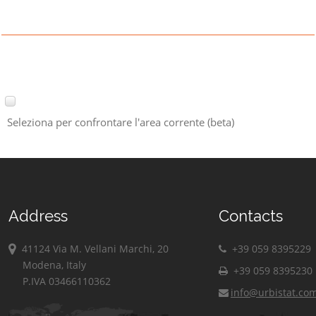
Seleziona per confrontare l'area corrente (beta)
Address
Contacts
41124 Via M. Vellani Marchi, 20
+39 059 8395229
Modena, Italy
+39 059 8395230
P.IVA 03466110362
info@urbistat.co