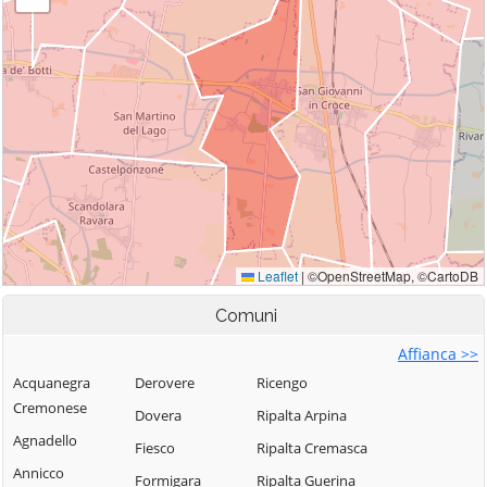
Comuni
Affianca >>
Acquanegra
Derovere
Ricengo
Cremonese
Dovera
Ripalta Arpina
Agnadello
Fiesco
Ripalta Cremasca
Annicco
Formigara
Ripalta Guerina