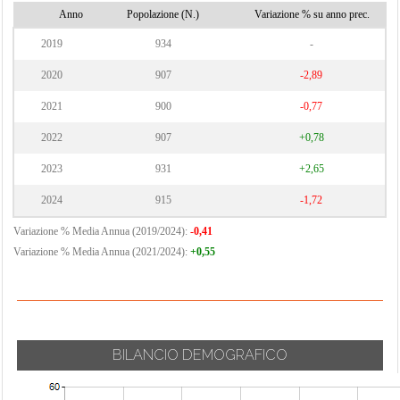
Anno
Popolazione (N.)
Variazione % su anno prec.
2019
934
-
2020
907
-2,89
2021
900
-0,77
2022
907
+0,78
2023
931
+2,65
2024
915
-1,72
Variazione % Media Annua (2019/2024):
-0,41
Variazione % Media Annua (2021/2024):
+0,55
BILANCIO DEMOGRAFICO