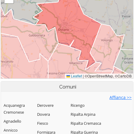
Comuni
Affianca >>
Acquanegra
Derovere
Ricengo
Cremonese
Dovera
Ripalta Arpina
Agnadello
Fiesco
Ripalta Cremasca
Annicco
Formigara
Ripalta Guerina