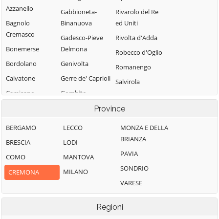
Azzanello
Gabbioneta-
Rivarolo del Re
Bagnolo
Binanuova
ed Uniti
Cremasco
Gadesco-Pieve
Rivolta d'Adda
Bonemerse
Delmona
Robecco d'Oglio
Bordolano
Genivolta
Romanengo
Calvatone
Gerre de' Caprioli
Salvirola
Camisano
Gombito
San Bassano
Campagnola
Grontardo
Province
San Daniele Po
Cremasca
Grumello
San Giovanni in
BERGAMO
LECCO
MONZA E DELLA
Capergnanica
Cremonese ed
Croce
BRIANZA
BRESCIA
LODI
Uniti
Cappella
San Martino del
PAVIA
COMO
MANTOVA
Cantone
Gussola
Lago
SONDRIO
MILANO
CREMONA
Cappella de'
Isola Dovarese
Scandolara
VARESE
Picenardi
Izano
Ravara
Capralba
Madignano
Scandolara Ripa
Regioni
Casalbuttano ed
d'Oglio
Malagnino