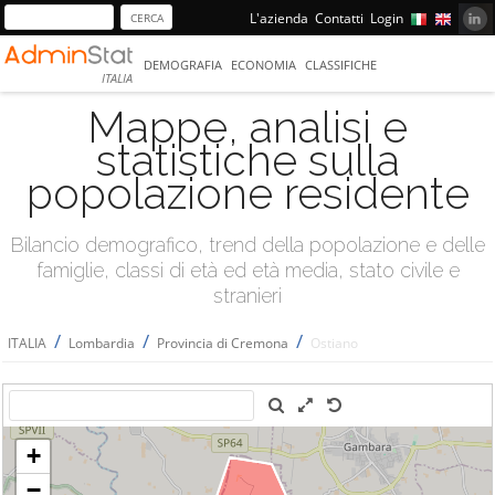
L'azienda
Contatti
Login
DEMOGRAFIA
ECONOMIA
CLASSIFICHE
ITALIA
Mappe, analisi e
statistiche sulla
popolazione residente
Bilancio demografico, trend della popolazione e delle
famiglie, classi di età ed età media, stato civile e
stranieri
/
/
/
ITALIA
Lombardia
Provincia di Cremona
Ostiano