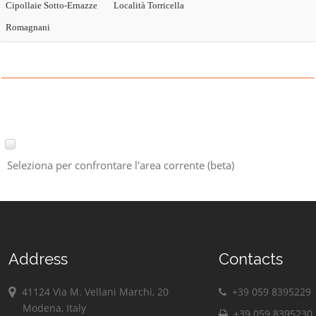
Cipollaie Sotto-Ernazze
Località Torricella
Romagnani
Seleziona per confrontare l'area corrente (beta)
Address
Contacts
41124 Via M. Vellani Marchi, 20
+39 059 8395229
Modena, Italy
+39 059 8395230