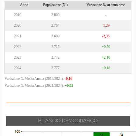
Anno
Popolazione (N.)
Variazione % su anno prec.
2019
2.800
-
2020
2.764
-1,29
2021
2.699
-2,35
2022
2.715
+0,59
2023
2.772
+2,10
2024
2.777
+0,18
Variazione % Media Annua (2019/2024):
-0,16
Variazione % Media Annua (2021/2024):
+0,95
BILANCIO DEMOGRAFICO