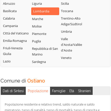
Uniti
Abruzzo
Liguria
Sicilia
Sergnano
Martignana di Po
Casale Cremasco-
Basilicata
Toscana
Lombardia
Sesto ed Uniti
Monte Cremasco
Vidolasco
Calabria
Trentino-Alto
Marche
Solarolo Rainerio
Montodine
Casaletto
Adige/Südtirol
Campania
Molise
Soncino
Moscazzano
Ceredano
Umbria
Città del Vaticano
Piemonte
Soresina
Motta Baluffi
Casaletto di
Valle
Emilia-Romagna
Puglia
Sospiro
Sopra
Offanengo
d'Aosta/Vallée
Friuli-Venezia
Repubblica di San
Spinadesco
Casaletto Vaprio
d'Aoste
Olmeneta
Giulia
Marino
Spineda
Casalmaggiore
Veneto
Ostiano
Lazio
Sardegna
Spino d'Adda
Casalmorano
Paderno
Stagno
Castel Gabbiano
Ponchielli
Lombardo
Comune di
Casteldidone
Ostiano
Palazzo Pignano
Ticengo
Castelleone
Pandino
Dati di Sintesi
Popolazione
Famiglie
Età
Stranieri
Torlino Vimercati
Castelverde
Persico Dosimo
Tornata
Castelvisconti
Pescarolo ed
Popolazione residente e relativo trend, saldo naturale e saldo
Torre de'
Uniti
Cella Dati
migratorio, tasso di natalità, tasso di mortalità, tasso di crescita e