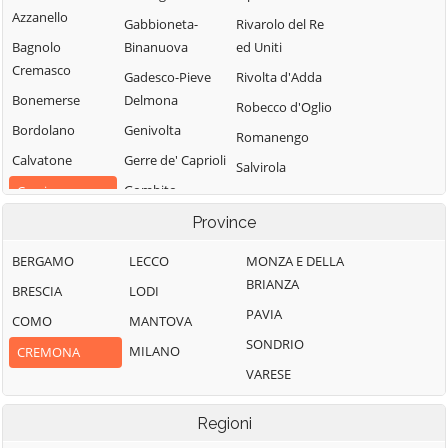
Azzanello
Gabbioneta-
Rivarolo del Re
Bagnolo
Binanuova
ed Uniti
Cremasco
Gadesco-Pieve
Rivolta d'Adda
Bonemerse
Delmona
Robecco d'Oglio
Bordolano
Genivolta
Romanengo
Calvatone
Gerre de' Caprioli
Salvirola
Gombito
Camisano
San Bassano
Grontardo
Campagnola
Province
San Daniele Po
Cremasca
Grumello
San Giovanni in
BERGAMO
LECCO
MONZA E DELLA
Cremonese ed
Capergnanica
Croce
BRIANZA
BRESCIA
LODI
Uniti
Cappella
San Martino del
PAVIA
COMO
MANTOVA
Gussola
Cantone
Lago
SONDRIO
MILANO
CREMONA
Isola Dovarese
Cappella de'
Scandolara
VARESE
Picenardi
Izano
Ravara
Capralba
Madignano
Scandolara Ripa
Regioni
d'Oglio
Casalbuttano ed
Malagnino