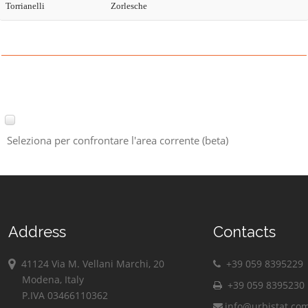
Torrianelli
Zorlesche
Seleziona per confrontare l'area corrente (beta)
Address
Contacts
41124 Via M. Vellani Marchi, 20
+39 059 8395229
Modena, Italy
+39 059 8395230
P.IVA 03466110362
info@urbistat.co