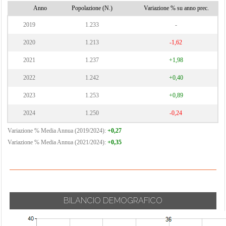
Anno
Popolazione (N.)
Variazione % su anno prec.
2019
1.233
-
2020
1.213
-1,62
2021
1.237
+1,98
2022
1.242
+0,40
2023
1.253
+0,89
2024
1.250
-0,24
Variazione % Media Annua (2019/2024):
+0,27
Variazione % Media Annua (2021/2024):
+0,35
BILANCIO DEMOGRAFICO