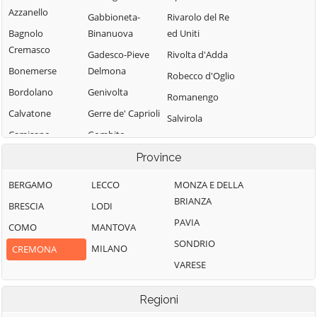
Azzanello
Gabbioneta-
Rivarolo del Re
Bagnolo
Binanuova
ed Uniti
Cremasco
Gadesco-Pieve
Rivolta d'Adda
Bonemerse
Delmona
Robecco d'Oglio
Bordolano
Genivolta
Romanengo
Calvatone
Gerre de' Caprioli
Salvirola
Camisano
Gombito
San Bassano
Grontardo
Campagnola
Province
San Daniele Po
Cremasca
Grumello
San Giovanni in
BERGAMO
LECCO
MONZA E DELLA
Cremonese ed
Capergnanica
Croce
BRIANZA
BRESCIA
LODI
Uniti
Cappella
San Martino del
PAVIA
COMO
MANTOVA
Gussola
Cantone
Lago
SONDRIO
MILANO
CREMONA
Isola Dovarese
Cappella de'
Scandolara
VARESE
Picenardi
Izano
Ravara
Capralba
Madignano
Scandolara Ripa
Regioni
d'Oglio
Casalbuttano ed
Malagnino