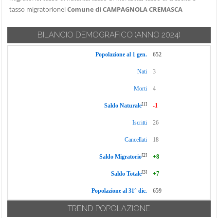
Picenardi
Pessina
tasso migratorionel
Comune di CAMPAGNOLA CREMASCA
Chieve
Cremonese
Torricella del
Cicognolo
Pizzo
Piadena Drizzona
BILANCIO DEMOGRAFICO
(ANNO 2024)
Cingia de' Botti
Trescore
Pianengo
Popolazione al 1 gen.
652
Cremasco
Corte de' Cortesi
Pieranica
con Cignone
Trigolo
Nati
3
Pieve d'Olmi
Corte de' Frati
Vaiano Cremasco
Morti
4
Pieve San
Credera
Vailate
Giacomo
[1]
Saldo Naturale
-1
Rubbiano
Vescovato
Pizzighettone
Crema
Iscritti
26
Volongo
Pozzaglio ed
Cremona
Cancellati
18
Uniti
Voltido
Cremosano
[2]
Saldo Migratorio
+8
Quintano
Crotta d'Adda
[3]
Saldo Totale
+7
Cumignano sul
Popolazione al 31° dic.
659
Naviglio
TREND POPOLAZIONE