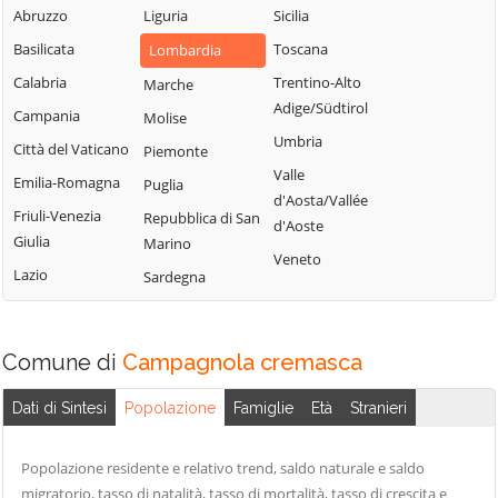
Abruzzo
Liguria
Sicilia
Uniti
Sergnano
Martignana di Po
Basilicata
Toscana
Lombardia
Casale Cremasco-
Sesto ed Uniti
Monte Cremasco
Vidolasco
Calabria
Trentino-Alto
Marche
Solarolo Rainerio
Montodine
Adige/Südtirol
Casaletto
Campania
Molise
Soncino
Moscazzano
Ceredano
Umbria
Città del Vaticano
Piemonte
Soresina
Motta Baluffi
Casaletto di
Valle
Emilia-Romagna
Puglia
Sospiro
Sopra
Offanengo
d'Aosta/Vallée
Friuli-Venezia
Repubblica di San
Spinadesco
d'Aoste
Casaletto Vaprio
Olmeneta
Giulia
Marino
Spineda
Veneto
Casalmaggiore
Ostiano
Lazio
Sardegna
Spino d'Adda
Casalmorano
Paderno
Ponchielli
Stagno
Castel Gabbiano
Lombardo
Palazzo Pignano
Comune di
Campagnola cremasca
Casteldidone
Ticengo
Pandino
Castelleone
Dati di Sintesi
Popolazione
Famiglie
Età
Stranieri
Torlino Vimercati
Persico Dosimo
Castelverde
Tornata
Pescarolo ed
Castelvisconti
Popolazione residente e relativo trend, saldo naturale e saldo
Uniti
Torre de'
migratorio, tasso di natalità, tasso di mortalità, tasso di crescita e
Cella Dati