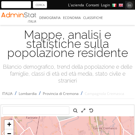
L'azienda
Contatti
Login
DEMOGRAFIA
ECONOMIA
CLASSIFICHE
ITALIA
Mappe, analisi e
statistiche sulla
popolazione residente
Bilancio demografico, trend della popolazione e delle
famiglie, classi di età ed età media, stato civile e
stranieri
/
/
/
ITALIA
Lombardia
Provincia di Cremona
Campagnola Cremasca