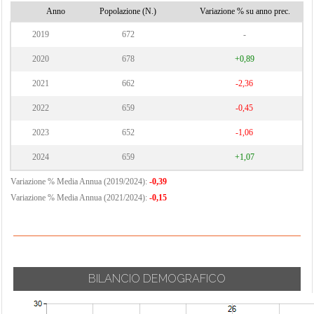
Anno
Popolazione (N.)
Variazione % su anno prec.
2019
672
-
2020
678
+0,89
2021
662
-2,36
2022
659
-0,45
2023
652
-1,06
2024
659
+1,07
Variazione % Media Annua (2019/2024):
-0,39
Variazione % Media Annua (2021/2024):
-0,15
BILANCIO DEMOGRAFICO