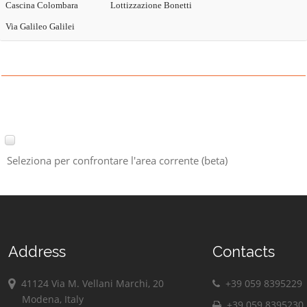
Cascina Colombara
Lottizzazione Bonetti
Via Galileo Galilei
Seleziona per confrontare l'area corrente (beta)
Address
Contacts
41124 Via M. Vellani Marchi, 20
+39 059 8395229
Modena, Italy
+39 059 8395230