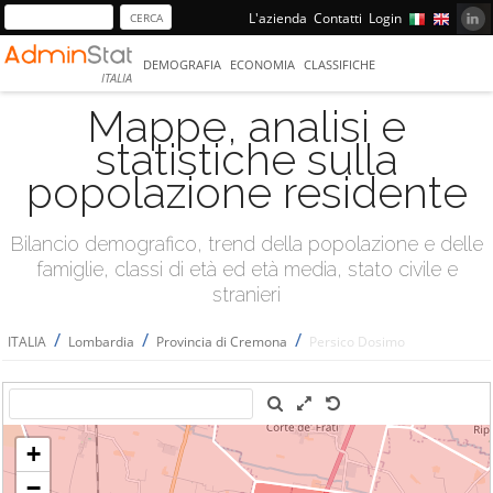
L'azienda
Contatti
Login
DEMOGRAFIA
ECONOMIA
CLASSIFICHE
ITALIA
Mappe, analisi e
statistiche sulla
popolazione residente
Bilancio demografico, trend della popolazione e delle
famiglie, classi di età ed età media, stato civile e
stranieri
/
/
/
ITALIA
Lombardia
Provincia di Cremona
Persico Dosimo