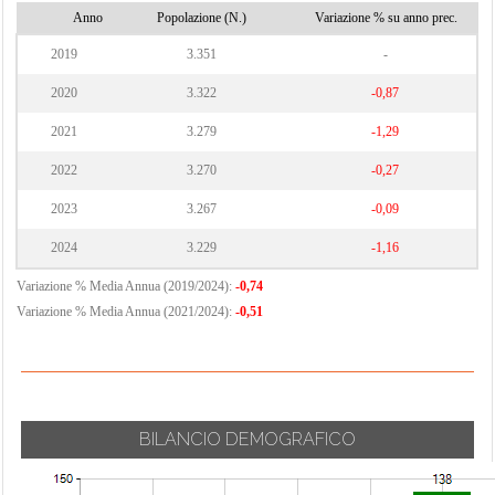
Anno
Popolazione (N.)
Variazione % su anno prec.
2019
3.351
-
2020
3.322
-0,87
2021
3.279
-1,29
2022
3.270
-0,27
2023
3.267
-0,09
2024
3.229
-1,16
Variazione % Media Annua (2019/2024):
-0,74
Variazione % Media Annua (2021/2024):
-0,51
BILANCIO DEMOGRAFICO