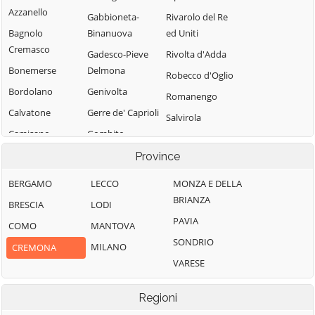
Azzanello
Gabbioneta-
Rivarolo del Re
Bagnolo
Binanuova
ed Uniti
Cremasco
Gadesco-Pieve
Rivolta d'Adda
Bonemerse
Delmona
Robecco d'Oglio
Bordolano
Genivolta
Romanengo
Calvatone
Gerre de' Caprioli
Salvirola
Camisano
Gombito
San Bassano
Campagnola
Grontardo
Province
San Daniele Po
Cremasca
Grumello
San Giovanni in
BERGAMO
LECCO
MONZA E DELLA
Capergnanica
Cremonese ed
Croce
BRIANZA
BRESCIA
LODI
Uniti
Cappella
San Martino del
PAVIA
COMO
MANTOVA
Cantone
Gussola
Lago
SONDRIO
MILANO
CREMONA
Cappella de'
Isola Dovarese
Scandolara
VARESE
Picenardi
Izano
Ravara
Capralba
Madignano
Scandolara Ripa
Regioni
Casalbuttano ed
d'Oglio
Malagnino