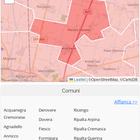
Comuni
Affianca >>
Acquanegra
Derovere
Ricengo
Cremonese
Dovera
Ripalta Arpina
Agnadello
Fiesco
Ripalta Cremasca
Annicco
Formigara
Ripalta Guerina