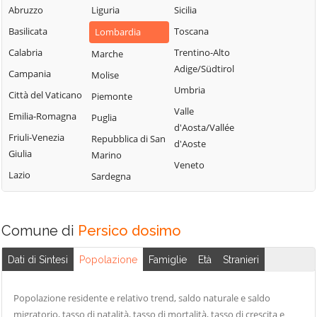
Uniti
Abruzzo
Liguria
Sicilia
Sergnano
Martignana di Po
Casale Cremasco-
Basilicata
Toscana
Lombardia
Sesto ed Uniti
Monte Cremasco
Vidolasco
Calabria
Trentino-Alto
Marche
Solarolo Rainerio
Montodine
Casaletto
Adige/Südtirol
Campania
Molise
Soncino
Moscazzano
Ceredano
Umbria
Città del Vaticano
Piemonte
Soresina
Motta Baluffi
Casaletto di
Valle
Emilia-Romagna
Puglia
Sospiro
Sopra
Offanengo
d'Aosta/Vallée
Friuli-Venezia
Repubblica di San
Spinadesco
Casaletto Vaprio
d'Aoste
Olmeneta
Giulia
Marino
Spineda
Casalmaggiore
Veneto
Ostiano
Lazio
Sardegna
Spino d'Adda
Casalmorano
Paderno
Ponchielli
Stagno
Castel Gabbiano
Lombardo
Palazzo Pignano
Comune di
Casteldidone
Persico dosimo
Ticengo
Pandino
Castelleone
Dati di Sintesi
Popolazione
Famiglie
Età
Stranieri
Torlino Vimercati
Persico Dosimo
Castelverde
Tornata
Castelvisconti
Pescarolo ed
Popolazione residente e relativo trend, saldo naturale e saldo
Torre de'
Uniti
Cella Dati
migratorio, tasso di natalità, tasso di mortalità, tasso di crescita e