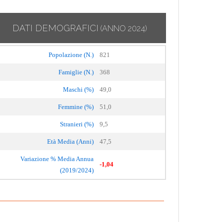
DATI DEMOGRAFICI
(ANNO 2024)
Popolazione (N.)
821
Famiglie (N.)
368
Maschi (%)
49,0
Femmine (%)
51,0
Stranieri (%)
9,5
Età Media (Anni)
47,5
Variazione % Media Annua
-1,04
(2019/2024)