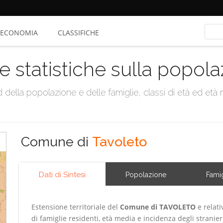
ECONOMIA
CLASSIFICHE
e statistiche sulla popol
della popolazione e delle famiglie, classi di età ed età me
Comune di
Tavoleto
Dati di Sintesi
Popolazione
Famig
Estensione territoriale del
Comune di TAVOLETO
e relati
di famiglie residenti, età media e incidenza degli stranier