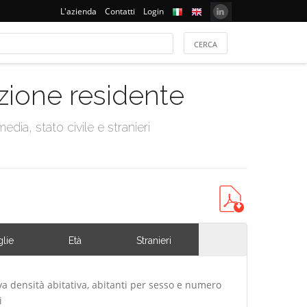
L'azienda
Contatti
Login
azione residente
dia, stato civile e stranieri
lie
Età
Stranieri
va densità abitativa, abitanti per sesso e numero
i