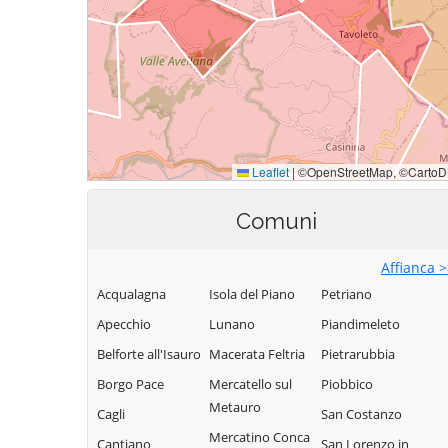
Comuni
Affianca 
Acqualagna
Isola del Piano
Petriano
Apecchio
Lunano
Piandimeleto
Belforte all'Isauro
Macerata Feltria
Pietrarubbia
Borgo Pace
Mercatello sul
Piobbico
Metauro
Cagli
San Costanzo
Mercatino Conca
Cantiano
San Lorenzo in