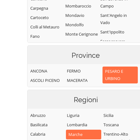
Mombaroccio
Campo
Carpegna
Mondavio
Sant'Angelo in
Cartoceto
Vado
Mondolfo
Colli al Metauro
Sant'Ippolito
Monte Cerignone
Fano
Sassocorvaro
Monte Grimano
Fermignano
Auditore
Terme
Province
Fossombrone
Serra
Monte Porzio
Fratte Rosa
Sant'Abbondio
Montecalvo in
ANCONA
FERMO
PESARO E
Frontino
Tavoleto
Foglia
URBINO
ASCOLI PICENO
MACERATA
Frontone
Tavullia
Montefelcino
Gabicce Mare
Terre Roveresche
Montelabbate
Regioni
Gradara
Urbania
Peglio
Urbino
Pergola
Abruzzo
Liguria
Sicilia
Vallefoglia
Pesaro
Basilicata
Lombardia
Toscana
Calabria
Trentino-Alto
Marche