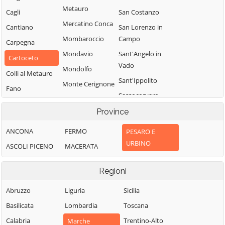
Metauro
Cagli
San Costanzo
Mercatino Conca
Cantiano
San Lorenzo in
Mombaroccio
Campo
Carpegna
Mondavio
Sant'Angelo in
Cartoceto
Vado
Mondolfo
Colli al Metauro
Sant'Ippolito
Monte Cerignone
Fano
Sassocorvaro
Monte Grimano
Fermignano
Auditore
Terme
Province
Fossombrone
Serra
Monte Porzio
ANCONA
FERMO
PESARO E
Fratte Rosa
Sant'Abbondio
Montecalvo in
URBINO
ASCOLI PICENO
MACERATA
Frontino
Tavoleto
Foglia
Frontone
Tavullia
Montefelcino
Regioni
Gabicce Mare
Terre Roveresche
Montelabbate
Abruzzo
Liguria
Sicilia
Gradara
Urbania
Peglio
Basilicata
Lombardia
Toscana
Urbino
Pergola
Calabria
Trentino-Alto
Marche
Vallefoglia