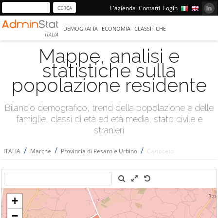
L'azienda
Contatti
Login
DEMOGRAFIA
ECONOMIA
CLASSIFICHE
ITALIA
Mappe, analisi e
statistiche sulla
popolazione residente
Bilancio demografico, trend della popolazione e delle
famiglie, classi di età ed età media, stato civile e
stranieri
/
/
/
ITALIA
Marche
Provincia di Pesaro e Urbino
Cartoceto