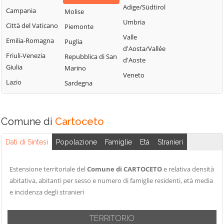
Pesaro
Adige/Südtirol
Campania
Molise
Umbria
Città del Vaticano
Piemonte
Valle
Emilia-Romagna
Puglia
d'Aosta/Vallée
Friuli-Venezia
Repubblica di San
d'Aoste
Giulia
Marino
Veneto
Lazio
Sardegna
Comune di
Cartoceto
Dati di Sintesi
Popolazione
Famiglie
Età
Stranieri
Estensione territoriale del
Comune di CARTOCETO
e relativa densità
abitativa, abitanti per sesso e numero di famiglie residenti, età media
e incidenza degli stranieri
TERRITORIO