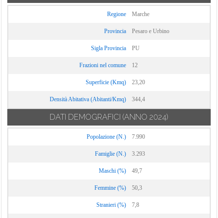
Regione
Marche
Provincia
Pesaro e Urbino
Sigla Provincia
PU
Frazioni nel comune
12
Superficie (Kmq)
23,20
Densità Abitativa (Abitanti/Kmq)
344,4
DATI DEMOGRAFICI
(ANNO 2024)
Popolazione (N.)
7.990
Famiglie (N.)
3.293
Maschi (%)
49,7
Femmine (%)
50,3
Stranieri (%)
7,8