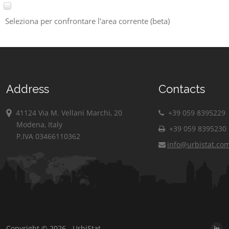
Seleziona per confrontare l'area corrente (beta)
Address
Contacts
41124 Via M. Vellani Marchi, 20
+39 059 8395229
Modena, Italy
+39 059 8395230
P.IVA 03466110362
info@urbistat.co
Copyright © 2026 - UrbiStat