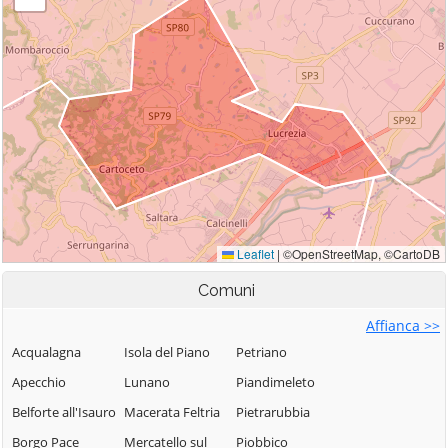
Comuni
Affianca >>
Acqualagna
Isola del Piano
Petriano
Apecchio
Lunano
Piandimeleto
Belforte all'Isauro
Macerata Feltria
Pietrarubbia
Borgo Pace
Mercatello sul
Piobbico