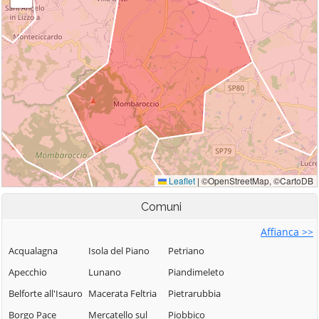
Comuni
Affianca >>
Acqualagna
Isola del Piano
Petriano
Apecchio
Lunano
Piandimeleto
Belforte all'Isauro
Macerata Feltria
Pietrarubbia
Borgo Pace
Mercatello sul
Piobbico