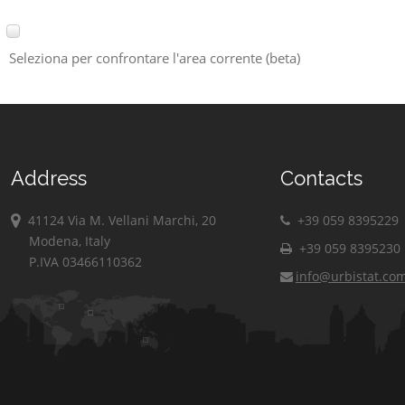
Seleziona per confrontare l'area corrente (beta)
Address
Contacts
41124 Via M. Vellani Marchi, 20
+39 059 8395229
Modena, Italy
+39 059 8395230
P.IVA 03466110362
info@urbistat.co