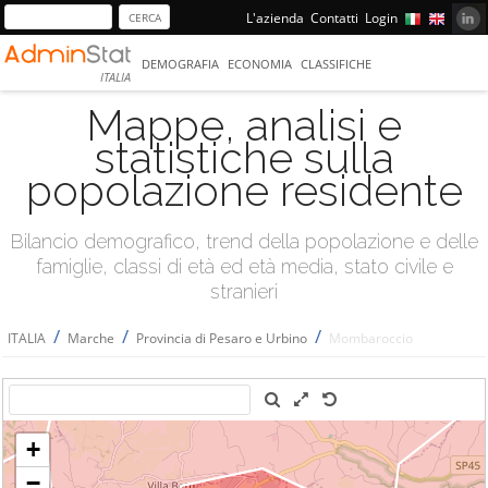
L'azienda
Contatti
Login
DEMOGRAFIA
ECONOMIA
CLASSIFICHE
ITALIA
Mappe, analisi e
statistiche sulla
popolazione residente
Bilancio demografico, trend della popolazione e delle
famiglie, classi di età ed età media, stato civile e
stranieri
/
/
/
ITALIA
Marche
Provincia di Pesaro e Urbino
Mombaroccio