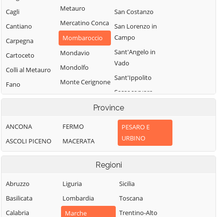
Metauro
Cagli
San Costanzo
Mercatino Conca
Cantiano
San Lorenzo in
Campo
Mombaroccio
Carpegna
Sant'Angelo in
Mondavio
Cartoceto
Vado
Mondolfo
Colli al Metauro
Sant'Ippolito
Monte Cerignone
Fano
Sassocorvaro
Monte Grimano
Fermignano
Auditore
Terme
Province
Fossombrone
Serra
Monte Porzio
ANCONA
FERMO
PESARO E
Fratte Rosa
Sant'Abbondio
Montecalvo in
URBINO
ASCOLI PICENO
MACERATA
Frontino
Tavoleto
Foglia
Frontone
Tavullia
Montefelcino
Regioni
Gabicce Mare
Terre Roveresche
Montelabbate
Abruzzo
Liguria
Sicilia
Gradara
Urbania
Peglio
Basilicata
Lombardia
Toscana
Urbino
Pergola
Calabria
Trentino-Alto
Marche
Vallefoglia