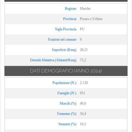
Regione
Marche
Provincia
Pesaro e Urbino
Sigla Provincia
PU
Frazioni nel comune
9
Superficie (Kmq)
28,21
Densità Abitativa (Abitanti/Kmq)
75,2
DATI DEMOGRAFICI
(ANNO 2024)
Popolazione (N.)
2.120
Famiglie (N.)
951
Maschi (%)
49,6
Femmine (%)
50,4
Stranieri (%)
10,5