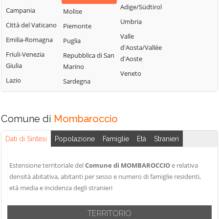
Pesaro
Adige/Südtirol
Campania
Molise
Umbria
Città del Vaticano
Piemonte
Valle
Emilia-Romagna
Puglia
d'Aosta/Vallée
Friuli-Venezia
Repubblica di San
d'Aoste
Giulia
Marino
Veneto
Lazio
Sardegna
Comune di
Mombaroccio
Dati di Sintesi
Popolazione
Famiglie
Età
Stranieri
Estensione territoriale del
Comune di MOMBAROCCIO
e relativa
densità abitativa, abitanti per sesso e numero di famiglie residenti,
età media e incidenza degli stranieri
TERRITORIO