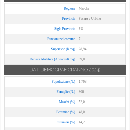
Regione
Marche
Provincia
Pesaro e Urbino
Sigla Provincia
PU
Frazioni nel comune
7
Superficie (Kmq)
28,94
Densità Abitativa (Abitanti/Kmq)
59,0
DATI DEMOGRAFICI
(ANNO 2024)
Popolazione (N.)
1.708
Famiglie (N.)
800
Maschi (%)
52,0
Femmine (%)
48,0
Stranieri (%)
14,2