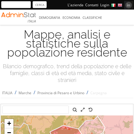
L'azienda
Contatti
Login
DEMOGRAFIA
ECONOMIA
CLASSIFICHE
ITALIA
Mappe, analisi e
statistiche sulla
popolazione residente
Bilancio demografico, trend della popolazione e delle
famiglie, classi di età ed età media, stato civile e
stranieri
/
/
/
ITALIA
Marche
Provincia di Pesaro e Urbino
Carpegna