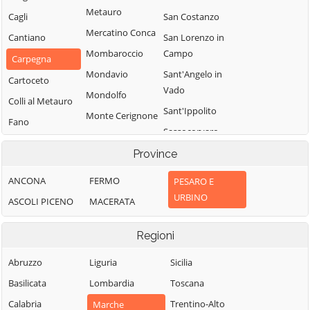
Metauro
Cagli
San Costanzo
Mercatino Conca
Cantiano
San Lorenzo in
Mombaroccio
Campo
Carpegna
Mondavio
Sant'Angelo in
Cartoceto
Vado
Mondolfo
Colli al Metauro
Sant'Ippolito
Monte Cerignone
Fano
Sassocorvaro
Monte Grimano
Fermignano
Auditore
Terme
Province
Fossombrone
Serra
Monte Porzio
ANCONA
FERMO
PESARO E
Fratte Rosa
Sant'Abbondio
Montecalvo in
URBINO
ASCOLI PICENO
MACERATA
Frontino
Tavoleto
Foglia
Frontone
Tavullia
Montefelcino
Regioni
Gabicce Mare
Terre Roveresche
Montelabbate
Abruzzo
Liguria
Sicilia
Gradara
Urbania
Peglio
Basilicata
Lombardia
Toscana
Urbino
Pergola
Calabria
Trentino-Alto
Marche
Vallefoglia