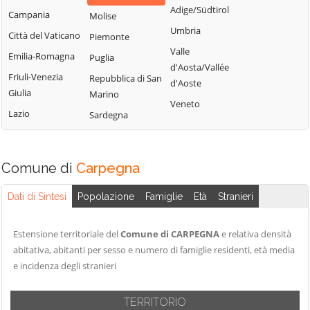
Pesaro
Adige/Südtirol
Campania
Molise
Umbria
Città del Vaticano
Piemonte
Valle
Emilia-Romagna
Puglia
d'Aosta/Vallée
Friuli-Venezia
Repubblica di San
d'Aoste
Giulia
Marino
Veneto
Lazio
Sardegna
Comune di
Carpegna
Dati di Sintesi
Popolazione
Famiglie
Età
Stranieri
Estensione territoriale del
Comune di CARPEGNA
e relativa densità
abitativa, abitanti per sesso e numero di famiglie residenti, età media
e incidenza degli stranieri
TERRITORIO