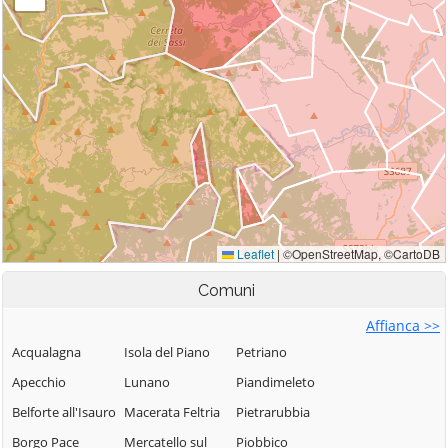
Comuni
Affianca >>
Acqualagna
Isola del Piano
Petriano
Apecchio
Lunano
Piandimeleto
Belforte all'Isauro
Macerata Feltria
Pietrarubbia
Borgo Pace
Mercatello sul
Piobbico