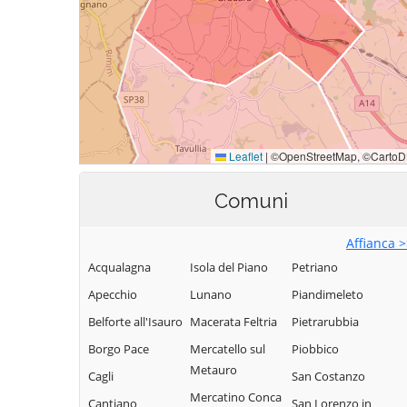
Comuni
Affianca 
Acqualagna
Isola del Piano
Petriano
Apecchio
Lunano
Piandimeleto
Belforte all'Isauro
Macerata Feltria
Pietrarubbia
Borgo Pace
Mercatello sul
Piobbico
Metauro
Cagli
San Costanzo
Mercatino Conca
Cantiano
San Lorenzo in