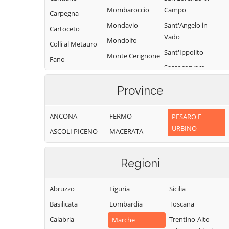
Mombaroccio
Campo
Carpegna
Mondavio
Sant'Angelo in
Cartoceto
Vado
Mondolfo
Colli al Metauro
Sant'Ippolito
Monte Cerignone
Fano
Sassocorvaro
Monte Grimano
Fermignano
Auditore
Terme
Province
Fossombrone
Serra
Monte Porzio
Fratte Rosa
Sant'Abbondio
Montecalvo in
ANCONA
FERMO
PESARO E
Frontino
Tavoleto
Foglia
URBINO
ASCOLI PICENO
MACERATA
Frontone
Tavullia
Montefelcino
Gabicce Mare
Terre Roveresche
Montelabbate
Regioni
Gradara
Urbania
Peglio
Urbino
Pergola
Abruzzo
Liguria
Sicilia
Vallefoglia
Pesaro
Basilicata
Lombardia
Toscana
Calabria
Trentino-Alto
Marche