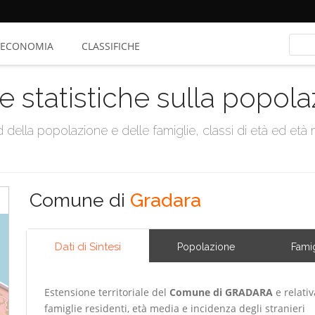
ECONOMIA
CLASSIFICHE
e statistiche sulla popol
della popolazione e delle famiglie, classi di età ed età me
Comune di
Gradara
Dati di Sintesi
Popolazione
Famig
Estensione territoriale del
Comune di GRADARA
e relativ
famiglie residenti, età media e incidenza degli stranieri