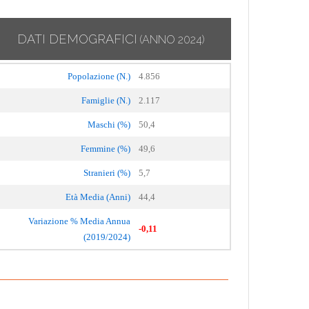
DATI DEMOGRAFICI
(ANNO 2024)
Popolazione (N.)
4.856
Famiglie (N.)
2.117
Maschi (%)
50,4
Femmine (%)
49,6
Stranieri (%)
5,7
Età Media (Anni)
44,4
Variazione % Media Annua
-0,11
(2019/2024)