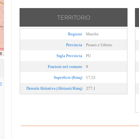
TERRITORIO
Regione
Marche
Provincia
Pesaro e Urbino
Sigla Provincia
PU
Frazioni nel comune
9
Superficie (Kmq)
17,52
>>
Densità Abitativa (Abitanti/Kmq)
277,1