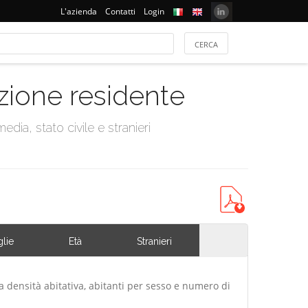
L'azienda
Contatti
Login
azione residente
dia, stato civile e stranieri
lie
Età
Stranieri
a densità abitativa, abitanti per sesso e numero di