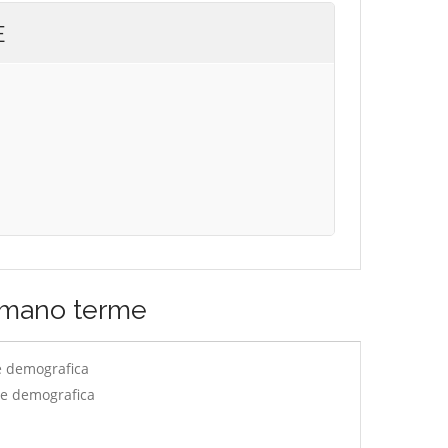
E
imano terme
e demografica
ne demografica