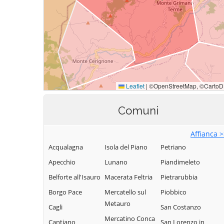
Comuni
Affianca 
Acqualagna
Isola del Piano
Petriano
Apecchio
Lunano
Piandimeleto
Belforte all'Isauro
Macerata Feltria
Pietrarubbia
Borgo Pace
Mercatello sul
Piobbico
Metauro
Cagli
San Costanzo
Mercatino Conca
Cantiano
San Lorenzo in