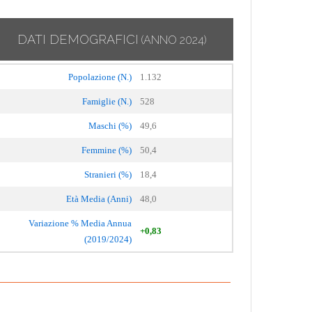
DATI DEMOGRAFICI
(ANNO 2024)
Popolazione (N.)
1.132
Famiglie (N.)
528
Maschi (%)
49,6
Femmine (%)
50,4
Stranieri (%)
18,4
Età Media (Anni)
48,0
Variazione % Media Annua
+0,83
(2019/2024)