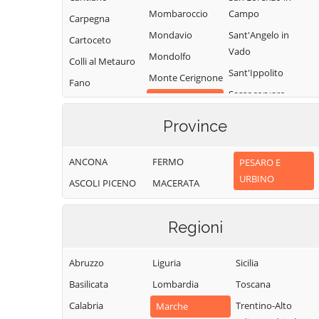
Mombaroccio
Campo
Carpegna
Mondavio
Sant'Angelo in
Cartoceto
Vado
Mondolfo
Colli al Metauro
Sant'Ippolito
Monte Cerignone
Fano
Sassocorvaro
Monte
Fermignano
Auditore
Grimano
Province
Fossombrone
Serra
Terme
Fratte Rosa
Sant'Abbondio
Monte Porzio
ANCONA
FERMO
PESARO E
Frontino
Tavoleto
Montecalvo in
URBINO
ASCOLI PICENO
MACERATA
Frontone
Tavullia
Foglia
Gabicce Mare
Terre Roveresche
Montefelcino
Regioni
Gradara
Urbania
Montelabbate
Urbino
Peglio
Abruzzo
Liguria
Sicilia
Vallefoglia
Pergola
Basilicata
Lombardia
Toscana
Pesaro
Calabria
Trentino-Alto
Marche