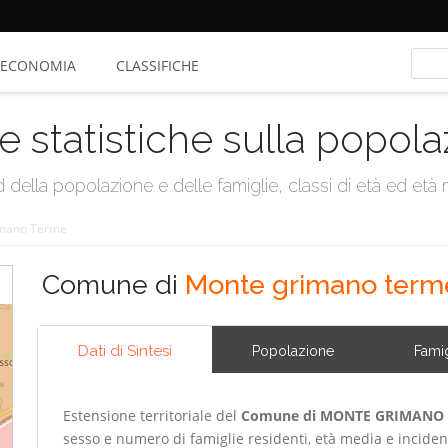
ECONOMIA
CLASSIFICHE
e statistiche sulla popol
della popolazione e delle famiglie, classi di età ed età me
mano Terme
Comune di
Monte grimano term
Dati di Sintesi
Popolazione
Famig
Estensione territoriale del
Comune di MONTE GRIMANO
sesso e numero di famiglie residenti, età media e inciden