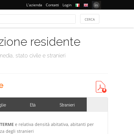
L'azienda
Contatti
Login
azione residente
dia, stato civile e stranieri
e
lie
Età
Stranieri
 TERME
e relativa densità abitativa, abitanti per
za degli stranieri