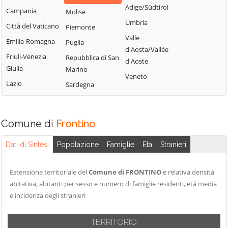
Pesaro
Adige/Südtirol
Campania
Molise
Umbria
Città del Vaticano
Piemonte
Valle
Emilia-Romagna
Puglia
d'Aosta/Vallée
Friuli-Venezia
Repubblica di San
d'Aoste
Giulia
Marino
Veneto
Lazio
Sardegna
Comune di
Frontino
Dati di Sintesi
Popolazione
Famiglie
Età
Stranieri
Estensione territoriale del
Comune di FRONTINO
e relativa densità
abitativa, abitanti per sesso e numero di famiglie residenti, età media
e incidenza degli stranieri
TERRITORIO