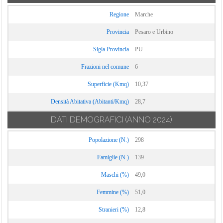
Regione
Marche
Provincia
Pesaro e Urbino
Sigla Provincia
PU
Frazioni nel comune
6
Superficie (Kmq)
10,37
Densità Abitativa (Abitanti/Kmq)
28,7
DATI DEMOGRAFICI
(ANNO 2024)
Popolazione (N.)
298
Famiglie (N.)
139
Maschi (%)
49,0
Femmine (%)
51,0
Stranieri (%)
12,8