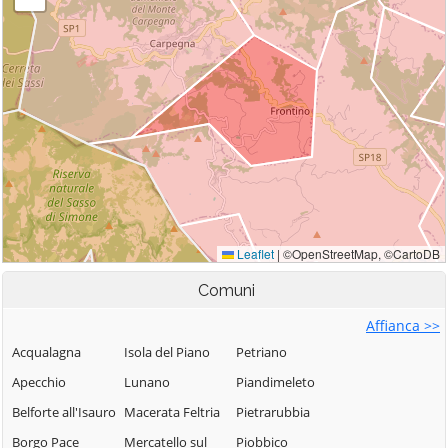
Comuni
Affianca >>
Acqualagna
Isola del Piano
Petriano
Apecchio
Lunano
Piandimeleto
Belforte all'Isauro
Macerata Feltria
Pietrarubbia
Borgo Pace
Mercatello sul
Piobbico