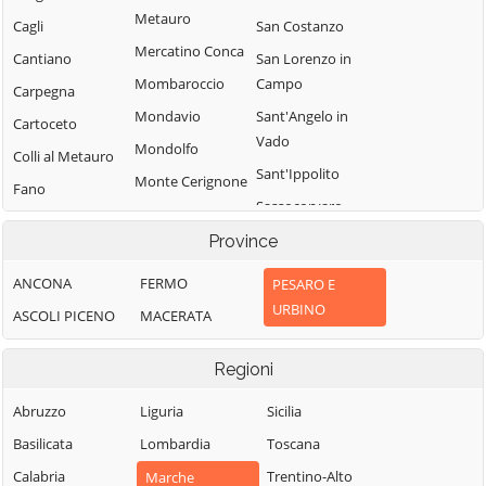
Metauro
Cagli
San Costanzo
Mercatino Conca
Cantiano
San Lorenzo in
Mombaroccio
Campo
Carpegna
Mondavio
Sant'Angelo in
Cartoceto
Vado
Mondolfo
Colli al Metauro
Sant'Ippolito
Monte Cerignone
Fano
Sassocorvaro
Monte Grimano
Fermignano
Auditore
Terme
Province
Fossombrone
Serra
Monte Porzio
ANCONA
FERMO
PESARO E
Fratte Rosa
Sant'Abbondio
Montecalvo in
URBINO
ASCOLI PICENO
MACERATA
Frontino
Tavoleto
Foglia
Frontone
Tavullia
Montefelcino
Regioni
Gabicce Mare
Terre Roveresche
Montelabbate
Abruzzo
Liguria
Sicilia
Gradara
Urbania
Peglio
Basilicata
Lombardia
Toscana
Urbino
Pergola
Calabria
Trentino-Alto
Marche
Vallefoglia