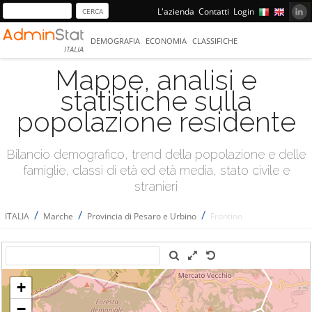
L'azienda
Contatti
Login
DEMOGRAFIA
ECONOMIA
CLASSIFICHE
ITALIA
Mappe, analisi e
statistiche sulla
popolazione residente
Bilancio demografico, trend della popolazione e delle
famiglie, classi di età ed età media, stato civile e
stranieri
/
/
/
ITALIA
Marche
Provincia di Pesaro e Urbino
Frontino