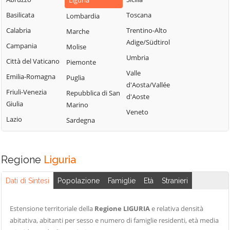
Liguria
Basilicata
Toscana
Lombardia
Calabria
Trentino-Alto
Marche
Adige/Südtirol
Campania
Molise
Umbria
Città del Vaticano
Piemonte
Valle
Emilia-Romagna
Puglia
d'Aosta/Vallée
Friuli-Venezia
Repubblica di San
d'Aoste
Giulia
Marino
Veneto
Lazio
Sardegna
Regione
Liguria
Dati di Sintesi
Popolazione
Famiglie
Età
Stranieri
Estensione territoriale della
Regione LIGURIA
e relativa densità
abitativa, abitanti per sesso e numero di famiglie residenti, età media