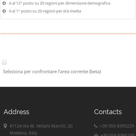
è al 12° posto su 20 regioni per dimensione demografica
è al 1° posto su 20 regioni per età media
Seleziona per confrontare l'area corrente (beta)
Address
Contacts
41124 Via M. Vellani Marchi, 20
+39 059 8395229
Modena, Italy
+39 059 8395230