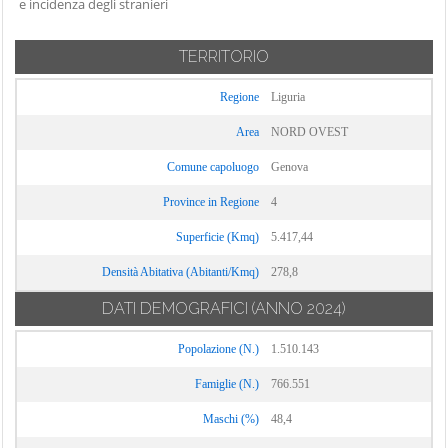
e incidenza degli stranieri
TERRITORIO
Regione
Liguria
Area
NORD OVEST
Comune capoluogo
Genova
Province in Regione
4
Superficie (Kmq)
5.417,44
Densità Abitativa (Abitanti/Kmq)
278,8
DATI DEMOGRAFICI
(ANNO 2024)
Popolazione (N.)
1.510.143
Famiglie (N.)
766.551
Maschi (%)
48,4