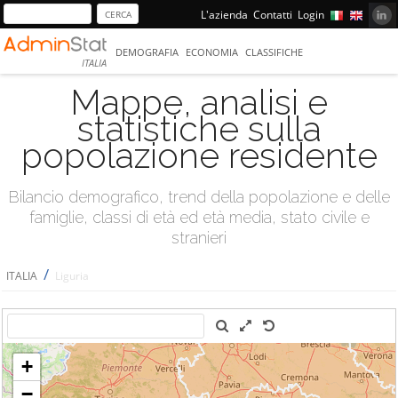
L'azienda
Contatti
Login
DEMOGRAFIA
ECONOMIA
CLASSIFICHE
ITALIA
Mappe, analisi e
statistiche sulla
popolazione residente
Bilancio demografico, trend della popolazione e delle
famiglie, classi di età ed età media, stato civile e
stranieri
/
ITALIA
Liguria