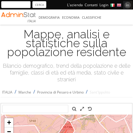
L'azienda
Contatti
Login
DEMOGRAFIA
ECONOMIA
CLASSIFICHE
ITALIA
Mappe, analisi e
statistiche sulla
popolazione residente
Bilancio demografico, trend della popolazione e delle
famiglie, classi di età ed età media, stato civile e
stranieri
/
/
/
ITALIA
Marche
Provincia di Pesaro e Urbino
Sant'Ippolito