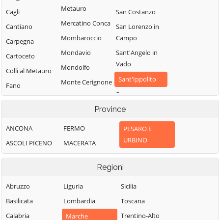
Metauro
Cagli
San Costanzo
Mercatino Conca
Cantiano
San Lorenzo in
Mombaroccio
Campo
Carpegna
Mondavio
Sant'Angelo in
Cartoceto
Vado
Mondolfo
Colli al Metauro
Sant'Ippolito
Monte Cerignone
Fano
Sassocorvaro
Monte Grimano
Fermignano
Auditore
Terme
Province
Fossombrone
Serra
Monte Porzio
ANCONA
FERMO
PESARO E
Fratte Rosa
Sant'Abbondio
Montecalvo in
URBINO
ASCOLI PICENO
MACERATA
Frontino
Tavoleto
Foglia
Frontone
Tavullia
Montefelcino
Regioni
Gabicce Mare
Terre Roveresche
Montelabbate
Abruzzo
Liguria
Sicilia
Gradara
Urbania
Peglio
Basilicata
Lombardia
Toscana
Urbino
Pergola
Calabria
Trentino-Alto
Marche