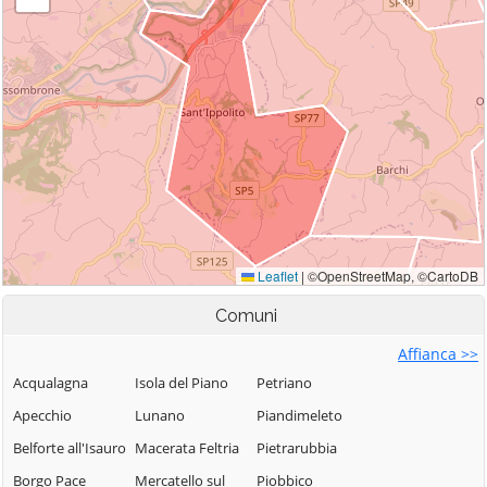
Comuni
Affianca >>
Acqualagna
Isola del Piano
Petriano
Apecchio
Lunano
Piandimeleto
Belforte all'Isauro
Macerata Feltria
Pietrarubbia
Borgo Pace
Mercatello sul
Piobbico