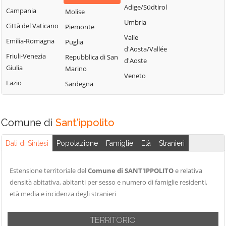
Vallefoglia
Pesaro
Adige/Südtirol
Campania
Molise
Umbria
Città del Vaticano
Piemonte
Valle
Emilia-Romagna
Puglia
d'Aosta/Vallée
Friuli-Venezia
Repubblica di San
d'Aoste
Giulia
Marino
Veneto
Lazio
Sardegna
Comune di
Sant'ippolito
Dati di Sintesi
Popolazione
Famiglie
Età
Stranieri
Estensione territoriale del
Comune di SANT'IPPOLITO
e relativa
densità abitativa, abitanti per sesso e numero di famiglie residenti,
età media e incidenza degli stranieri
TERRITORIO