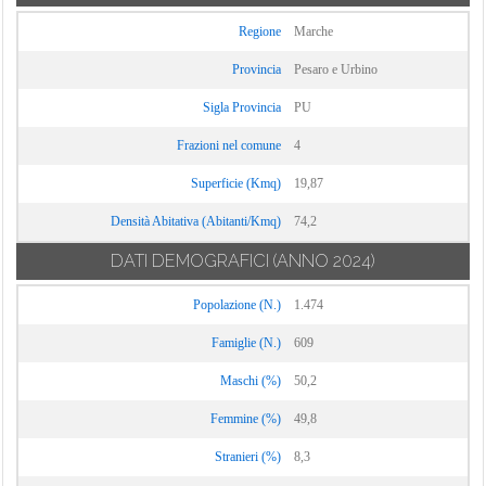
Regione
Marche
Provincia
Pesaro e Urbino
Sigla Provincia
PU
Frazioni nel comune
4
Superficie (Kmq)
19,87
Densità Abitativa (Abitanti/Kmq)
74,2
DATI DEMOGRAFICI
(ANNO 2024)
Popolazione (N.)
1.474
Famiglie (N.)
609
Maschi (%)
50,2
Femmine (%)
49,8
Stranieri (%)
8,3