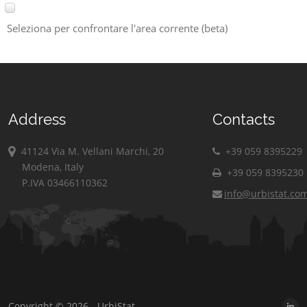
Seleziona per confrontare l'area corrente (beta)
Address
Contacts
41124 Via M. Vellani Marchi, 20
+39 059 8395229
Modena, Italy
+39 059 8395230
P.IVA 03466110362
info@urbistat.co
Copyright © 2026 - UrbiStat