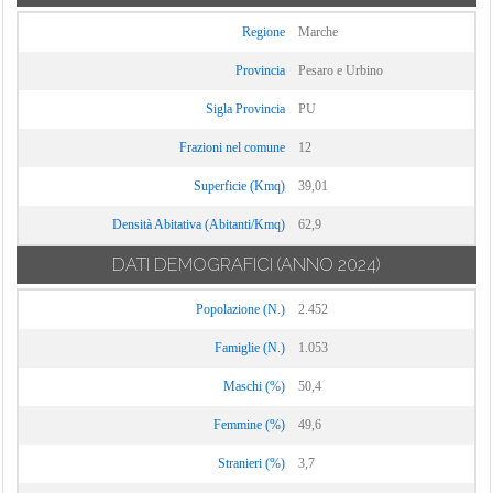
Regione
Marche
Provincia
Pesaro e Urbino
Sigla Provincia
PU
Frazioni nel comune
12
Superficie (Kmq)
39,01
Densità Abitativa (Abitanti/Kmq)
62,9
DATI DEMOGRAFICI
(ANNO 2024)
Popolazione (N.)
2.452
Famiglie (N.)
1.053
Maschi (%)
50,4
Femmine (%)
49,6
Stranieri (%)
3,7