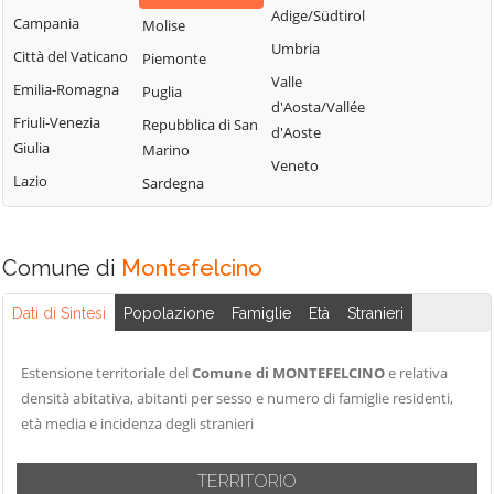
Pesaro
Adige/Südtirol
Campania
Molise
Umbria
Città del Vaticano
Piemonte
Valle
Emilia-Romagna
Puglia
d'Aosta/Vallée
Friuli-Venezia
Repubblica di San
d'Aoste
Giulia
Marino
Veneto
Lazio
Sardegna
Comune di
Montefelcino
Dati di Sintesi
Popolazione
Famiglie
Età
Stranieri
Estensione territoriale del
Comune di MONTEFELCINO
e relativa
densità abitativa, abitanti per sesso e numero di famiglie residenti,
età media e incidenza degli stranieri
TERRITORIO