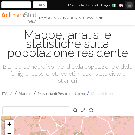
L'azienda
Contatti
Login
DEMOGRAFIA
ECONOMIA
CLASSIFICHE
ITALIA
Mappe, analisi e
statistiche sulla
popolazione residente
Bilancio demografico, trend della popolazione e delle
famiglie, classi di età ed età media, stato civile e
stranieri
/
/
/
ITALIA
Marche
Provincia di Pesaro e Urbino
Montefelcino