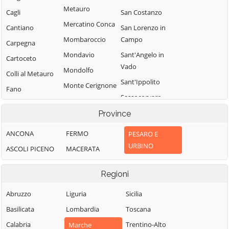
Metauro
Cagli
San Costanzo
Mercatino Conca
Cantiano
San Lorenzo in
Mombaroccio
Campo
Carpegna
Mondavio
Sant'Angelo in
Cartoceto
Vado
Mondolfo
Colli al Metauro
Sant'Ippolito
Monte Cerignone
Fano
Sassocorvaro
Monte Grimano
Fermignano
Auditore
Terme
Province
Fossombrone
Serra
Monte Porzio
ANCONA
FERMO
PESARO E
Fratte Rosa
Sant'Abbondio
Montecalvo in
URBINO
ASCOLI PICENO
MACERATA
Frontino
Tavoleto
Foglia
Frontone
Tavullia
Montefelcino
Regioni
Gabicce Mare
Terre Roveresche
Montelabbate
Abruzzo
Liguria
Sicilia
Gradara
Urbania
Peglio
Basilicata
Lombardia
Toscana
Urbino
Pergola
Calabria
Trentino-Alto
Marche
Vallefoglia