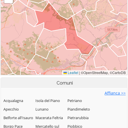
Comuni
Affianca >>
Acqualagna
Isola del Piano
Petriano
Apecchio
Lunano
Piandimeleto
Belforte all'Isauro
Macerata Feltria
Pietrarubbia
Borgo Pace
Mercatello sul
Piobbico