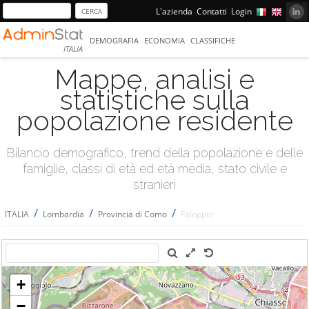
L'azienda
Contatti
Login
DEMOGRAFIA
ECONOMIA
CLASSIFICHE
ITALIA
Mappe, analisi e
statistiche sulla
popolazione residente
Bilancio demografico, trend della popolazione e delle
famiglie, classi di età ed età media, stato civile e
stranieri
/
/
/
ITALIA
Lombardia
Provincia di Como
Faloppio