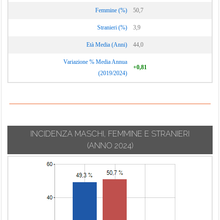
Monguzzo
Cermenate
Veniano
Femmine (%)
50,7
Montano Lucino
Cernobbio
Vercana
Stranieri (%)
3,9
Montemezzo
Cirimido
Vertemate con
Età Media (Anni)
44,0
Minoprio
Claino con
Variazione % Media Annua
Osteno
Villa Guardia
+0,81
(2019/2024)
Colonno
Zelbio
INCIDENZA MASCHI, FEMMINE E STRANIERI
(ANNO 2024)