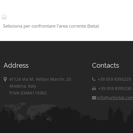
Seleziona per confrontare l'area corrente (beta)
Address
Contacts
41124 Via M. Vellani Marchi, 20
+39 059 8395229
Modena, Italy
+39 059 8395230
P.IVA 03466110362
info@urbistat.co