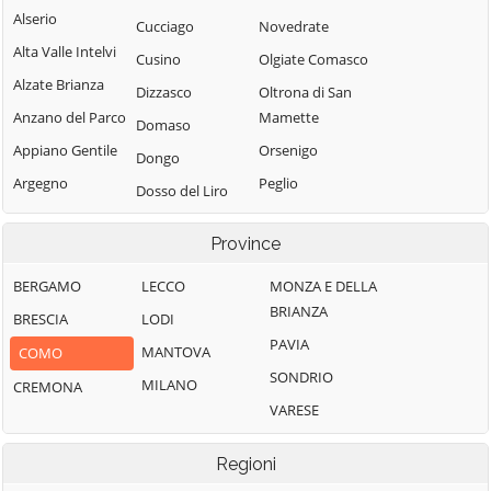
Alserio
Cucciago
Novedrate
Alta Valle Intelvi
Cusino
Olgiate Comasco
Alzate Brianza
Dizzasco
Oltrona di San
Anzano del Parco
Mamette
Domaso
Appiano Gentile
Orsenigo
Dongo
Argegno
Peglio
Dosso del Liro
Arosio
Pianello del Lario
Erba
Province
Asso
Pigra
Eupilio
Barni
Plesio
BERGAMO
LECCO
MONZA E DELLA
Faggeto Lario
BRIANZA
Bellagio
Pognana Lario
BRESCIA
LODI
Faloppio
PAVIA
Bene Lario
Ponna
MANTOVA
COMO
Fenegrò
SONDRIO
Beregazzo con
Ponte Lambro
MILANO
CREMONA
Figino Serenza
Figliaro
VARESE
Porlezza
Fino Mornasco
Binago
Proserpio
Garzeno
Regioni
Bizzarone
Pusiano
Gera Lario