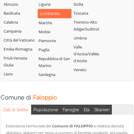
Blessagno
Abruzzo
Liguria
Sicilia
Rezzago
Grandate
Blevio
Basilicata
Toscana
Lombardia
Rodero
Grandola ed Uniti
Bregnano
Calabria
Trentino-Alto
Marche
Rovellasca
Gravedona ed
Adige/Südtirol
Brenna
Campania
Molise
Rovello Porro
Uniti
Umbria
Brienno
Città del Vaticano
Piemonte
Sala Comacina
Griante
Valle
Brunate
Emilia-Romagna
Puglia
San Bartolomeo
Guanzate
d'Aosta/Vallée
Bulgarograsso
Val Cavargna
Friuli-Venezia
Repubblica di San
Inverigo
d'Aoste
Giulia
Marino
Cabiate
San Fermo della
Laglio
Veneto
Battaglia
Lazio
Sardegna
Cadorago
Laino
San Nazzaro Val
Caglio
Lambrugo
Cavargna
Campione d'Italia
Lasnigo
Comune di
Faloppio
San Siro
Cantù
Lezzeno
Schignano
Dati di Sintesi
Popolazione
Famiglie
Età
Stranieri
Canzo
Limido Comasco
Senna Comasco
Capiago
Lipomo
Solbiate con
Estensione territoriale del
Comune di FALOPPIO
e relativa densità
Intimiano
Livo
Cagno
abitativa, abitanti per sesso e numero di famiglie residenti, età media