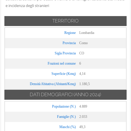
Carate Urio
e incidenza degli stranieri
Locate Varesino
Sorico
Carbonate
Lomazzo
Sormano
Carimate
TERRITORIO
Longone al
Stazzona
Carlazzo
Segrino
Tavernerio
Regione
Lombardia
Carugo
Luisago
Torno
Provincia
Como
Caslino d'Erba
Lurago d'Erba
Tremezzina
Sigla Provincia
CO
Casnate con
Lurago Marinone
Trezzone
Bernate
Frazioni nel comune
6
Lurate Caccivio
Turate
Cassina Rizzardi
Superficie (Kmq)
4,14
Magreglio
Uggiate con
Castelmarte
Mariano
Ronago
Densità Abitativa (Abitanti/Kmq)
1.180,5
Castelnuovo
Comense
Val Rezzo
Bozzente
DATI DEMOGRAFICI
(ANNO 2024)
Maslianico
Valbrona
Cavargna
Popolazione (N.)
4.889
Menaggio
Valmorea
Centro Valle
Merone
Famiglie (N.)
2.033
Intelvi
Valsolda
Moltrasio
Cerano d'Intelvi
Maschi (%)
Veleso
49,3