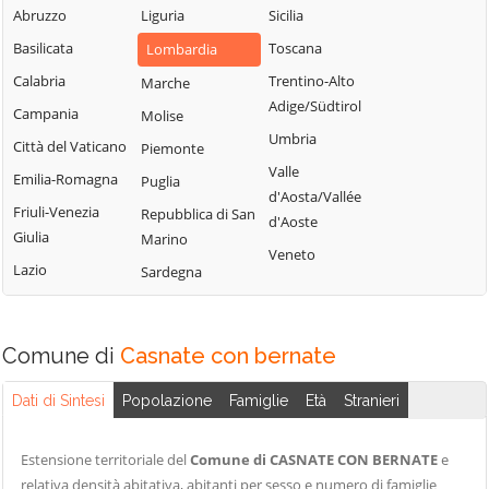
Blessagno
Abruzzo
Liguria
Sicilia
Rezzago
Grandate
Blevio
Basilicata
Toscana
Lombardia
Rodero
Grandola ed Uniti
Bregnano
Calabria
Trentino-Alto
Marche
Rovellasca
Gravedona ed
Adige/Südtirol
Brenna
Campania
Molise
Uniti
Rovello Porro
Umbria
Brienno
Città del Vaticano
Piemonte
Griante
Sala Comacina
Valle
Brunate
Emilia-Romagna
Puglia
Guanzate
San Bartolomeo
d'Aosta/Vallée
Bulgarograsso
Val Cavargna
Friuli-Venezia
Repubblica di San
Inverigo
d'Aoste
Giulia
Marino
Cabiate
San Fermo della
Laglio
Veneto
Battaglia
Lazio
Sardegna
Cadorago
Laino
San Nazzaro Val
Caglio
Lambrugo
Cavargna
Campione d'Italia
Lasnigo
Comune di
Casnate con bernate
San Siro
Cantù
Lezzeno
Schignano
Dati di Sintesi
Popolazione
Famiglie
Età
Stranieri
Canzo
Limido Comasco
Senna Comasco
Capiago
Lipomo
Solbiate con
Estensione territoriale del
Comune di CASNATE CON BERNATE
e
Intimiano
Livo
Cagno
relativa densità abitativa, abitanti per sesso e numero di famiglie