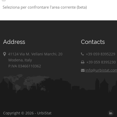
Seleziona per confrontare l'area corrente (beta)
Address
Contacts
41124 Via M. Vellani Marchi, 20
+39 059 8395229
Modena, Italy
+39 059 8395230
P.IVA 03466110362
info@urbistat.co
Copyright © 2026 - UrbiStat