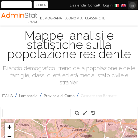
L'azienda
Contatti
Login
DEMOGRAFIA
ECONOMIA
CLASSIFICHE
ITALIA
Mappe, analisi e
statistiche sulla
popolazione residente
Bilancio demografico, trend della popolazione e delle
famiglie, classi di età ed età media, stato civile e
stranieri
/
/
/
ITALIA
Lombardia
Provincia di Como
Casnate con Bernate