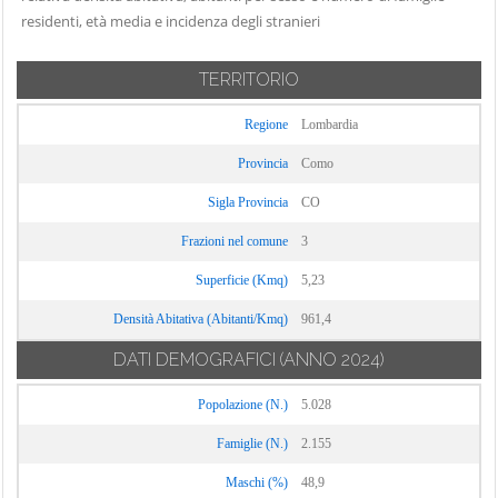
Carate Urio
residenti, età media e incidenza degli stranieri
Locate Varesino
Sorico
Carbonate
Lomazzo
Sormano
Carimate
TERRITORIO
Longone al
Stazzona
Carlazzo
Segrino
Tavernerio
Regione
Lombardia
Carugo
Luisago
Torno
Provincia
Como
Caslino d'Erba
Lurago d'Erba
Tremezzina
Sigla Provincia
CO
Casnate con
Lurago Marinone
Trezzone
Bernate
Frazioni nel comune
3
Lurate Caccivio
Turate
Cassina Rizzardi
Magreglio
Superficie (Kmq)
5,23
Uggiate con
Castelmarte
Mariano
Ronago
Densità Abitativa (Abitanti/Kmq)
961,4
Castelnuovo
Comense
Val Rezzo
DATI DEMOGRAFICI
(ANNO 2024)
Bozzente
Maslianico
Valbrona
Cavargna
Popolazione (N.)
5.028
Menaggio
Valmorea
Centro Valle
Merone
Famiglie (N.)
2.155
Valsolda
Intelvi
Moltrasio
Maschi (%)
Veleso
48,9
Cerano d'Intelvi