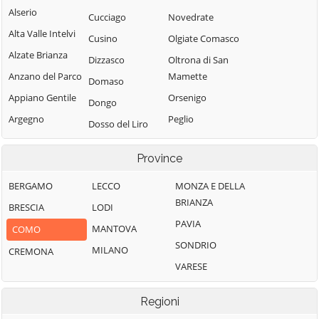
Alserio
Cucciago
Novedrate
Alta Valle Intelvi
Cusino
Olgiate Comasco
Alzate Brianza
Dizzasco
Oltrona di San
Anzano del Parco
Mamette
Domaso
Appiano Gentile
Orsenigo
Dongo
Argegno
Peglio
Dosso del Liro
Arosio
Pianello del Lario
Erba
Province
Asso
Pigra
Eupilio
Barni
Plesio
BERGAMO
LECCO
MONZA E DELLA
Faggeto Lario
BRIANZA
Bellagio
Pognana Lario
BRESCIA
LODI
Faloppio
PAVIA
Bene Lario
Ponna
MANTOVA
COMO
Fenegrò
SONDRIO
Beregazzo con
Ponte Lambro
MILANO
CREMONA
Figino Serenza
Figliaro
VARESE
Porlezza
Fino Mornasco
Binago
Proserpio
Garzeno
Regioni
Bizzarone
Pusiano
Gera Lario