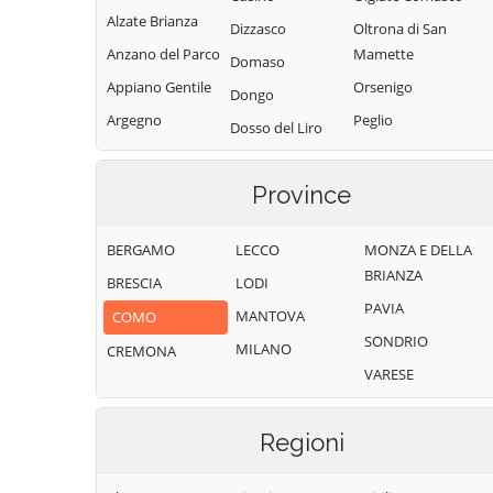
Alzate Brianza
Dizzasco
Oltrona di San
Anzano del Parco
Mamette
Domaso
Appiano Gentile
Orsenigo
Dongo
Argegno
Peglio
Dosso del Liro
Arosio
Pianello del Lario
Erba
Asso
Pigra
Province
Eupilio
Plesio
Barni
Faggeto Lario
BERGAMO
LECCO
MONZA E DELLA
Pognana Lario
Bellagio
Faloppio
BRIANZA
BRESCIA
LODI
Ponna
Bene Lario
Fenegrò
PAVIA
MANTOVA
COMO
Ponte Lambro
Beregazzo con
Figino Serenza
SONDRIO
Figliaro
MILANO
CREMONA
Porlezza
Fino Mornasco
VARESE
Binago
Proserpio
Garzeno
Bizzarone
Pusiano
Gera Lario
Regioni
Blessagno
Rezzago
Grandate
Blevio
Rodero
Grandola ed Uniti