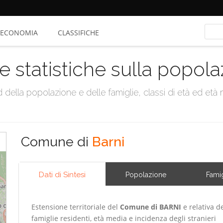
ECONOMIA
CLASSIFICHE
e statistiche sulla popol
della popolazione e delle famiglie, classi di età ed età me
Comune di
Barni
Dati di Sintesi
Popolazione
Famig
Estensione territoriale del
Comune di BARNI
e relativa d
famiglie residenti, età media e incidenza degli stranieri