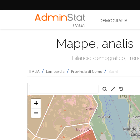
DEMOGRAFIA
ITALIA
Mappe, analisi 
Bilancio demografico, trend 
/
/
/
ITALIA
Lombardia
Provincia di Como
Barni