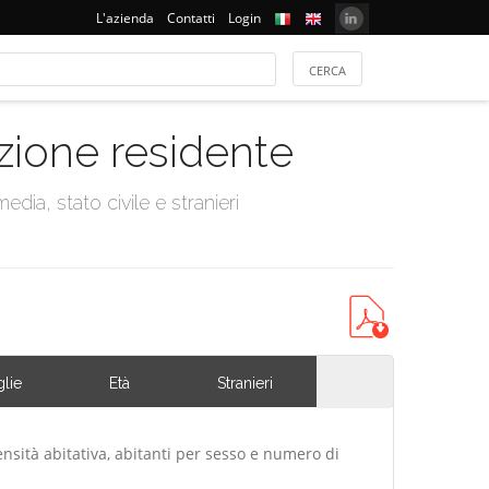
L'azienda
Contatti
Login
azione residente
dia, stato civile e stranieri
lie
Età
Stranieri
ensità abitativa, abitanti per sesso e numero di