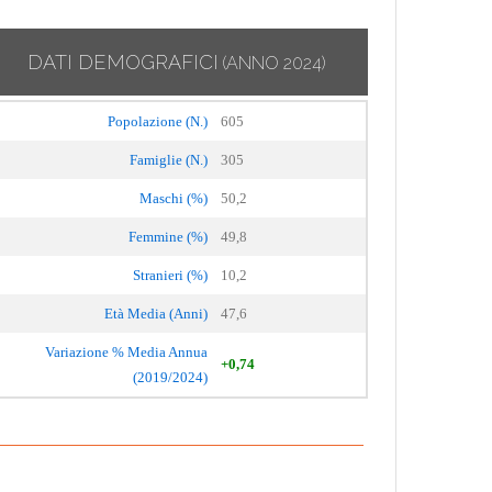
DATI DEMOGRAFICI
(ANNO 2024)
Popolazione (N.)
605
Famiglie (N.)
305
Maschi (%)
50,2
Femmine (%)
49,8
Stranieri (%)
10,2
Età Media (Anni)
47,6
Variazione % Media Annua
+0,74
(2019/2024)