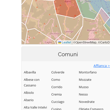
Comuni
Affianca 
Albavilla
Colverde
Montorfano
Albese con
Como
Mozzate
Cassano
Corrido
Musso
Albiolo
Cremia
Nesso
Alserio
Cucciago
Novedrate
Alta Valle Intelvi
Cusino
Olgiate Comasco