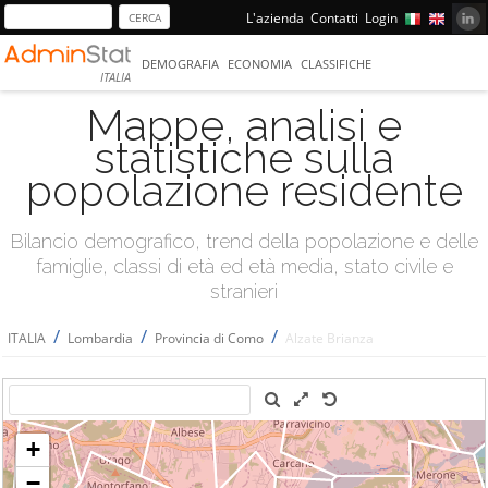
L'azienda
Contatti
Login
DEMOGRAFIA
ECONOMIA
CLASSIFICHE
ITALIA
Mappe, analisi e
statistiche sulla
popolazione residente
Bilancio demografico, trend della popolazione e delle
famiglie, classi di età ed età media, stato civile e
stranieri
/
/
/
ITALIA
Lombardia
Provincia di Como
Alzate Brianza