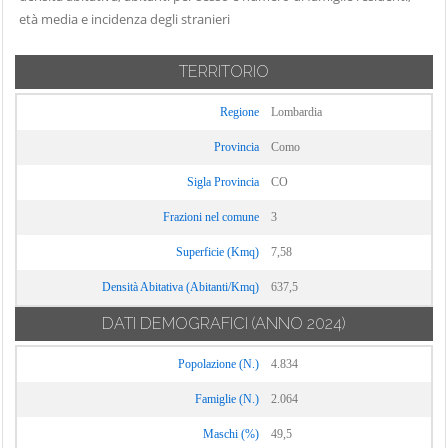
Carate Urio
età media e incidenza degli stranieri
Locate Varesino
Sorico
Carbonate
Lomazzo
Sormano
Carimate
TERRITORIO
Longone al
Stazzona
Carlazzo
Segrino
Tavernerio
Regione
Lombardia
Carugo
Luisago
Torno
Provincia
Como
Caslino d'Erba
Lurago d'Erba
Tremezzina
Sigla Provincia
CO
Casnate con
Lurago Marinone
Trezzone
Bernate
Frazioni nel comune
3
Lurate Caccivio
Turate
Cassina Rizzardi
Magreglio
Superficie (Kmq)
7,58
Uggiate con
Castelmarte
Mariano
Ronago
Densità Abitativa (Abitanti/Kmq)
637,5
Castelnuovo
Comense
Val Rezzo
DATI DEMOGRAFICI
(ANNO 2024)
Bozzente
Maslianico
Valbrona
Cavargna
Popolazione (N.)
4.834
Menaggio
Valmorea
Centro Valle
Merone
Famiglie (N.)
2.064
Valsolda
Intelvi
Moltrasio
Maschi (%)
Veleso
49,5
Cerano d'Intelvi