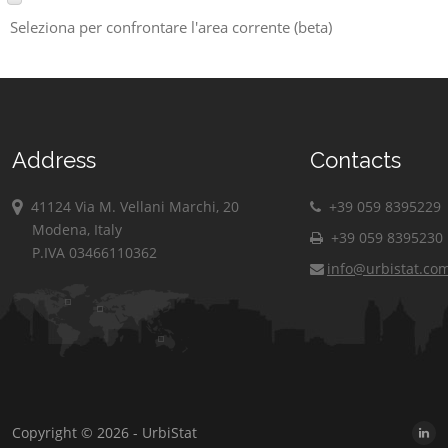
Seleziona per confrontare l'area corrente (beta)
Address
Contacts
41124 Via M. Vellani Marchi, 20
+39 059 8395229
Modena, Italy
+39 059 8395230
P.IVA 03466110362
info@urbistat.co
Copyright © 2026 - UrbiStat