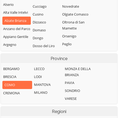
Alserio
Cucciago
Novedrate
Alta Valle Intelvi
Cusino
Olgiate Comasco
Alzate Brianza
Dizzasco
Oltrona di San
Mamette
Anzano del Parco
Domaso
Orsenigo
Appiano Gentile
Dongo
Peglio
Argegno
Dosso del Liro
Pianello del Lario
Arosio
Erba
Province
Pigra
Asso
Eupilio
Plesio
Barni
BERGAMO
LECCO
MONZA E DELLA
Faggeto Lario
BRIANZA
Pognana Lario
Bellagio
BRESCIA
LODI
Faloppio
PAVIA
Ponna
Bene Lario
MANTOVA
COMO
Fenegrò
SONDRIO
Ponte Lambro
Beregazzo con
MILANO
CREMONA
Figino Serenza
Figliaro
VARESE
Porlezza
Fino Mornasco
Binago
Proserpio
Garzeno
Regioni
Bizzarone
Pusiano
Gera Lario