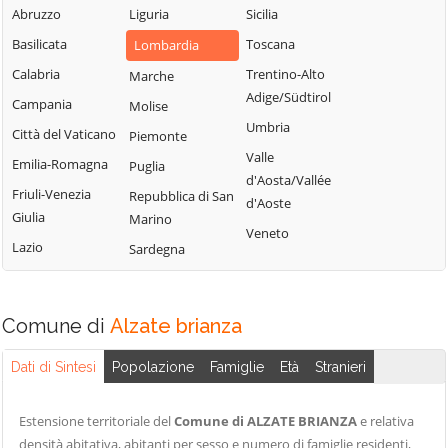
Blessagno
Abruzzo
Liguria
Sicilia
Rezzago
Grandate
Blevio
Basilicata
Toscana
Lombardia
Rodero
Grandola ed Uniti
Bregnano
Calabria
Trentino-Alto
Marche
Rovellasca
Gravedona ed
Adige/Südtirol
Brenna
Campania
Molise
Uniti
Rovello Porro
Umbria
Brienno
Città del Vaticano
Piemonte
Griante
Sala Comacina
Valle
Brunate
Emilia-Romagna
Puglia
Guanzate
San Bartolomeo
d'Aosta/Vallée
Val Cavargna
Bulgarograsso
Friuli-Venezia
Repubblica di San
Inverigo
d'Aoste
Giulia
Marino
San Fermo della
Cabiate
Laglio
Veneto
Battaglia
Lazio
Sardegna
Cadorago
Laino
San Nazzaro Val
Caglio
Lambrugo
Cavargna
Campione d'Italia
Lasnigo
Comune di
Alzate brianza
San Siro
Cantù
Lezzeno
Schignano
Dati di Sintesi
Popolazione
Famiglie
Età
Stranieri
Canzo
Limido Comasco
Senna Comasco
Capiago
Lipomo
Solbiate con
Estensione territoriale del
Comune di ALZATE BRIANZA
e relativa
Intimiano
Livo
Cagno
densità abitativa, abitanti per sesso e numero di famiglie residenti,