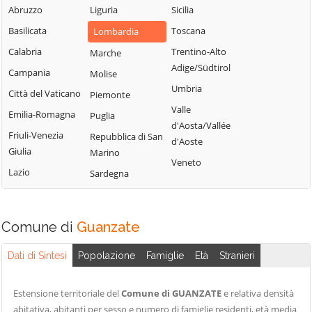
Blessagno
Abruzzo
Liguria
Sicilia
Rezzago
Grandate
Blevio
Basilicata
Toscana
Lombardia
Rodero
Grandola ed Uniti
Bregnano
Calabria
Trentino-Alto
Marche
Rovellasca
Gravedona ed
Adige/Südtirol
Brenna
Campania
Molise
Uniti
Rovello Porro
Umbria
Brienno
Città del Vaticano
Piemonte
Griante
Sala Comacina
Valle
Brunate
Emilia-Romagna
Puglia
San Bartolomeo
Guanzate
d'Aosta/Vallée
Bulgarograsso
Val Cavargna
Friuli-Venezia
Repubblica di San
Inverigo
d'Aoste
Giulia
Marino
Cabiate
San Fermo della
Laglio
Veneto
Battaglia
Lazio
Sardegna
Cadorago
Laino
San Nazzaro Val
Caglio
Lambrugo
Cavargna
Campione d'Italia
Lasnigo
Comune di
Guanzate
San Siro
Cantù
Lezzeno
Schignano
Dati di Sintesi
Popolazione
Famiglie
Età
Stranieri
Canzo
Limido Comasco
Senna Comasco
Capiago
Lipomo
Solbiate con
Estensione territoriale del
Comune di GUANZATE
e relativa densità
Intimiano
Livo
Cagno
abitativa, abitanti per sesso e numero di famiglie residenti, età media