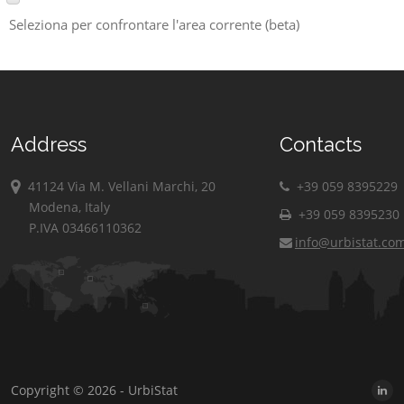
Seleziona per confrontare l'area corrente (beta)
Address
Contacts
41124 Via M. Vellani Marchi, 20
+39 059 8395229
Modena, Italy
+39 059 8395230
P.IVA 03466110362
info@urbistat.co
Copyright © 2026 - UrbiStat