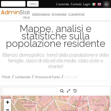
L'azienda
Contatti
Login
DEMOGRAFIA
ECONOMIA
CLASSIFICHE
ITALIA
Mappe, analisi e
statistiche sulla
popolazione residente
Bilancio demografico, trend della popolazione e delle
famiglie, classi di età ed età media, stato civile e
stranieri
/
/
/
ITALIA
Lombardia
Provincia di Como
Guanzate