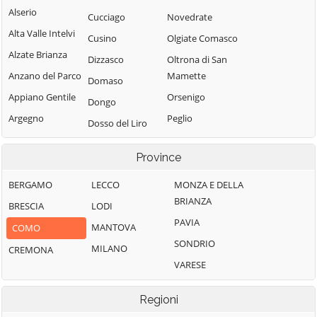
Alserio
Cucciago
Novedrate
Alta Valle Intelvi
Cusino
Olgiate Comasco
Alzate Brianza
Dizzasco
Oltrona di San
Anzano del Parco
Mamette
Domaso
Appiano Gentile
Orsenigo
Dongo
Argegno
Peglio
Dosso del Liro
Arosio
Pianello del Lario
Erba
Province
Asso
Pigra
Eupilio
Barni
Plesio
BERGAMO
LECCO
MONZA E DELLA
Faggeto Lario
BRIANZA
Bellagio
Pognana Lario
BRESCIA
LODI
Faloppio
PAVIA
Bene Lario
Ponna
MANTOVA
COMO
Fenegrò
SONDRIO
Beregazzo con
Ponte Lambro
MILANO
CREMONA
Figino Serenza
Figliaro
VARESE
Porlezza
Fino Mornasco
Binago
Proserpio
Garzeno
Regioni
Bizzarone
Pusiano
Gera Lario