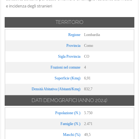
Carate Urio
e incidenza degli stranieri
Locate Varesino
Sorico
Carbonate
Lomazzo
Sormano
Carimate
TERRITORIO
Longone al
Stazzona
Carlazzo
Segrino
Tavernerio
Regione
Lombardia
Carugo
Luisago
Torno
Provincia
Como
Caslino d'Erba
Lurago d'Erba
Tremezzina
Sigla Provincia
CO
Casnate con
Lurago Marinone
Trezzone
Bernate
Frazioni nel comune
4
Lurate Caccivio
Turate
Cassina Rizzardi
Superficie (Kmq)
6,91
Magreglio
Uggiate con
Castelmarte
Mariano
Ronago
Densità Abitativa (Abitanti/Kmq)
832,7
Castelnuovo
Comense
Val Rezzo
Bozzente
DATI DEMOGRAFICI
(ANNO 2024)
Maslianico
Valbrona
Cavargna
Popolazione (N.)
5.750
Menaggio
Valmorea
Centro Valle
Merone
Famiglie (N.)
2.471
Intelvi
Valsolda
Moltrasio
Cerano d'Intelvi
Maschi (%)
Veleso
49,5