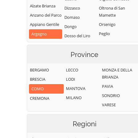
Alzate Brianza
Dizzasco
Oltrona di San
Anzano del Parco
Mamette
Domaso
Appiano Gentile
Orsenigo
Dongo
Peglio
Argegno
Dosso del Liro
Pianello del Lario
Arosio
Erba
Pigra
Asso
Province
Eupilio
Plesio
Barni
Faggeto Lario
BERGAMO
LECCO
MONZA E DELLA
Pognana Lario
Bellagio
Faloppio
BRIANZA
BRESCIA
LODI
Ponna
Bene Lario
Fenegrò
PAVIA
MANTOVA
COMO
Ponte Lambro
Beregazzo con
Figino Serenza
SONDRIO
Figliaro
MILANO
CREMONA
Porlezza
Fino Mornasco
VARESE
Binago
Proserpio
Garzeno
Bizzarone
Pusiano
Gera Lario
Regioni
Blessagno
Rezzago
Grandate
Blevio
Rodero
Grandola ed Uniti