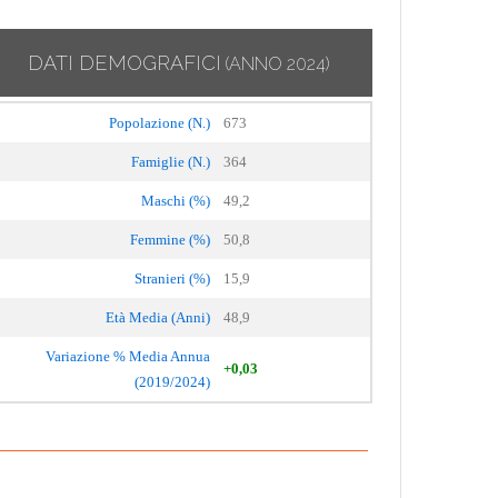
DATI DEMOGRAFICI
(ANNO 2024)
Popolazione (N.)
673
Famiglie (N.)
364
Maschi (%)
49,2
Femmine (%)
50,8
Stranieri (%)
15,9
Età Media (Anni)
48,9
Variazione % Media Annua
+0,03
(2019/2024)