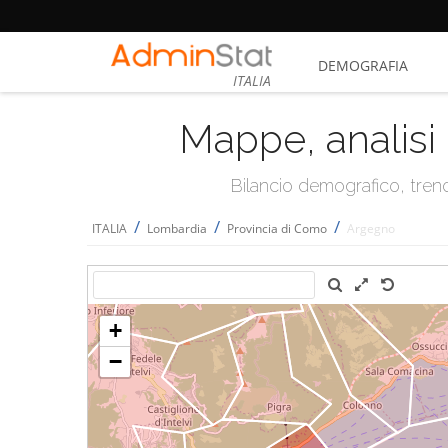
DEMOGRAFIA
ITALIA
Mappe, analisi 
Bilancio demografico, trend 
/
/
/
ITALIA
Lombardia
Provincia di Como
Argegno