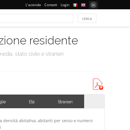
L'azienda
Contatti
Login
azione residente
dia, stato civile e stranieri
lie
Età
Stranieri
va densità abitativa, abitanti per sesso e numero
i