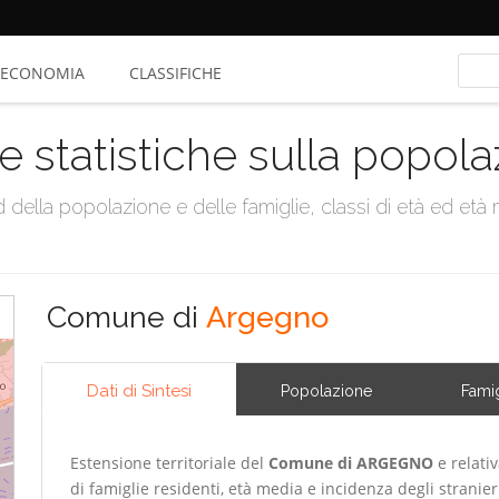
ECONOMIA
CLASSIFICHE
e statistiche sulla popol
della popolazione e delle famiglie, classi di età ed età me
Comune di
Argegno
Dati di Sintesi
Popolazione
Famig
Estensione territoriale del
Comune di ARGEGNO
e relati
di famiglie residenti, età media e incidenza degli stranier