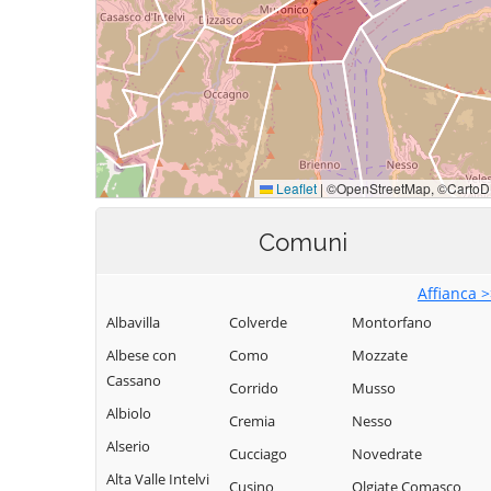
Comuni
Affianca 
Albavilla
Colverde
Montorfano
Albese con
Como
Mozzate
Cassano
Corrido
Musso
Albiolo
Cremia
Nesso
Alserio
Cucciago
Novedrate
Alta Valle Intelvi
Cusino
Olgiate Comasco