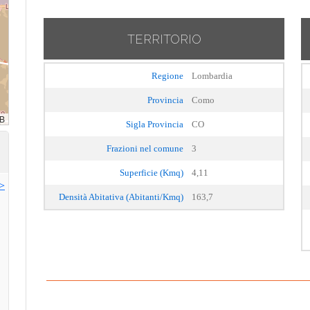
TERRITORIO
Regione
Lombardia
Provincia
Como
Sigla Provincia
CO
Frazioni nel comune
3
Superficie (Kmq)
4,11
>>
Densità Abitativa (Abitanti/Kmq)
163,7