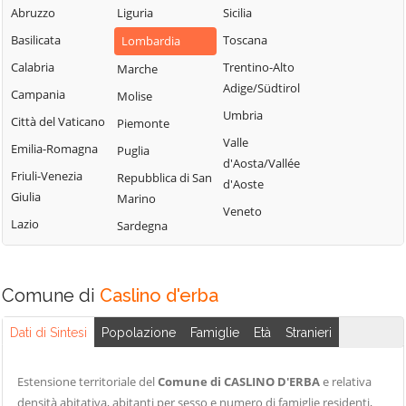
Blessagno
Abruzzo
Liguria
Sicilia
Rezzago
Grandate
Blevio
Basilicata
Toscana
Lombardia
Rodero
Grandola ed Uniti
Bregnano
Calabria
Trentino-Alto
Marche
Rovellasca
Gravedona ed
Adige/Südtirol
Brenna
Campania
Molise
Uniti
Rovello Porro
Umbria
Brienno
Città del Vaticano
Piemonte
Griante
Sala Comacina
Valle
Brunate
Emilia-Romagna
Puglia
Guanzate
San Bartolomeo
d'Aosta/Vallée
Bulgarograsso
Val Cavargna
Friuli-Venezia
Repubblica di San
Inverigo
d'Aoste
Giulia
Marino
Cabiate
San Fermo della
Laglio
Veneto
Battaglia
Lazio
Sardegna
Cadorago
Laino
San Nazzaro Val
Caglio
Lambrugo
Cavargna
Campione d'Italia
Lasnigo
Comune di
Caslino d'erba
San Siro
Cantù
Lezzeno
Schignano
Dati di Sintesi
Popolazione
Famiglie
Età
Stranieri
Canzo
Limido Comasco
Senna Comasco
Capiago
Lipomo
Solbiate con
Estensione territoriale del
Comune di CASLINO D'ERBA
e relativa
Intimiano
Livo
Cagno
densità abitativa, abitanti per sesso e numero di famiglie residenti,