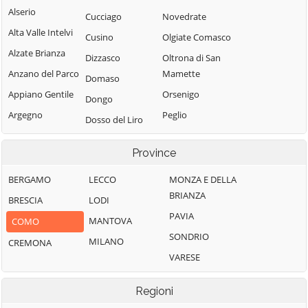
Alserio
Cucciago
Novedrate
Alta Valle Intelvi
Cusino
Olgiate Comasco
Alzate Brianza
Dizzasco
Oltrona di San
Anzano del Parco
Mamette
Domaso
Appiano Gentile
Orsenigo
Dongo
Argegno
Peglio
Dosso del Liro
Arosio
Pianello del Lario
Erba
Province
Asso
Pigra
Eupilio
Barni
Plesio
BERGAMO
LECCO
MONZA E DELLA
Faggeto Lario
BRIANZA
Bellagio
Pognana Lario
BRESCIA
LODI
Faloppio
PAVIA
Bene Lario
Ponna
MANTOVA
COMO
Fenegrò
SONDRIO
Beregazzo con
Ponte Lambro
MILANO
CREMONA
Figino Serenza
Figliaro
VARESE
Porlezza
Fino Mornasco
Binago
Proserpio
Garzeno
Regioni
Bizzarone
Pusiano
Gera Lario