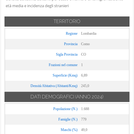
Carate Urio
età media e incidenza degli stranieri
Locate Varesino
Sorico
Carbonate
Lomazzo
Sormano
Carimate
TERRITORIO
Longone al
Stazzona
Carlazzo
Segrino
Tavernerio
Regione
Lombardia
Carugo
Luisago
Torno
Provincia
Como
Caslino d'Erba
Lurago d'Erba
Tremezzina
Sigla Provincia
CO
Casnate con
Lurago Marinone
Trezzone
Bernate
Frazioni nel comune
1
Lurate Caccivio
Turate
Cassina Rizzardi
Magreglio
Superficie (Kmq)
6,89
Uggiate con
Castelmarte
Mariano
Ronago
Densità Abitativa (Abitanti/Kmq)
245,0
Castelnuovo
Comense
Val Rezzo
DATI DEMOGRAFICI
(ANNO 2024)
Bozzente
Maslianico
Valbrona
Cavargna
Popolazione (N.)
1.688
Menaggio
Valmorea
Centro Valle
Merone
Famiglie (N.)
779
Valsolda
Intelvi
Moltrasio
Maschi (%)
Veleso
49,0
Cerano d'Intelvi