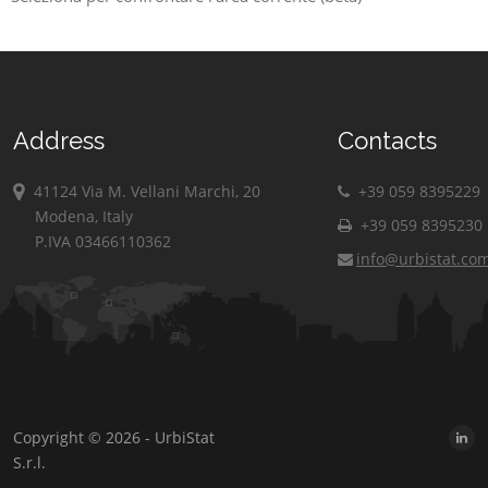
Address
Contacts
41124 Via M. Vellani Marchi, 20
+39 059 8395229
Modena, Italy
+39 059 8395230
P.IVA 03466110362
info@urbistat.co
Copyright © 2026 - UrbiStat
S.r.l.