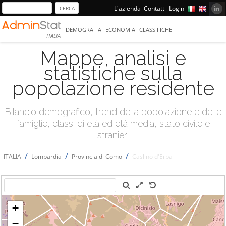
L'azienda
Contatti
Login
DEMOGRAFIA
ECONOMIA
CLASSIFICHE
ITALIA
Mappe, analisi e
statistiche sulla
popolazione residente
Bilancio demografico, trend della popolazione e delle
famiglie, classi di età ed età media, stato civile e
stranieri
/
/
/
ITALIA
Lombardia
Provincia di Como
Caslino d'Erba