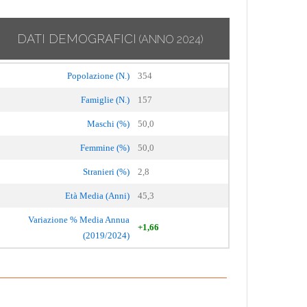
DATI DEMOGRAFICI
(ANNO 2024)
Popolazione (N.)
354
Famiglie (N.)
157
Maschi (%)
50,0
Femmine (%)
50,0
Stranieri (%)
2,8
Età Media (Anni)
45,3
Variazione % Media Annua
+1,66
(2019/2024)