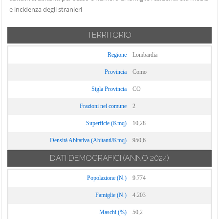
Carate Urio
e incidenza degli stranieri
Locate Varesino
Sorico
Carbonate
Lomazzo
Sormano
Carimate
TERRITORIO
Longone al
Stazzona
Carlazzo
Segrino
Tavernerio
Regione
Lombardia
Carugo
Luisago
Torno
Provincia
Como
Caslino d'Erba
Lurago d'Erba
Tremezzina
Sigla Provincia
CO
Casnate con
Lurago Marinone
Trezzone
Bernate
Frazioni nel comune
2
Lurate Caccivio
Turate
Cassina Rizzardi
Magreglio
Superficie (Kmq)
10,28
Uggiate con
Castelmarte
Mariano
Ronago
Densità Abitativa (Abitanti/Kmq)
950,6
Castelnuovo
Comense
Val Rezzo
Bozzente
DATI DEMOGRAFICI
(ANNO 2024)
Maslianico
Valbrona
Cavargna
Popolazione (N.)
9.774
Menaggio
Valmorea
Centro Valle
Merone
Famiglie (N.)
4.203
Intelvi
Valsolda
Moltrasio
Cerano d'Intelvi
Maschi (%)
50,2
Veleso