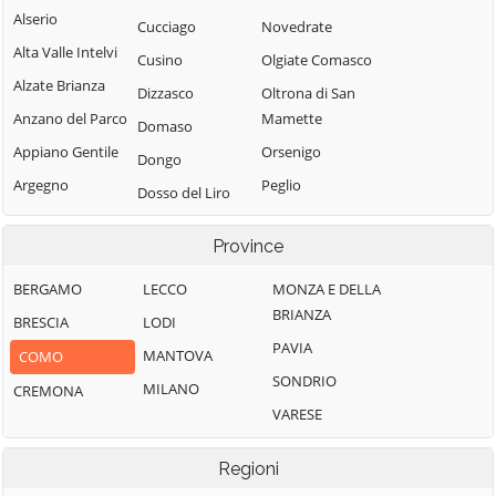
Alserio
Cucciago
Novedrate
Alta Valle Intelvi
Cusino
Olgiate Comasco
Alzate Brianza
Dizzasco
Oltrona di San
Anzano del Parco
Mamette
Domaso
Appiano Gentile
Orsenigo
Dongo
Argegno
Peglio
Dosso del Liro
Arosio
Pianello del Lario
Erba
Province
Asso
Pigra
Eupilio
Barni
Plesio
BERGAMO
LECCO
MONZA E DELLA
Faggeto Lario
BRIANZA
Bellagio
Pognana Lario
BRESCIA
LODI
Faloppio
PAVIA
Bene Lario
Ponna
MANTOVA
COMO
Fenegrò
SONDRIO
Beregazzo con
Ponte Lambro
MILANO
CREMONA
Figino Serenza
Figliaro
VARESE
Porlezza
Fino Mornasco
Binago
Proserpio
Garzeno
Regioni
Bizzarone
Pusiano
Gera Lario