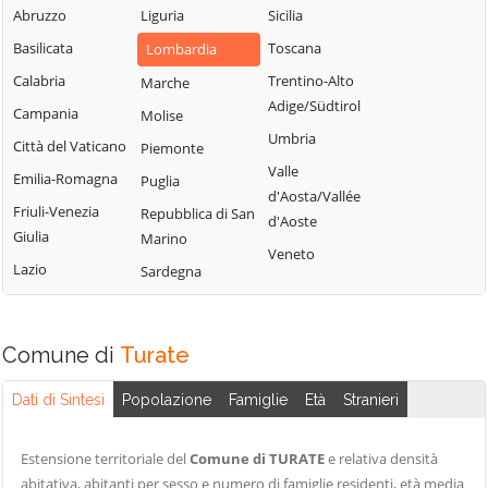
Blessagno
Abruzzo
Liguria
Sicilia
Rezzago
Grandate
Blevio
Basilicata
Toscana
Lombardia
Rodero
Grandola ed Uniti
Bregnano
Calabria
Trentino-Alto
Marche
Rovellasca
Gravedona ed
Adige/Südtirol
Brenna
Campania
Molise
Uniti
Rovello Porro
Umbria
Brienno
Città del Vaticano
Piemonte
Griante
Sala Comacina
Valle
Brunate
Emilia-Romagna
Puglia
Guanzate
San Bartolomeo
d'Aosta/Vallée
Bulgarograsso
Val Cavargna
Friuli-Venezia
Repubblica di San
Inverigo
d'Aoste
Giulia
Marino
Cabiate
San Fermo della
Laglio
Veneto
Battaglia
Lazio
Sardegna
Cadorago
Laino
San Nazzaro Val
Caglio
Lambrugo
Cavargna
Campione d'Italia
Lasnigo
Comune di
Turate
San Siro
Cantù
Lezzeno
Schignano
Dati di Sintesi
Popolazione
Famiglie
Età
Stranieri
Canzo
Limido Comasco
Senna Comasco
Capiago
Lipomo
Solbiate con
Estensione territoriale del
Comune di TURATE
e relativa densità
Intimiano
Livo
Cagno
abitativa, abitanti per sesso e numero di famiglie residenti, età media