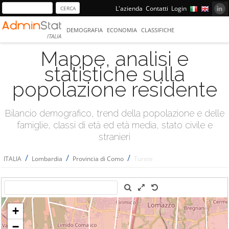
L'azienda
Contatti
Login
DEMOGRAFIA
ECONOMIA
CLASSIFICHE
ITALIA
Mappe, analisi e
statistiche sulla
popolazione residente
Bilancio demografico, trend della popolazione e delle
famiglie, classi di età ed età media, stato civile e
stranieri
/
/
/
ITALIA
Lombardia
Provincia di Como
Turate