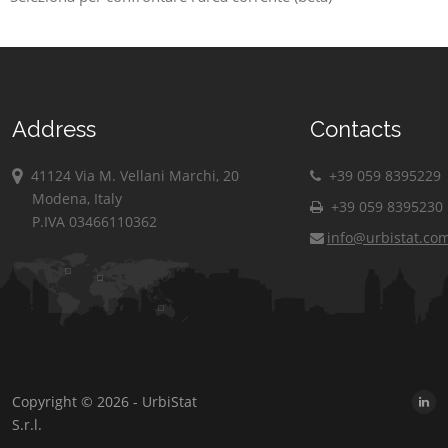
Address
Contacts
41124 Via M. Vellani Marchi, 20
+39 059 8395229
Modena, Italy
+39 059 8395230
P.IVA 03466110362
info@urbistat.co
Copyright © 2026 - UrbiStat
S.r.l.