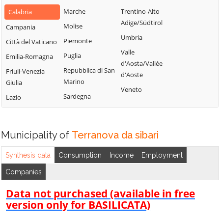
Bianchi
San Fili
Marche
Trentino-Alto
Calabria
Lattarico
Bisignano
San Giorgio
Adige/Südtirol
Molise
Campania
Longobardi
Bocchigliero
Albanese
Umbria
Piemonte
Città del Vaticano
Longobucco
Bonifati
San Giovanni in
Valle
Puglia
Emilia-Romagna
Lungro
Fiore
Buonvicino
d'Aosta/Vallée
Repubblica di San
Friuli-Venezia
Luzzi
San Lorenzo
d'Aoste
Calopezzati
Marino
Giulia
Bellizzi
Maierà
Veneto
Caloveto
Sardegna
Lazio
San Lorenzo del
Malito
Campana
Vallo
Malvito
Canna
San Lucido
Mandatoriccio
Municipality of
Terranova da sibari
Cariati
San Marco
Mangone
Carolei
Argentano
Synthesis data
Consumption
Income
Employment
Marano
Carpanzano
San Martino di
Companies
Marchesato
Finita
Casali del Manco
Marano
Data not purchased (available in free
San Nicola Arcella
Cassano all'Ionio
Principato
version only for BASILICATA)
San Pietro in
Castiglione
Marzi
Amantea