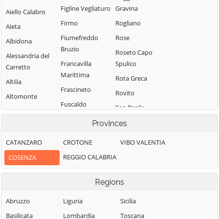
Figline Vegliaturo
Gravina
Aiello Calabro
Firmo
Rogliano
Aieta
Fiumefreddo
Rose
Albidona
Bruzio
Roseto Capo
Alessandria del
Francavilla
Spulico
Carretto
Marittima
Rota Greca
Altilia
Frascineto
Rovito
Altomonte
Fuscaldo
San Basile
Amantea
Grimaldi
San Benedetto
Provinces
Amendolara
Grisolia
Ullano
Aprigliano
CATANZARO
CROTONE
VIBO VALENTIA
Guardia
San Cosmo
Belmonte
REGGIO CALABRIA
COSENZA
Piemontese
Albanese
Calabro
Lago
San Demetrio
Belsito
Regions
Corone
Laino Borgo
Belvedere
San Donato di
Abruzzo
Liguria
Sicilia
Laino Castello
Marittimo
Ninea
Basilicata
Lombardia
Toscana
Lappano