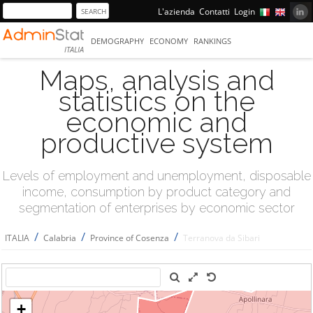
L'azienda
Contatti
Login
DEMOGRAPHY
ECONOMY
RANKINGS
ITALIA
Maps, analysis and
statistics on the
economic and
productive system
Levels of employment and unemployment, disposable
income, consumption by product category and
segmentation of enterprises by economic sector
/
/
/
ITALIA
Calabria
Province of Cosenza
Terranova da Sibari