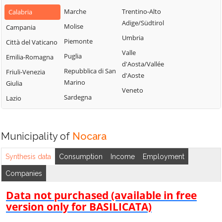
Bianchi
San Fili
Marche
Trentino-Alto
Calabria
Lattarico
Bisignano
San Giorgio
Adige/Südtirol
Molise
Campania
Longobardi
Bocchigliero
Albanese
Umbria
Piemonte
Città del Vaticano
Longobucco
Bonifati
San Giovanni in
Valle
Puglia
Emilia-Romagna
Lungro
Fiore
Buonvicino
d'Aosta/Vallée
Repubblica di San
Friuli-Venezia
Luzzi
San Lorenzo
d'Aoste
Calopezzati
Marino
Giulia
Bellizzi
Maierà
Veneto
Caloveto
Sardegna
Lazio
San Lorenzo del
Malito
Campana
Vallo
Malvito
Canna
San Lucido
Mandatoriccio
Municipality of
Nocara
Cariati
San Marco
Mangone
Carolei
Argentano
Synthesis data
Consumption
Income
Employment
Marano
Carpanzano
San Martino di
Companies
Marchesato
Finita
Casali del Manco
Marano
Data not purchased (available in free
San Nicola Arcella
Cassano all'Ionio
Principato
version only for BASILICATA)
San Pietro in
Castiglione
Marzi
Amantea