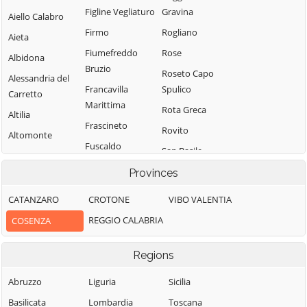
Figline Vegliaturo
Gravina
Aiello Calabro
Firmo
Rogliano
Aieta
Fiumefreddo
Rose
Albidona
Bruzio
Roseto Capo
Alessandria del
Francavilla
Spulico
Carretto
Marittima
Rota Greca
Altilia
Frascineto
Rovito
Altomonte
Fuscaldo
San Basile
Amantea
Grimaldi
San Benedetto
Provinces
Amendolara
Grisolia
Ullano
Aprigliano
CATANZARO
CROTONE
VIBO VALENTIA
Guardia
San Cosmo
Belmonte
REGGIO CALABRIA
COSENZA
Piemontese
Albanese
Calabro
Lago
San Demetrio
Belsito
Regions
Corone
Laino Borgo
Belvedere
San Donato di
Abruzzo
Liguria
Sicilia
Laino Castello
Marittimo
Ninea
Basilicata
Lombardia
Toscana
Lappano