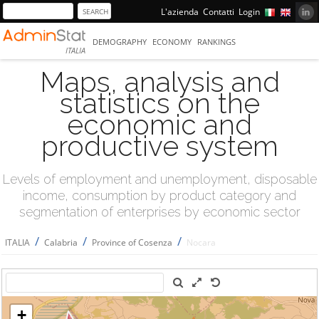
L'azienda
Contatti
Login
DEMOGRAPHY
ECONOMY
RANKINGS
ITALIA
Maps, analysis and
statistics on the
economic and
productive system
Levels of employment and unemployment, disposable
income, consumption by product category and
segmentation of enterprises by economic sector
/
/
/
ITALIA
Calabria
Province of Cosenza
Nocara