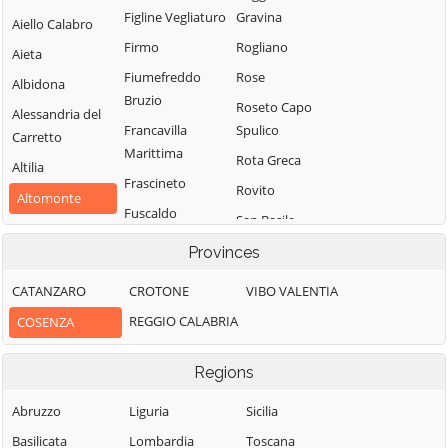
Figline Vegliaturo
Gravina
Aiello Calabro
Firmo
Rogliano
Aieta
Fiumefreddo
Rose
Albidona
Bruzio
Roseto Capo
Alessandria del
Francavilla
Spulico
Carretto
Marittima
Rota Greca
Altilia
Frascineto
Rovito
Altomonte
Fuscaldo
San Basile
Amantea
Grimaldi
San Benedetto
Provinces
Amendolara
Grisolia
Ullano
Aprigliano
CATANZARO
CROTONE
VIBO VALENTIA
Guardia
San Cosmo
Belmonte
REGGIO CALABRIA
COSENZA
Piemontese
Albanese
Calabro
Lago
San Demetrio
Belsito
Regions
Corone
Laino Borgo
Belvedere
San Donato di
Abruzzo
Liguria
Sicilia
Laino Castello
Marittimo
Ninea
Basilicata
Lombardia
Toscana
Lappano