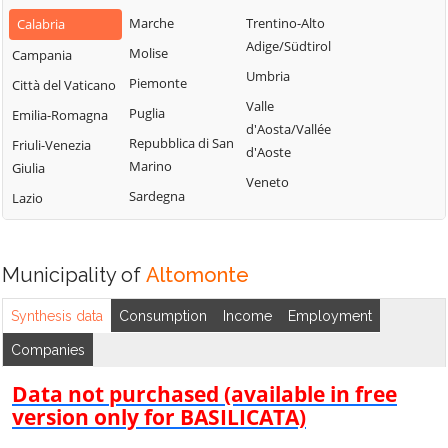
Bianchi
San Fili
Marche
Trentino-Alto
Calabria
Lattarico
Bisignano
San Giorgio
Adige/Südtirol
Molise
Campania
Longobardi
Bocchigliero
Albanese
Umbria
Piemonte
Città del Vaticano
Longobucco
Bonifati
San Giovanni in
Valle
Puglia
Emilia-Romagna
Lungro
Fiore
Buonvicino
d'Aosta/Vallée
Repubblica di San
Friuli-Venezia
Luzzi
San Lorenzo
d'Aoste
Calopezzati
Marino
Giulia
Bellizzi
Maierà
Veneto
Caloveto
Sardegna
Lazio
San Lorenzo del
Malito
Campana
Vallo
Malvito
Canna
San Lucido
Mandatoriccio
Municipality of
Altomonte
Cariati
San Marco
Mangone
Carolei
Argentano
Synthesis data
Consumption
Income
Employment
Marano
Carpanzano
San Martino di
Companies
Marchesato
Finita
Casali del Manco
Marano
Data not purchased (available in free
San Nicola Arcella
Cassano all'Ionio
Principato
version only for BASILICATA)
San Pietro in
Castiglione
Marzi
Amantea