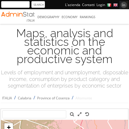
L'azienda
Contatti
Login
DEMOGRAPHY
ECONOMY
RANKINGS
ITALIA
Maps, analysis and
statistics on the
economic and
productive system
Levels of employment and unemployment, disposable
income, consumption by product category and
segmentation of enterprises by economic sector
/
/
/
ITALIA
Calabria
Province of Cosenza
Altomonte