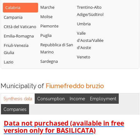
Lappano
Bianchi
San Fili
Marche
Trentino-Alto
Calabria
Lattarico
Bisignano
San Giorgio
Adige/Südtirol
Molise
Campania
Longobardi
Bocchigliero
Albanese
Umbria
Piemonte
Città del Vaticano
Longobucco
Bonifati
San Giovanni in
Valle
Puglia
Emilia-Romagna
Lungro
Fiore
Buonvicino
d'Aosta/Vallée
Repubblica di San
Friuli-Venezia
Luzzi
San Lorenzo
d'Aoste
Calopezzati
Marino
Giulia
Bellizzi
Maierà
Veneto
Caloveto
Sardegna
Lazio
San Lorenzo del
Malito
Campana
Vallo
Malvito
Canna
San Lucido
Mandatoriccio
Municipality of
Fiumefreddo bruzio
Cariati
San Marco
Mangone
Carolei
Argentano
Synthesis data
Consumption
Income
Employment
Marano
Carpanzano
San Martino di
Companies
Marchesato
Finita
Casali del Manco
Marano
Data not purchased (available in free
San Nicola Arcella
Cassano all'Ionio
Principato
version only for BASILICATA)
San Pietro in
Castiglione
Marzi
Amantea