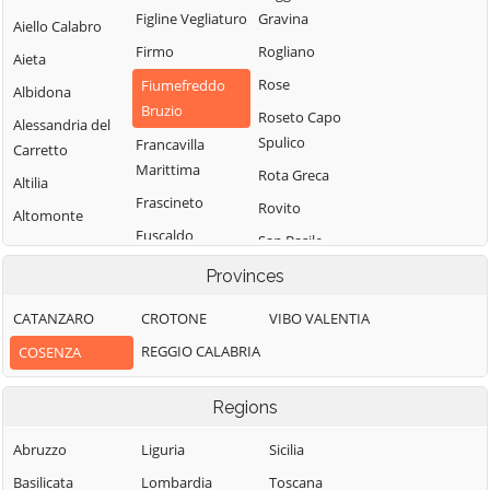
Figline Vegliaturo
Gravina
Aiello Calabro
Firmo
Rogliano
Aieta
Rose
Fiumefreddo
Albidona
Bruzio
Roseto Capo
Alessandria del
Spulico
Francavilla
Carretto
Marittima
Rota Greca
Altilia
Frascineto
Rovito
Altomonte
Fuscaldo
San Basile
Amantea
Grimaldi
San Benedetto
Provinces
Amendolara
Ullano
Grisolia
Aprigliano
CATANZARO
CROTONE
VIBO VALENTIA
San Cosmo
Guardia
Belmonte
REGGIO CALABRIA
COSENZA
Albanese
Piemontese
Calabro
San Demetrio
Lago
Belsito
Regions
Corone
Laino Borgo
Belvedere
San Donato di
Abruzzo
Liguria
Sicilia
Laino Castello
Marittimo
Ninea
Basilicata
Lombardia
Toscana