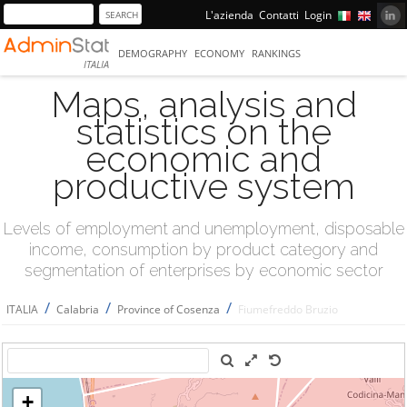
L'azienda
Contatti
Login
DEMOGRAPHY
ECONOMY
RANKINGS
ITALIA
Maps, analysis and
statistics on the
economic and
productive system
Levels of employment and unemployment, disposable
income, consumption by product category and
segmentation of enterprises by economic sector
/
/
/
ITALIA
Calabria
Province of Cosenza
Fiumefreddo Bruzio