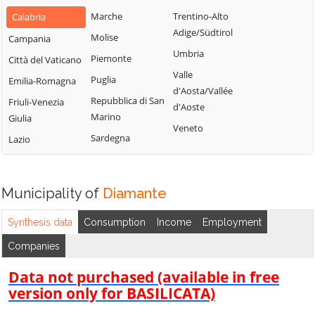
Bianchi
San Fili
Marche
Trentino-Alto
Calabria
Lattarico
Bisignano
San Giorgio
Adige/Südtirol
Molise
Campania
Longobardi
Bocchigliero
Albanese
Umbria
Piemonte
Città del Vaticano
Longobucco
Bonifati
San Giovanni in
Valle
Puglia
Emilia-Romagna
Lungro
Fiore
Buonvicino
d'Aosta/Vallée
Repubblica di San
Friuli-Venezia
Luzzi
San Lorenzo
d'Aoste
Calopezzati
Marino
Giulia
Bellizzi
Maierà
Veneto
Caloveto
Sardegna
Lazio
San Lorenzo del
Malito
Campana
Vallo
Malvito
Canna
San Lucido
Mandatoriccio
Municipality of
Diamante
Cariati
San Marco
Mangone
Carolei
Argentano
Synthesis data
Consumption
Income
Employment
Marano
Carpanzano
San Martino di
Companies
Marchesato
Finita
Casali del Manco
Marano
Data not purchased (available in free
San Nicola Arcella
Cassano all'Ionio
Principato
version only for BASILICATA)
San Pietro in
Castiglione
Marzi
Amantea