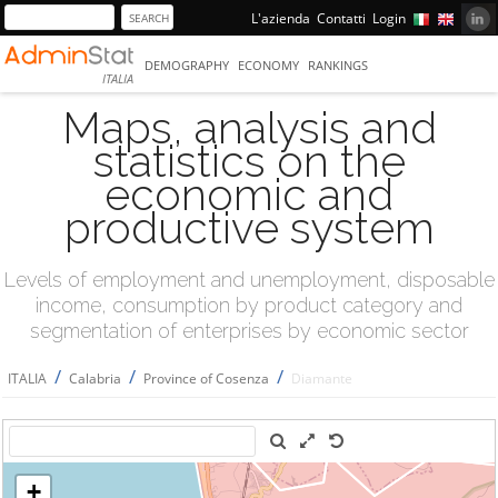
L'azienda
Contatti
Login
DEMOGRAPHY
ECONOMY
RANKINGS
ITALIA
Maps, analysis and
statistics on the
economic and
productive system
Levels of employment and unemployment, disposable
income, consumption by product category and
segmentation of enterprises by economic sector
/
/
/
ITALIA
Calabria
Province of Cosenza
Diamante