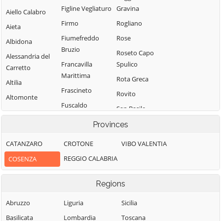
Figline Vegliaturo
Gravina
Aiello Calabro
Firmo
Rogliano
Aieta
Fiumefreddo
Rose
Albidona
Bruzio
Roseto Capo
Alessandria del
Francavilla
Spulico
Carretto
Marittima
Rota Greca
Altilia
Frascineto
Rovito
Altomonte
Fuscaldo
San Basile
Amantea
Grimaldi
San Benedetto
Provinces
Amendolara
Grisolia
Ullano
Aprigliano
CATANZARO
CROTONE
VIBO VALENTIA
Guardia
San Cosmo
Belmonte
REGGIO CALABRIA
COSENZA
Piemontese
Albanese
Calabro
Lago
San Demetrio
Belsito
Regions
Corone
Laino Borgo
Belvedere
San Donato di
Abruzzo
Liguria
Sicilia
Laino Castello
Marittimo
Ninea
Basilicata
Lombardia
Toscana
Lappano