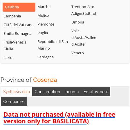
Bianchi
San Fili
Marche
Trentino-Alto
Calabria
Lattarico
Bisignano
San Giorgio
Adige/Südtirol
Molise
Campania
Longobardi
Bocchigliero
Albanese
Umbria
Piemonte
Città del Vaticano
Longobucco
Bonifati
San Giovanni in
Valle
Puglia
Emilia-Romagna
Lungro
Fiore
Buonvicino
d'Aosta/Vallée
Repubblica di San
Friuli-Venezia
Luzzi
San Lorenzo
d'Aoste
Calopezzati
Marino
Giulia
Bellizzi
Maierà
Veneto
Caloveto
Sardegna
Lazio
San Lorenzo del
Malito
Campana
Vallo
Malvito
Canna
San Lucido
Mandatoriccio
Province of
Cosenza
Cariati
San Marco
Mangone
Carolei
Argentano
Synthesis data
Consumption
Income
Employment
Marano
Carpanzano
San Martino di
Companies
Marchesato
Finita
Casali del Manco
Marano
Data not purchased (available in free
San Nicola Arcella
Cassano all'Ionio
Principato
version only for BASILICATA)
San Pietro in
Castiglione
Marzi
Amantea