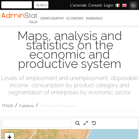
L'azienda
Contatti
Login
DEMOGRAPHY
ECONOMY
RANKINGS
ITALIA
Maps, analysis and
statistics on the
economic and
productive system
Levels of employment and unemployment, disposable
income, consumption by product category and
segmentation of enterprises by economic sector
/
/
ITALIA
Calabria
Province of Cosenza