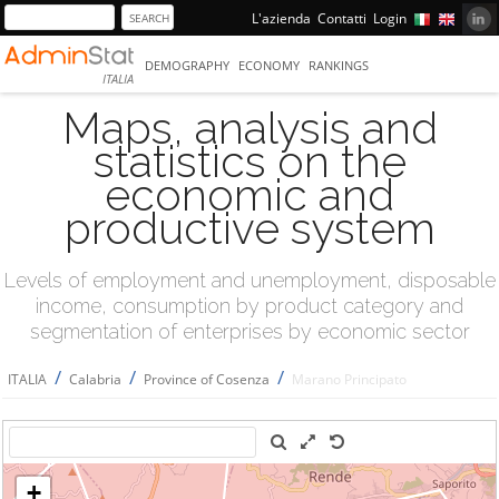
L'azienda
Contatti
Login
DEMOGRAPHY
ECONOMY
RANKINGS
ITALIA
Maps, analysis and
statistics on the
economic and
productive system
Levels of employment and unemployment, disposable
income, consumption by product category and
segmentation of enterprises by economic sector
/
/
/
ITALIA
Calabria
Province of Cosenza
Marano Principato