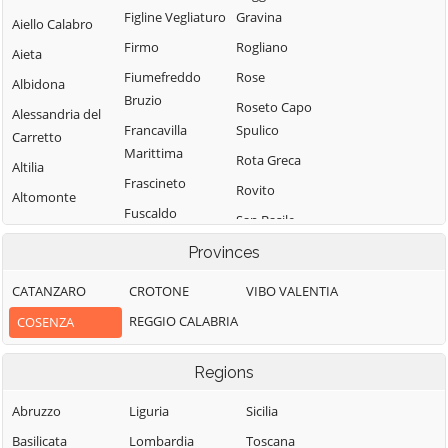
Figline Vegliaturo
Gravina
Aiello Calabro
Firmo
Rogliano
Aieta
Fiumefreddo
Rose
Albidona
Bruzio
Roseto Capo
Alessandria del
Francavilla
Spulico
Carretto
Marittima
Rota Greca
Altilia
Frascineto
Rovito
Altomonte
Fuscaldo
San Basile
Amantea
Grimaldi
San Benedetto
Provinces
Amendolara
Grisolia
Ullano
Aprigliano
CATANZARO
CROTONE
VIBO VALENTIA
Guardia
San Cosmo
Belmonte
REGGIO CALABRIA
COSENZA
Piemontese
Albanese
Calabro
Lago
San Demetrio
Belsito
Regions
Corone
Laino Borgo
Belvedere
San Donato di
Abruzzo
Liguria
Sicilia
Laino Castello
Marittimo
Ninea
Basilicata
Lombardia
Toscana
Lappano