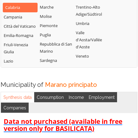
Bianchi
San Fili
Marche
Trentino-Alto
Calabria
Lattarico
Bisignano
San Giorgio
Adige/Südtirol
Molise
Campania
Longobardi
Bocchigliero
Albanese
Umbria
Piemonte
Città del Vaticano
Longobucco
Bonifati
San Giovanni in
Valle
Puglia
Emilia-Romagna
Lungro
Fiore
Buonvicino
d'Aosta/Vallée
Repubblica di San
Friuli-Venezia
Luzzi
San Lorenzo
d'Aoste
Calopezzati
Marino
Giulia
Bellizzi
Maierà
Veneto
Caloveto
Sardegna
Lazio
San Lorenzo del
Malito
Campana
Vallo
Malvito
Canna
San Lucido
Mandatoriccio
Municipality of
Marano principato
Cariati
San Marco
Mangone
Carolei
Argentano
Synthesis data
Consumption
Income
Employment
Marano
Carpanzano
San Martino di
Companies
Marchesato
Finita
Casali del Manco
Marano
Data not purchased (available in free
San Nicola Arcella
Cassano all'Ionio
Principato
version only for BASILICATA)
San Pietro in
Castiglione
Marzi
Amantea